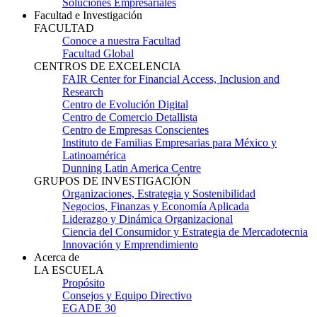
Soluciones Empresariales
Facultad e Investigación
FACULTAD
Conoce a nuestra Facultad
Facultad Global
CENTROS DE EXCELENCIA
FAIR Center for Financial Access, Inclusion and
Research
Centro de Evolución Digital
Centro de Comercio Detallista
Centro de Empresas Conscientes
Instituto de Familias Empresarias para México y
Latinoamérica
Dunning Latin America Centre
GRUPOS DE INVESTIGACIÓN
Organizaciones, Estrategia y Sostenibilidad
Negocios, Finanzas y Economía Aplicada
Liderazgo y Dinámica Organizacional
Ciencia del Consumidor y Estrategia de Mercadotecnia
Innovación y Emprendimiento
Acerca de
LA ESCUELA
Propósito
Consejos y Equipo Directivo
EGADE 30