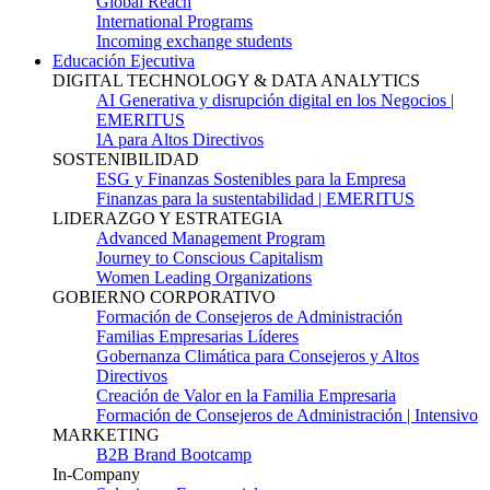
Global Reach
International Programs
Incoming exchange students
Educación Ejecutiva
DIGITAL TECHNOLOGY & DATA ANALYTICS
AI Generativa y disrupción digital en los Negocios |
EMERITUS
IA para Altos Directivos
SOSTENIBILIDAD
ESG y Finanzas Sostenibles para la Empresa
Finanzas para la sustentabilidad | EMERITUS
LIDERAZGO Y ESTRATEGIA
Advanced Management Program
Journey to Conscious Capitalism
Women Leading Organizations
GOBIERNO CORPORATIVO
Formación de Consejeros de Administración
Familias Empresarias Líderes
Gobernanza Climática para Consejeros y Altos
Directivos
Creación de Valor en la Familia Empresaria
Formación de Consejeros de Administración | Intensivo
MARKETING
B2B Brand Bootcamp
In-Company