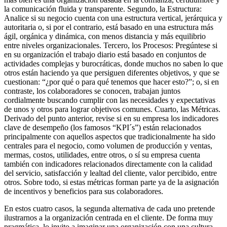
la comunicación fluida y transparente. Segundo, la Estructura:
Analice si su negocio cuenta con una estructura vertical, jerárquica y
autoritaria o, si por el contrario, está basado en una estructura más
ágil, orgánica y dinámica, con menos distancia y más equilibrio
entre niveles organizacionales. Tercero, los Procesos: Pregúntese si
en su organización el trabajo diario está basado en conjuntos de
actividades complejas y burocráticas, donde muchos no saben lo que
otros están haciendo ya que persiguen diferentes objetivos, y que se
cuestionan: “¿por qué o para qué tenemos que hacer esto?”; o, si en
contraste, los colaboradores se conocen, trabajan juntos
cordialmente buscando cumplir con las necesidades y expectativas
de unos y otros para lograr objetivos comunes. Cuarto, las Métricas.
Derivado del punto anterior, revise si en su empresa los indicadores
clave de desempeño (los famosos “KPI´s”) están relacionados
principalmente con aquellos aspectos que tradicionalmente ha sido
centrales para el negocio, como volumen de producción y ventas,
mermas, costos, utilidades, entre otros, o sí su empresa cuenta
también con indicadores relacionados directamente con la calidad
del servicio, satisfacción y lealtad del cliente, valor percibido, entre
otros. Sobre todo, si estas métricas forman parte ya de la asignación
de incentivos y beneficios para sus colaboradores.
En estos cuatro casos, la segunda alternativa de cada uno pretende
ilustrarnos a la organización centrada en el cliente. De forma muy
pragmática, lo invito a imaginar una organización con una cultura