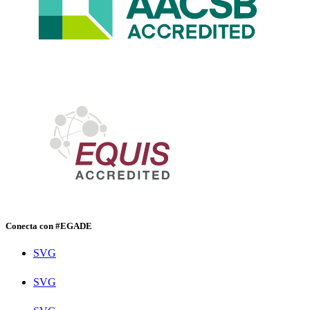
Conecta con #EGADE
SVG
SVG