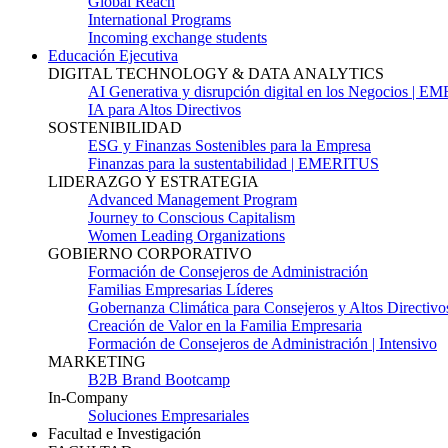
Global Reach
International Programs
Incoming exchange students
Educación Ejecutiva
DIGITAL TECHNOLOGY & DATA ANALYTICS
AI Generativa y disrupción digital en los Negocios | 
IA para Altos Directivos
SOSTENIBILIDAD
ESG y Finanzas Sostenibles para la Empresa
Finanzas para la sustentabilidad | EMERITUS
LIDERAZGO Y ESTRATEGIA
Advanced Management Program
Journey to Conscious Capitalism
Women Leading Organizations
GOBIERNO CORPORATIVO
Formación de Consejeros de Administración
Familias Empresarias Líderes
Gobernanza Climática para Consejeros y Altos Directivo
Creación de Valor en la Familia Empresaria
Formación de Consejeros de Administración | Intensivo
MARKETING
B2B Brand Bootcamp
In-Company
Soluciones Empresariales
Facultad e Investigación