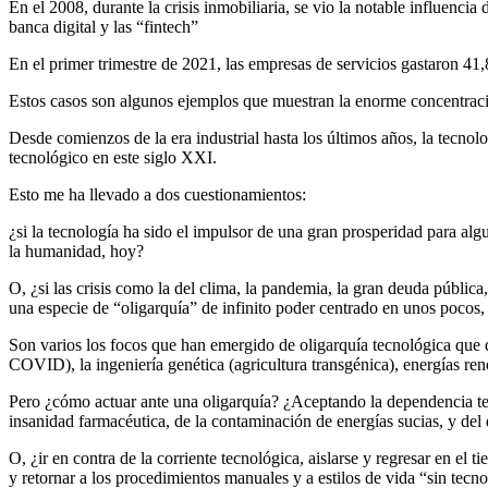
En el 2008, durante la crisis inmobiliaria, se vio la notable influenci
banca digital y las “fintech”
En el primer trimestre de 2021, las empresas de servicios gastaron 41
Estos casos son algunos ejemplos que muestran la enorme concentraci
Desde comienzos de la era industrial hasta los últimos años, la tecnol
tecnológico en este siglo XXI.
Esto me ha llevado a dos cuestionamientos:
¿si la tecnología ha sido el impulsor de una gran prosperidad para alg
la humanidad, hoy?
O, ¿si las crisis como la del clima, la pandemia, la gran deuda públi
una especie de “oligarquía” de infinito poder centrado en unos pocos
Son varios los focos que han emergido de oligarquía tecnológica que d
COVID), la ingeniería genética (agricultura transgénica), energías reno
Pero ¿cómo actuar ante una oligarquía? ¿Aceptando la dependencia tecno
insanidad farmacéutica, de la contaminación de energías sucias, y del
O, ¿ir en contra de la corriente tecnológica, aislarse y regresar en el
y retornar a los procedimientos manuales y a estilos de vida “sin tecno