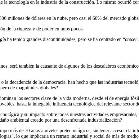
a de la tecnología en la industria de la construcción. Lo mismo ocurrió c
,800 millones de dólares en la nube, pero casi el 60% del mercado globa
ón de la riqueza y de poder en unos pocos.
ogía ha tenido grandes discontinuidades, pero se ha centrado en “
crecer
unos, será también la causante de algunos de los descalabros económicos,
ca, o la decadencia de la democracia, han hecho que las industrias tec
, pero de magnitudes globales?
ominan los sectores clave de la vida moderna, desde el de energía fósil
vables, hasta la innegable influencia tecnológica del relevante sector d
lógica y su impacto sobre todas nuestras actividades empresariales, pol
 daño ambiental creado por una desenfrenada industrialización?
 tiempo más de 70 años a niveles pretecnológicos, sin tener acceso a la 
logías”, lo que implicaría un retraso industrial y social de más de medio