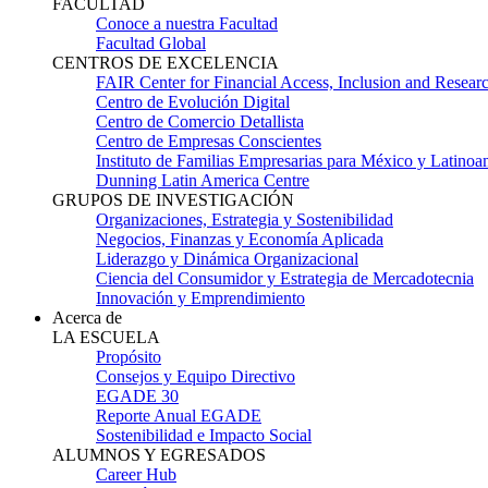
FACULTAD
Conoce a nuestra Facultad
Facultad Global
CENTROS DE EXCELENCIA
FAIR Center for Financial Access, Inclusion and Resear
Centro de Evolución Digital
Centro de Comercio Detallista
Centro de Empresas Conscientes
Instituto de Familias Empresarias para México y Latinoa
Dunning Latin America Centre
GRUPOS DE INVESTIGACIÓN
Organizaciones, Estrategia y Sostenibilidad
Negocios, Finanzas y Economía Aplicada
Liderazgo y Dinámica Organizacional
Ciencia del Consumidor y Estrategia de Mercadotecnia
Innovación y Emprendimiento
Acerca de
LA ESCUELA
Propósito
Consejos y Equipo Directivo
EGADE 30
Reporte Anual EGADE
Sostenibilidad e Impacto Social
ALUMNOS Y EGRESADOS
Career Hub