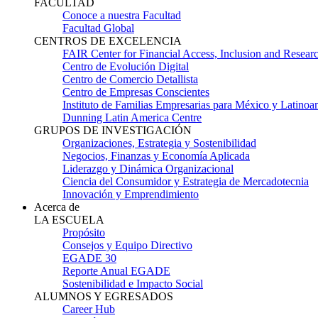
FACULTAD
Conoce a nuestra Facultad
Facultad Global
CENTROS DE EXCELENCIA
FAIR Center for Financial Access, Inclusion and Resear
Centro de Evolución Digital
Centro de Comercio Detallista
Centro de Empresas Conscientes
Instituto de Familias Empresarias para México y Latinoa
Dunning Latin America Centre
GRUPOS DE INVESTIGACIÓN
Organizaciones, Estrategia y Sostenibilidad
Negocios, Finanzas y Economía Aplicada
Liderazgo y Dinámica Organizacional
Ciencia del Consumidor y Estrategia de Mercadotecnia
Innovación y Emprendimiento
Acerca de
LA ESCUELA
Propósito
Consejos y Equipo Directivo
EGADE 30
Reporte Anual EGADE
Sostenibilidad e Impacto Social
ALUMNOS Y EGRESADOS
Career Hub