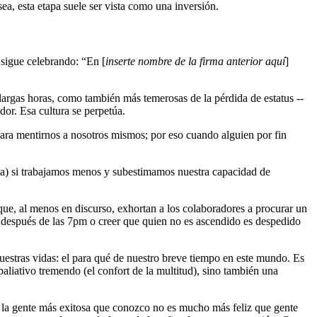
a, esta etapa suele ser vista como una inversión.
a sigue celebrando: “En [
inserte nombre de la firma anterior aquí
]
argas horas, como también más temerosas de la pérdida de estatus --
ador. Esa cultura se perpetúa.
 para mentirnos a nosotros mismos; por eso cuando alguien por fin
nta) si trabajamos menos y subestimamos nuestra capacidad de
que, al menos en discurso, exhortan a los colaboradores a procurar un
s después de las 7pm o creer que quien no es ascendido es despedido
nuestras vidas: el para qué de nuestro breve tiempo en este mundo. Es
paliativo tremendo (el confort de la multitud), sino también una
e la gente más exitosa que conozco no es mucho más feliz que gente