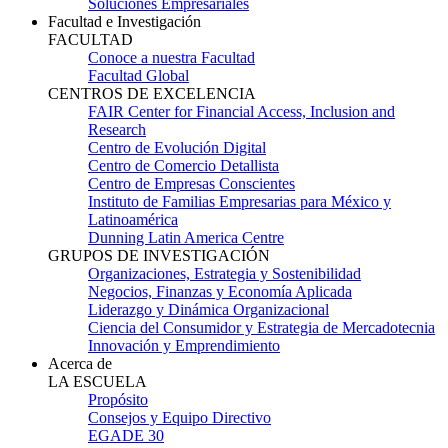
Soluciones Empresariales
Facultad e Investigación
FACULTAD
Conoce a nuestra Facultad
Facultad Global
CENTROS DE EXCELENCIA
FAIR Center for Financial Access, Inclusion and
Research
Centro de Evolución Digital
Centro de Comercio Detallista
Centro de Empresas Conscientes
Instituto de Familias Empresarias para México y
Latinoamérica
Dunning Latin America Centre
GRUPOS DE INVESTIGACIÓN
Organizaciones, Estrategia y Sostenibilidad
Negocios, Finanzas y Economía Aplicada
Liderazgo y Dinámica Organizacional
Ciencia del Consumidor y Estrategia de Mercadotecnia
Innovación y Emprendimiento
Acerca de
LA ESCUELA
Propósito
Consejos y Equipo Directivo
EGADE 30