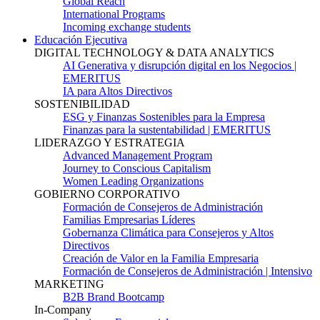
Global Reach
International Programs
Incoming exchange students
Educación Ejecutiva
DIGITAL TECHNOLOGY & DATA ANALYTICS
AI Generativa y disrupción digital en los Negocios |
EMERITUS
IA para Altos Directivos
SOSTENIBILIDAD
ESG y Finanzas Sostenibles para la Empresa
Finanzas para la sustentabilidad | EMERITUS
LIDERAZGO Y ESTRATEGIA
Advanced Management Program
Journey to Conscious Capitalism
Women Leading Organizations
GOBIERNO CORPORATIVO
Formación de Consejeros de Administración
Familias Empresarias Líderes
Gobernanza Climática para Consejeros y Altos
Directivos
Creación de Valor en la Familia Empresaria
Formación de Consejeros de Administración | Intensivo
MARKETING
B2B Brand Bootcamp
In-Company