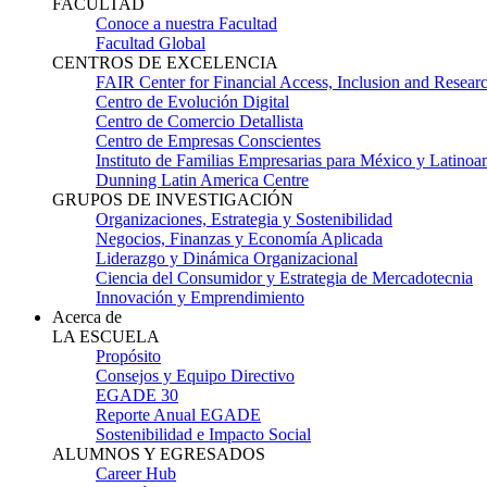
FACULTAD
Conoce a nuestra Facultad
Facultad Global
CENTROS DE EXCELENCIA
FAIR Center for Financial Access, Inclusion and Resear
Centro de Evolución Digital
Centro de Comercio Detallista
Centro de Empresas Conscientes
Instituto de Familias Empresarias para México y Latinoa
Dunning Latin America Centre
GRUPOS DE INVESTIGACIÓN
Organizaciones, Estrategia y Sostenibilidad
Negocios, Finanzas y Economía Aplicada
Liderazgo y Dinámica Organizacional
Ciencia del Consumidor y Estrategia de Mercadotecnia
Innovación y Emprendimiento
Acerca de
LA ESCUELA
Propósito
Consejos y Equipo Directivo
EGADE 30
Reporte Anual EGADE
Sostenibilidad e Impacto Social
ALUMNOS Y EGRESADOS
Career Hub