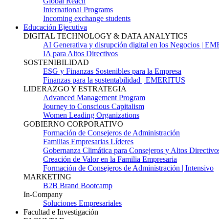
Global Reach
International Programs
Incoming exchange students
Educación Ejecutiva
DIGITAL TECHNOLOGY & DATA ANALYTICS
AI Generativa y disrupción digital en los Negocios | 
IA para Altos Directivos
SOSTENIBILIDAD
ESG y Finanzas Sostenibles para la Empresa
Finanzas para la sustentabilidad | EMERITUS
LIDERAZGO Y ESTRATEGIA
Advanced Management Program
Journey to Conscious Capitalism
Women Leading Organizations
GOBIERNO CORPORATIVO
Formación de Consejeros de Administración
Familias Empresarias Líderes
Gobernanza Climática para Consejeros y Altos Directivo
Creación de Valor en la Familia Empresaria
Formación de Consejeros de Administración | Intensivo
MARKETING
B2B Brand Bootcamp
In-Company
Soluciones Empresariales
Facultad e Investigación