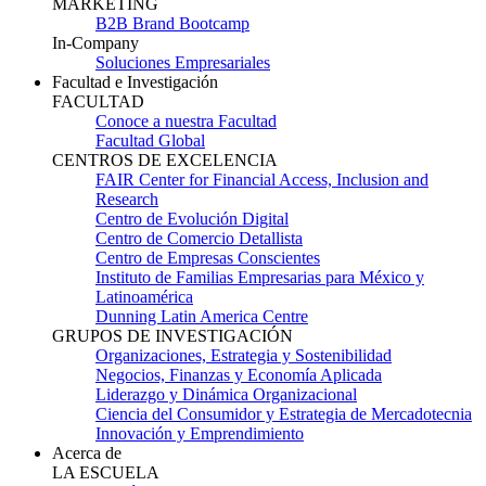
MARKETING
B2B Brand Bootcamp
In-Company
Soluciones Empresariales
Facultad e Investigación
FACULTAD
Conoce a nuestra Facultad
Facultad Global
CENTROS DE EXCELENCIA
FAIR Center for Financial Access, Inclusion and
Research
Centro de Evolución Digital
Centro de Comercio Detallista
Centro de Empresas Conscientes
Instituto de Familias Empresarias para México y
Latinoamérica
Dunning Latin America Centre
GRUPOS DE INVESTIGACIÓN
Organizaciones, Estrategia y Sostenibilidad
Negocios, Finanzas y Economía Aplicada
Liderazgo y Dinámica Organizacional
Ciencia del Consumidor y Estrategia de Mercadotecnia
Innovación y Emprendimiento
Acerca de
LA ESCUELA