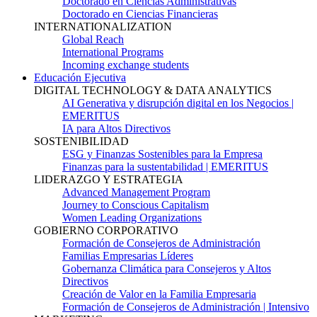
Doctorado en Ciencias Administrativas
Doctorado en Ciencias Financieras
INTERNATIONALIZATION
Global Reach
International Programs
Incoming exchange students
Educación Ejecutiva
DIGITAL TECHNOLOGY & DATA ANALYTICS
AI Generativa y disrupción digital en los Negocios |
EMERITUS
IA para Altos Directivos
SOSTENIBILIDAD
ESG y Finanzas Sostenibles para la Empresa
Finanzas para la sustentabilidad | EMERITUS
LIDERAZGO Y ESTRATEGIA
Advanced Management Program
Journey to Conscious Capitalism
Women Leading Organizations
GOBIERNO CORPORATIVO
Formación de Consejeros de Administración
Familias Empresarias Líderes
Gobernanza Climática para Consejeros y Altos
Directivos
Creación de Valor en la Familia Empresaria
Formación de Consejeros de Administración | Intensivo