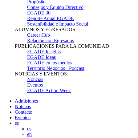
Propósito
Consejos y Equipo Directivo
EGADE 30
Reporte Anual EGADE
Sostenibilidad e Impacto Social
ALUMNOS Y EGRESADOS
Career Hub
Relación con Egresados
PUBLICACIONES PARA LA COMUNIDAD
EGADE Insights
EGADE Ideas
EGADE en los medios
Territorio Negocios - Podcast
NOTICIAS Y EVENTOS
Noticias
Eventos
EGADE Action Week
Admisiones
Noticias
Contacto
Eventos
es
es
en