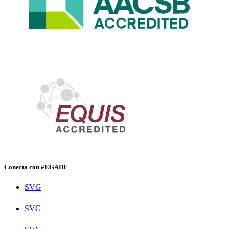
Conecta con #EGADE
SVG
SVG