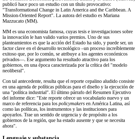
publicó hace poco un estudio con un título provocativo:
"Transformational Change in Latin America and the Caribbean. A
Mission-Oriented Report". La autora del estudio es Mariana
Mazzucato (MM).
MM es una economista famosa, cuyas tesis e investigaciones sobre
la innovación le han valido varios premios. Uno de sus
planteamientos es que la acción del Estado ha sido, y puede ser, un
factor clave en el desarrollo tecnológico –un proceso increíblemente
exitoso que, por lo común, se atribuye a los agentes económicos
privados—. Ese argumento ha resultado atractivo para los
gobiernos, en una época caracterizada por la crítica del "modelo
neoliberal".
Con tal antecedente, resulta que el reporte cepalino aludido consiste
en una agenda de políticas públicas para el diseño y la ejecución de
una "política industrial". El último párrafo del Resumen Ejecutivo
del informe dice: "Este reporte ofrece un vocabulario nuevo y un
marco de referencia para los
policymakers
en América Latina, así
como las políticas, los instrumentos y las instituciones para
apoyarlos. Trae un sentido de urgencia y de propósito a los
gobiernos de la región, que ha estado ausente y que se necesita
ahora".
Lenguaje y substancia