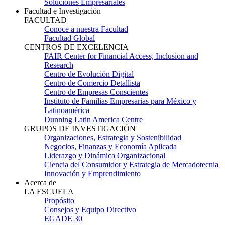
Soluciones Empresariales
Facultad e Investigación
FACULTAD
Conoce a nuestra Facultad
Facultad Global
CENTROS DE EXCELENCIA
FAIR Center for Financial Access, Inclusion and
Research
Centro de Evolución Digital
Centro de Comercio Detallista
Centro de Empresas Conscientes
Instituto de Familias Empresarias para México y
Latinoamérica
Dunning Latin America Centre
GRUPOS DE INVESTIGACIÓN
Organizaciones, Estrategia y Sostenibilidad
Negocios, Finanzas y Economía Aplicada
Liderazgo y Dinámica Organizacional
Ciencia del Consumidor y Estrategia de Mercadotecnia
Innovación y Emprendimiento
Acerca de
LA ESCUELA
Propósito
Consejos y Equipo Directivo
EGADE 30