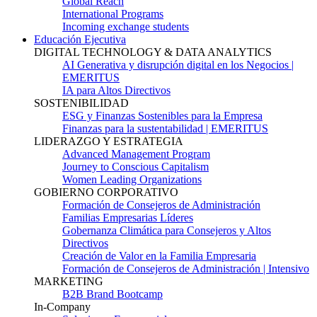
Global Reach
International Programs
Incoming exchange students
Educación Ejecutiva
DIGITAL TECHNOLOGY & DATA ANALYTICS
AI Generativa y disrupción digital en los Negocios |
EMERITUS
IA para Altos Directivos
SOSTENIBILIDAD
ESG y Finanzas Sostenibles para la Empresa
Finanzas para la sustentabilidad | EMERITUS
LIDERAZGO Y ESTRATEGIA
Advanced Management Program
Journey to Conscious Capitalism
Women Leading Organizations
GOBIERNO CORPORATIVO
Formación de Consejeros de Administración
Familias Empresarias Líderes
Gobernanza Climática para Consejeros y Altos
Directivos
Creación de Valor en la Familia Empresaria
Formación de Consejeros de Administración | Intensivo
MARKETING
B2B Brand Bootcamp
In-Company