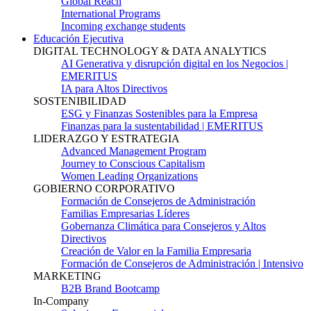
Global Reach
International Programs
Incoming exchange students
Educación Ejecutiva
DIGITAL TECHNOLOGY & DATA ANALYTICS
AI Generativa y disrupción digital en los Negocios |
EMERITUS
IA para Altos Directivos
SOSTENIBILIDAD
ESG y Finanzas Sostenibles para la Empresa
Finanzas para la sustentabilidad | EMERITUS
LIDERAZGO Y ESTRATEGIA
Advanced Management Program
Journey to Conscious Capitalism
Women Leading Organizations
GOBIERNO CORPORATIVO
Formación de Consejeros de Administración
Familias Empresarias Líderes
Gobernanza Climática para Consejeros y Altos
Directivos
Creación de Valor en la Familia Empresaria
Formación de Consejeros de Administración | Intensivo
MARKETING
B2B Brand Bootcamp
In-Company