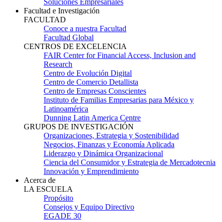
Soluciones Empresariales
Facultad e Investigación
FACULTAD
Conoce a nuestra Facultad
Facultad Global
CENTROS DE EXCELENCIA
FAIR Center for Financial Access, Inclusion and
Research
Centro de Evolución Digital
Centro de Comercio Detallista
Centro de Empresas Conscientes
Instituto de Familias Empresarias para México y
Latinoamérica
Dunning Latin America Centre
GRUPOS DE INVESTIGACIÓN
Organizaciones, Estrategia y Sostenibilidad
Negocios, Finanzas y Economía Aplicada
Liderazgo y Dinámica Organizacional
Ciencia del Consumidor y Estrategia de Mercadotecnia
Innovación y Emprendimiento
Acerca de
LA ESCUELA
Propósito
Consejos y Equipo Directivo
EGADE 30