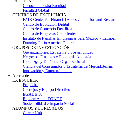
FACULTAD
Conoce a nuestra Facultad
Facultad Global
CENTROS DE EXCELENCIA
FAIR Center for Financial Access, Inclusion and Resear
Centro de Evolución Digital
Centro de Comercio Detallista
Centro de Empresas Conscientes
Instituto de Familias Empresarias para México y Latinoa
Dunning Latin America Centre
GRUPOS DE INVESTIGACIÓN
Organizaciones, Estrategia y Sostenibilidad
Negocios, Finanzas y Economía Aplicada
Liderazgo y Dinámica Organizacional
Ciencia del Consumidor y Estrategia de Mercadotecnia
Innovación y Emprendimiento
Acerca de
LA ESCUELA
Propósito
Consejos y Equipo Directivo
EGADE 30
Reporte Anual EGADE
Sostenibilidad e Impacto Social
ALUMNOS Y EGRESADOS
Career Hub