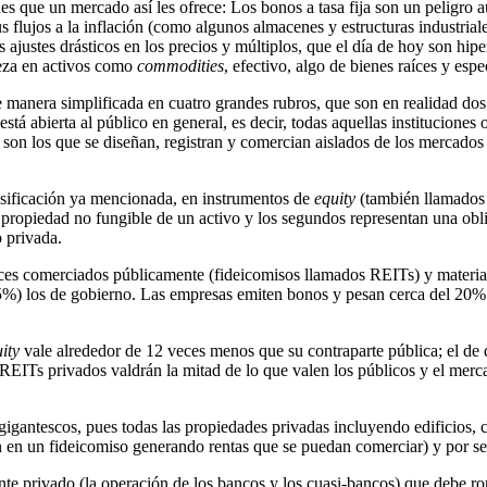
es que un mercado así les ofrece: Los bonos a tasa fija son un peligro a
 flujos a la inflación (como algunos almacenes y estructuras industriale
 ajustes drásticos en los precios y múltiplos, que el día de hoy son hiper
queza en activos como
commodities
, efectivo, algo de bienes raíces y esp
e manera simplificada en cuatro grandes rubros, que son en realidad dos
está abierta al público en general, es decir, todas aquellas institucione
 son los que se diseñan, registran y comercian aislados de los mercados
asificación ya mencionada, en instrumentos de
equity
(también llamados 
a propiedad no fungible de un activo y los segundos representan una oblig
o privada.
ces comerciados públicamente (fideicomisos llamados REITs) y materiales 
45%) los de gobierno. Las empresas emiten bonos y pesan cerca del 20% 
ity
vale alrededor de 12 veces menos que su contraparte pública; el de 
 REITs privados valdrán la mitad de lo que valen los públicos y el merc
gigantescos, pues todas las propiedades privadas incluyendo edificios, 
n en un fideicomiso generando rentas que se puedan comerciar) y por ser
te privado (la operación de los bancos y los cuasi-bancos) que debe r