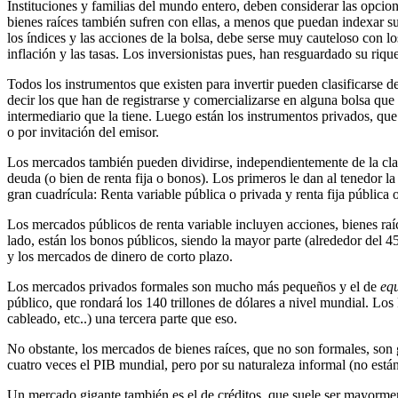
Instituciones y familias del mundo entero, deben considerar las opcion
bienes raíces también sufren con ellas, a menos que puedan indexar sus
los índices y las acciones de la bolsa, debe serse muy cauteloso con los
inflación y las tasas. Los inversionistas pues, han resguardado su ri
Todos los instrumentos que existen para invertir pueden clasificarse d
decir los que han de registrarse y comercializarse en alguna bolsa que 
intermediario que la tiene. Luego están los instrumentos privados, que
o por invitación del emisor.
Los mercados también pueden dividirse, independientemente de la cl
deuda (o bien de renta fija o bonos). Los primeros le dan al tenedor l
gran cuadrícula: Renta variable pública o privada y renta fija pública 
Los mercados públicos de renta variable incluyen acciones, bienes raí
lado, están los bonos públicos, siendo la mayor parte (alrededor del 
y los mercados de dinero de corto plazo.
Los mercados privados formales son mucho más pequeños y el de
equ
público, que rondará los 140 trillones de dólares a nivel mundial. Los
cableado, etc..) una tercera parte que eso.
No obstante, los mercados de bienes raíces, que no son formales, son 
cuatro veces el PIB mundial, pero por su naturaleza informal (no está
Un mercado gigante también es el de créditos, que suele ser mayormen