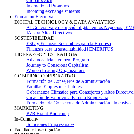
Global Reach
International Programs
Incoming exchange students
Educación Ejecutiva
DIGITAL TECHNOLOGY & DATA ANALYTICS
AI Generativa y disrupción digital en los Negocios | 
IA para Altos Directivos
SOSTENIBILIDAD
ESG y Finanzas Sostenibles para la Empresa
Finanzas para la sustentabilidad | EMERITUS
LIDERAZGO Y ESTRATEGIA
Advanced Management Program
Journey to Conscious Capitalism
Women Leading Organizations
GOBIERNO CORPORATIVO
Formación de Consejeros de Administración
Familias Empresarias Líderes
Gobernanza Climática para Consejeros y Altos Directivo
Creación de Valor en la Familia Empresaria
Formación de Consejeros de Administración | Intensivo
MARKETING
B2B Brand Bootcamp
In-Company
Soluciones Empresariales
Facultad e Investigación