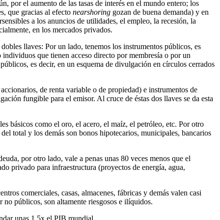
ún, por el aumento de las tasas de interés en el mundo entero; los
s, que gracias al efecto
nearshoring
gozan de buena demanda) y en
sensibles a los anuncios de utilidades, el empleo, la recesión, la
ecialmente, en los mercados privados.
 dobles llaves: Por un lado, tenemos los instrumentos públicos, es
s o individuos que tienen acceso directo por membresía o por un
 públicos, es decir, en un esquema de divulgación en círculos cerrados
accionarios, de renta variable o de propiedad) e instrumentos de
ación fungible para el emisor. Al cruce de éstas dos llaves se da esta
básicos como el oro, el acero, el maíz, el petróleo, etc. Por otro
del total y los demás son bonos hipotecarios, municipales, bancarios
deuda, por otro lado, vale a penas unas 80 veces menos que el
ado privado para infraestructura (proyectos de energía, agua,
centros comerciales, casas, almacenes, fábricas y demás valen casi
 no públicos, son altamente riesgosos e ilíquidos.
ondar unas 1.5x el PIB mundial.