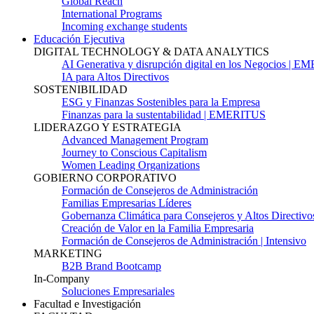
Global Reach
International Programs
Incoming exchange students
Educación Ejecutiva
DIGITAL TECHNOLOGY & DATA ANALYTICS
AI Generativa y disrupción digital en los Negocios | 
IA para Altos Directivos
SOSTENIBILIDAD
ESG y Finanzas Sostenibles para la Empresa
Finanzas para la sustentabilidad | EMERITUS
LIDERAZGO Y ESTRATEGIA
Advanced Management Program
Journey to Conscious Capitalism
Women Leading Organizations
GOBIERNO CORPORATIVO
Formación de Consejeros de Administración
Familias Empresarias Líderes
Gobernanza Climática para Consejeros y Altos Directivo
Creación de Valor en la Familia Empresaria
Formación de Consejeros de Administración | Intensivo
MARKETING
B2B Brand Bootcamp
In-Company
Soluciones Empresariales
Facultad e Investigación