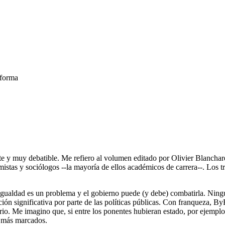
eforma
te y muy debatible. Me refiero al volumen editado por Olivier Blancha
istas y sociólogos --la mayoría de ellos académicos de carrera--. Los 
esigualdad es un problema y el gobierno puede (y debe) combatirla. Ning
ón significativa por parte de las políticas públicas. Con franqueza, ByR
orio. Me imagino que, si entre los ponentes hubieran estado, por ejem
s más marcados.