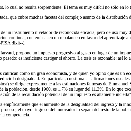
o cual no resulta sorprendente. El tema es muy difícil no sólo en lo téc
 citada, que cubre muchas facetas del complejo asunto de la distribución 
ol de un instrumento nivelador de reconocida eficacia, pero de uso muy 
ión continua, con énfasis en un rebalanceo en favor del aprendizaje apli
PISA dixit--).
vard, propone un impuesto progresivo al gasto en lugar de un impuesto
o pasado: es ineficiente castigar el ahorro. La tesis es razonable: así l
 califican como un gran economista, y de quien yo opino que es un eco
ducir la desigualdad. En particular, cuestiona las afirmaciones usuales 
rísima) se dirige expresamente a las estimaciones famosas de Emmanuel 
e la población, desde 1960, es 1.7% en lugar del 11.3%. En lo que toca
mación de la recaudación potencial de un impuesto es altamente incierta"
a empíricamente que el aumento de la desigualdad del ingreso y la inno
proceso, el mayor ingreso del innovador lo separa del resto de la pobla
r la competencia.