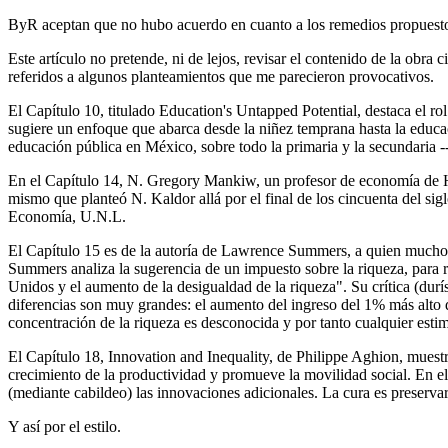
ByR aceptan que no hubo acuerdo en cuanto a los remedios propuestos, l
Este artículo no pretende, ni de lejos, revisar el contenido de la obra
referidos a algunos planteamientos que me parecieron provocativos.
El Capítulo 10, titulado Education's Untapped Potential, destaca el r
sugiere un enfoque que abarca desde la niñez temprana hasta la educac
educación pública en México, sobre todo la primaria y la secundaria --
En el Capítulo 14, N. Gregory Mankiw, un profesor de economía de Har
mismo que planteó N. Kaldor allá por el final de los cincuenta del sigl
Economía, U.N.L.
El Capítulo 15 es de la autoría de Lawrence Summers, a quien muchos
Summers analiza la sugerencia de un impuesto sobre la riqueza, para re
Unidos y el aumento de la desigualdad de la riqueza". Su crítica (du
diferencias son muy grandes: el aumento del ingreso del 1% más alto d
concentración de la riqueza es desconocida y por tanto cualquier esti
El Capítulo 18, Innovation and Inequality, de Philippe Aghion, muestr
crecimiento de la productividad y promueve la movilidad social. En el 
(mediante cabildeo) las innovaciones adicionales. La cura es preserva
Y así por el estilo.