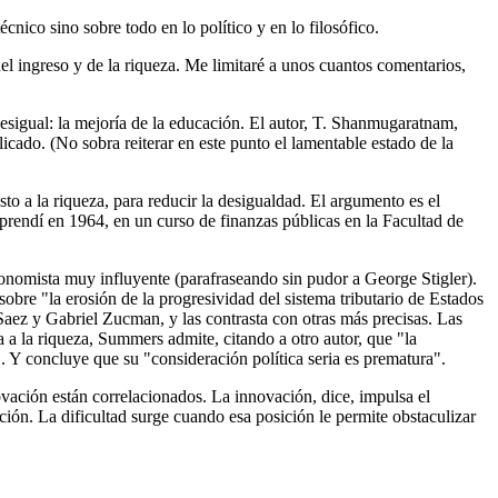
nico sino sobre todo en lo político y en lo filosófico.
del ingreso y de la riqueza. Me limitaré a unos cuantos comentarios,
desigual: la mejoría de la educación. El autor, T. Shanmugaratnam,
cado. (No sobra reiterar en este punto el lamentable estado de la
 a la riqueza, para reducir la desigualdad. El argumento es el
o aprendí en 1964, en un curso de finanzas públicas en la Facultad de
nomista muy influyente (parafraseando sin pudor a George Stigler).
sobre "la erosión de la progresividad del sistema tributario de Estados
Saez y Gabriel Zucman, y las contrasta con otras más precisas. Las
 a la riqueza, Summers admite, citando a otro autor, que "la
. Y concluye que su "consideración política seria es prematura".
vación están correlacionados. La innovación, dice, impulsa el
ción. La dificultad surge cuando esa posición le permite obstaculizar