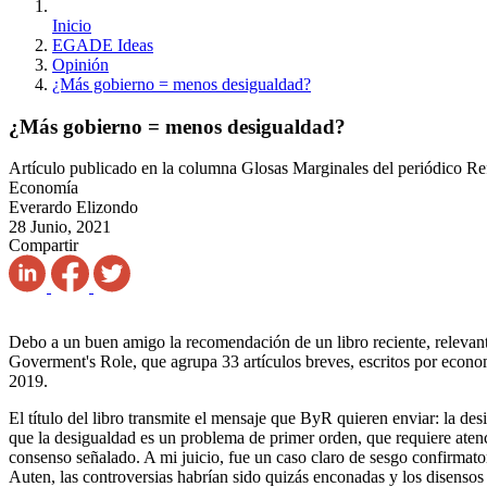
Inicio
EGADE Ideas
Opinión
¿Más gobierno = menos desigualdad?
¿Más gobierno = menos desigualdad?
Artículo publicado en la columna Glosas Marginales del periódico R
Economía
Everardo Elizondo
28 Junio, 2021
Compartir
Debo a un buen amigo la recomendación de un libro reciente, relevan
Goverment's Role, que agrupa 33 artículos breves, escritos por econom
2019.
El título del libro transmite el mensaje que ByR quieren enviar: la d
que la desigualdad es un problema de primer orden, que requiere atenci
consenso señalado. A mi juicio, fue un caso claro de sesgo confirmat
Auten, las controversias habrían sido quizás enconadas y los disenso