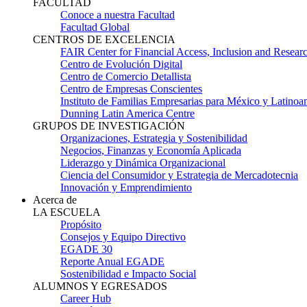
FACULTAD
Conoce a nuestra Facultad
Facultad Global
CENTROS DE EXCELENCIA
FAIR Center for Financial Access, Inclusion and Resear
Centro de Evolución Digital
Centro de Comercio Detallista
Centro de Empresas Conscientes
Instituto de Familias Empresarias para México y Latinoa
Dunning Latin America Centre
GRUPOS DE INVESTIGACIÓN
Organizaciones, Estrategia y Sostenibilidad
Negocios, Finanzas y Economía Aplicada
Liderazgo y Dinámica Organizacional
Ciencia del Consumidor y Estrategia de Mercadotecnia
Innovación y Emprendimiento
Acerca de
LA ESCUELA
Propósito
Consejos y Equipo Directivo
EGADE 30
Reporte Anual EGADE
Sostenibilidad e Impacto Social
ALUMNOS Y EGRESADOS
Career Hub