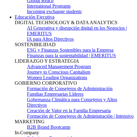
Global Reach
International Programs
Incoming exchange students
Educación Ejecutiva
DIGITAL TECHNOLOGY & DATA ANALYTICS
AI Generativa y disrupción digital en los Negocios |
EMERITUS
IA para Altos Directivos
SOSTENIBILIDAD
ESG y Finanzas Sostenibles para la Empresa
Finanzas para la sustentabilidad | EMERITUS
LIDERAZGO Y ESTRATEGIA
Advanced Management Program
Journey to Conscious Capitalism
Women Leading Organizations
GOBIERNO CORPORATIVO
Formación de Consejeros de Administración
Familias Empresarias Líderes
Gobernanza Climática para Consejeros y Altos
Directivos
Creación de Valor en la Familia Empresaria
Formación de Consejeros de Administración | Intensivo
MARKETING
B2B Brand Bootcamp
In-Company