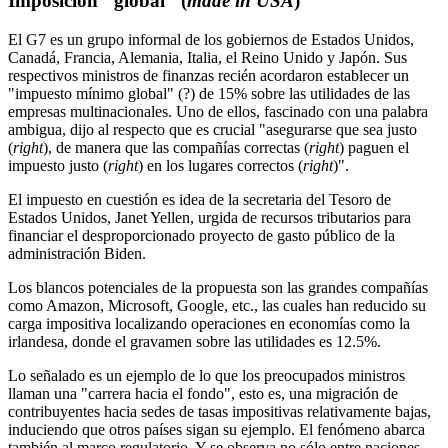
Imposición "global" (
made in USA
)
El G7 es un grupo informal de los gobiernos de Estados Unidos,
Canadá, Francia, Alemania, Italia, el Reino Unido y Japón. Sus
respectivos ministros de finanzas recién acordaron establecer un
"impuesto mínimo global" (?) de 15% sobre las utilidades de las
empresas multinacionales. Uno de ellos, fascinado con una palabra
ambigua, dijo al respecto que es crucial "asegurarse que sea justo
(
right
), de manera que las compañías correctas (
right
) paguen el
impuesto justo (
right
) en los lugares correctos (
right
)".
El impuesto en cuestión es idea de la secretaria del Tesoro de
Estados Unidos, Janet Yellen, urgida de recursos tributarios para
financiar el desproporcionado proyecto de gasto público de la
administración Biden.
Los blancos potenciales de la propuesta son las grandes compañías
como Amazon, Microsoft, Google, etc., las cuales han reducido su
carga impositiva localizando operaciones en economías como la
irlandesa, donde el gravamen sobre las utilidades es 12.5%.
Lo señalado es un ejemplo de lo que los preocupados ministros
llaman una "carrera hacia el fondo", esto es, una migración de
contribuyentes hacia sedes de tasas impositivas relativamente bajas,
induciendo que otros países sigan su ejemplo. El fenómeno abarca
también al marco regulatorio. Y se observa no sólo entre naciones.