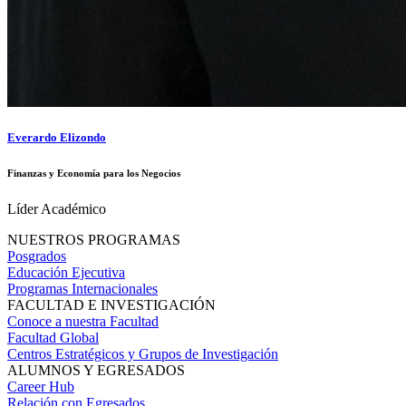
Everardo Elizondo
Finanzas y Economía para los Negocios
Líder Académico
NUESTROS PROGRAMAS
Posgrados
Educación Ejecutiva
Programas Internacionales
FACULTAD E INVESTIGACIÓN
Conoce a nuestra Facultad
Facultad Global
Centros Estratégicos y Grupos de Investigación
ALUMNOS Y EGRESADOS
Career Hub
Relación con Egresados