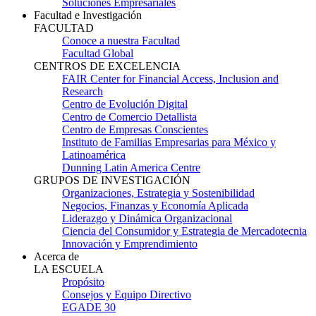
Soluciones Empresariales
Facultad e Investigación
FACULTAD
Conoce a nuestra Facultad
Facultad Global
CENTROS DE EXCELENCIA
FAIR Center for Financial Access, Inclusion and
Research
Centro de Evolución Digital
Centro de Comercio Detallista
Centro de Empresas Conscientes
Instituto de Familias Empresarias para México y
Latinoamérica
Dunning Latin America Centre
GRUPOS DE INVESTIGACIÓN
Organizaciones, Estrategia y Sostenibilidad
Negocios, Finanzas y Economía Aplicada
Liderazgo y Dinámica Organizacional
Ciencia del Consumidor y Estrategia de Mercadotecnia
Innovación y Emprendimiento
Acerca de
LA ESCUELA
Propósito
Consejos y Equipo Directivo
EGADE 30