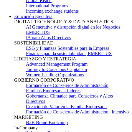
Global Reach
International Programs
Incoming exchange students
Educación Ejecutiva
DIGITAL TECHNOLOGY & DATA ANALYTICS
AI Generativa y disrupción digital en los Negocios |
EMERITUS
IA para Altos Directivos
SOSTENIBILIDAD
ESG y Finanzas Sostenibles para la Empresa
Finanzas para la sustentabilidad | EMERITUS
LIDERAZGO Y ESTRATEGIA
Advanced Management Program
Journey to Conscious Capitalism
Women Leading Organizations
GOBIERNO CORPORATIVO
Formación de Consejeros de Administración
Familias Empresarias Líderes
Gobernanza Climática para Consejeros y Altos
Directivos
Creación de Valor en la Familia Empresaria
Formación de Consejeros de Administración | Intensivo
MARKETING
B2B Brand Bootcamp
In-Company