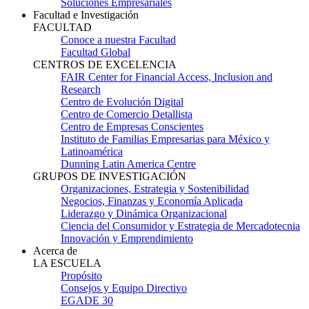
Soluciones Empresariales
Facultad e Investigación
FACULTAD
Conoce a nuestra Facultad
Facultad Global
CENTROS DE EXCELENCIA
FAIR Center for Financial Access, Inclusion and
Research
Centro de Evolución Digital
Centro de Comercio Detallista
Centro de Empresas Conscientes
Instituto de Familias Empresarias para México y
Latinoamérica
Dunning Latin America Centre
GRUPOS DE INVESTIGACIÓN
Organizaciones, Estrategia y Sostenibilidad
Negocios, Finanzas y Economía Aplicada
Liderazgo y Dinámica Organizacional
Ciencia del Consumidor y Estrategia de Mercadotecnia
Innovación y Emprendimiento
Acerca de
LA ESCUELA
Propósito
Consejos y Equipo Directivo
EGADE 30