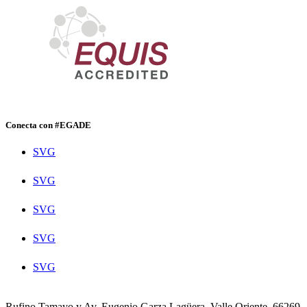
Conecta con #EGADE
SVG
SVG
SVG
SVG
SVG
Rufino Tamayo y Av. Eugenio Garza Lagüera, Valle Oriente, 66269