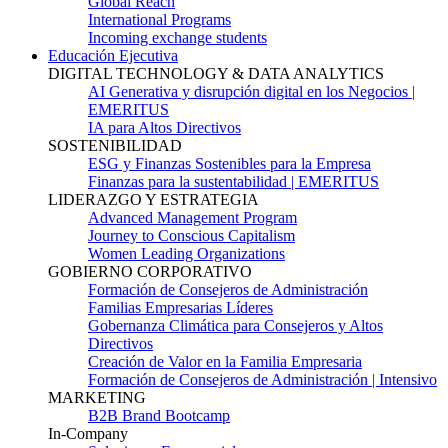
Global Reach
International Programs
Incoming exchange students
Educación Ejecutiva
DIGITAL TECHNOLOGY & DATA ANALYTICS
AI Generativa y disrupción digital en los Negocios |
EMERITUS
IA para Altos Directivos
SOSTENIBILIDAD
ESG y Finanzas Sostenibles para la Empresa
Finanzas para la sustentabilidad | EMERITUS
LIDERAZGO Y ESTRATEGIA
Advanced Management Program
Journey to Conscious Capitalism
Women Leading Organizations
GOBIERNO CORPORATIVO
Formación de Consejeros de Administración
Familias Empresarias Líderes
Gobernanza Climática para Consejeros y Altos
Directivos
Creación de Valor en la Familia Empresaria
Formación de Consejeros de Administración | Intensivo
MARKETING
B2B Brand Bootcamp
In-Company