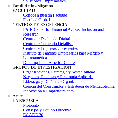
Soluciones Empresariales
Facultad e Investigación
FACULTAD
Conoce a nuestra Facultad
Facultad Global
CENTROS DE EXCELENCIA
FAIR Center for Financial Access, Inclusion and
Research
Centro de Evolución Digital
Centro de Comercio Detallista
Centro de Empresas Conscientes
Instituto de Familias Empresarias para México y
Latinoamérica
Dunning Latin America Centre
GRUPOS DE INVESTIGACIÓN
Organizaciones, Estrategia y Sostenibilidad
Negocios, Finanzas y Economía Aplicada
Liderazgo y Dinámica Organizacional
Ciencia del Consumidor y Estrategia de Mercadotecnia
Innovación y Emprendimiento
Acerca de
LA ESCUELA
Propósito
Consejos y Equipo Directivo
EGADE 30