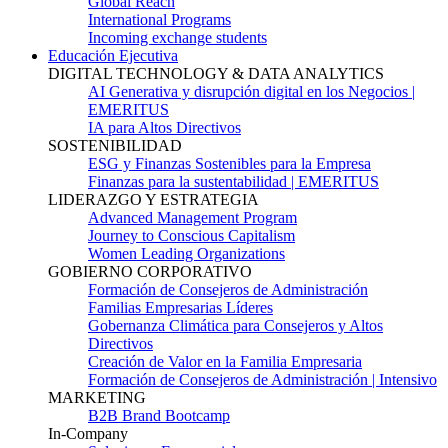
Global Reach
International Programs
Incoming exchange students
Educación Ejecutiva
DIGITAL TECHNOLOGY & DATA ANALYTICS
AI Generativa y disrupción digital en los Negocios |
EMERITUS
IA para Altos Directivos
SOSTENIBILIDAD
ESG y Finanzas Sostenibles para la Empresa
Finanzas para la sustentabilidad | EMERITUS
LIDERAZGO Y ESTRATEGIA
Advanced Management Program
Journey to Conscious Capitalism
Women Leading Organizations
GOBIERNO CORPORATIVO
Formación de Consejeros de Administración
Familias Empresarias Líderes
Gobernanza Climática para Consejeros y Altos
Directivos
Creación de Valor en la Familia Empresaria
Formación de Consejeros de Administración | Intensivo
MARKETING
B2B Brand Bootcamp
In-Company