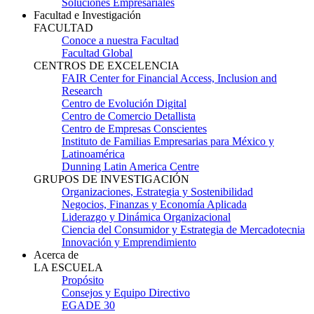
Soluciones Empresariales
Facultad e Investigación
FACULTAD
Conoce a nuestra Facultad
Facultad Global
CENTROS DE EXCELENCIA
FAIR Center for Financial Access, Inclusion and
Research
Centro de Evolución Digital
Centro de Comercio Detallista
Centro de Empresas Conscientes
Instituto de Familias Empresarias para México y
Latinoamérica
Dunning Latin America Centre
GRUPOS DE INVESTIGACIÓN
Organizaciones, Estrategia y Sostenibilidad
Negocios, Finanzas y Economía Aplicada
Liderazgo y Dinámica Organizacional
Ciencia del Consumidor y Estrategia de Mercadotecnia
Innovación y Emprendimiento
Acerca de
LA ESCUELA
Propósito
Consejos y Equipo Directivo
EGADE 30