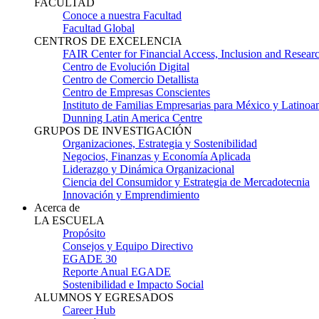
FACULTAD
Conoce a nuestra Facultad
Facultad Global
CENTROS DE EXCELENCIA
FAIR Center for Financial Access, Inclusion and Resear
Centro de Evolución Digital
Centro de Comercio Detallista
Centro de Empresas Conscientes
Instituto de Familias Empresarias para México y Latinoa
Dunning Latin America Centre
GRUPOS DE INVESTIGACIÓN
Organizaciones, Estrategia y Sostenibilidad
Negocios, Finanzas y Economía Aplicada
Liderazgo y Dinámica Organizacional
Ciencia del Consumidor y Estrategia de Mercadotecnia
Innovación y Emprendimiento
Acerca de
LA ESCUELA
Propósito
Consejos y Equipo Directivo
EGADE 30
Reporte Anual EGADE
Sostenibilidad e Impacto Social
ALUMNOS Y EGRESADOS
Career Hub