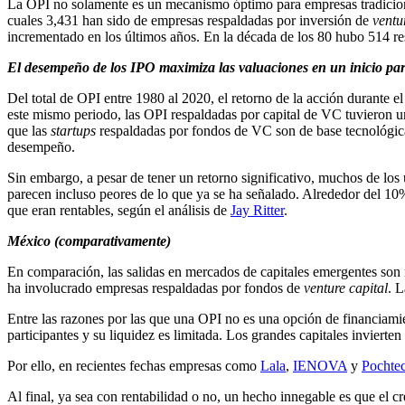
La OPI no solamente es un mecanismo óptimo para empresas tradicio
cuales 3,431 han sido de empresas respaldadas por inversión de
ventu
incrementado en los últimos años. En la década de los 80 hubo 514 re
El desempeño de los IPO maximiza las valuaciones en un inicio pa
Del total de OPI entre 1980 al 2020, el retorno de la acción durante 
este mismo periodo, las OPI respaldadas por capital de VC tuvieron u
que las
startups
respaldadas por fondos de VC son de base tecnológica
desempeño.
Sin embargo, a pesar de tener un retorno significativo, muchos de los
parecen incluso peores de lo que ya se ha señalado. Alrededor del 1
que eran rentables, según el análisis de
Jay Ritter
.
México (comparativamente)
En comparación, las salidas en mercados de capitales emergentes so
ha involucrado empresas respaldadas por fondos de
venture capital
. 
Entre las razones por las que una OPI no es una opción de financiami
participantes y su liquidez es limitada. Los grandes capitales invierte
Por ello, en recientes fechas empresas como
Lala
,
IENOVA
y
Pochte
Al final, ya sea con rentabilidad o no, un hecho innegable es que el c