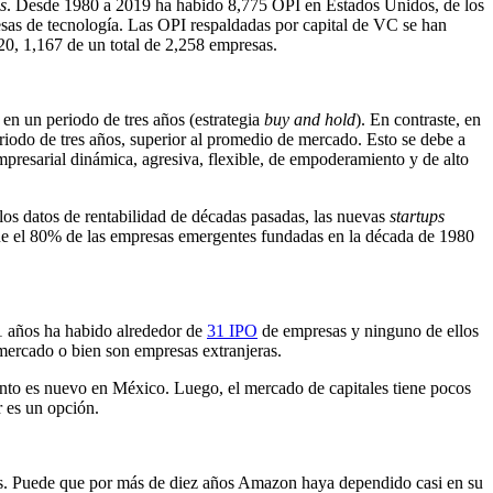
s
. Desde 1980 a 2019 ha habido 8,775 OPI en Estados Unidos, de los
esas de tecnología. Las OPI respaldadas por capital de VC se han
20, 1,167 de un total de 2,258 empresas.
 en un periodo de tres años (estrategia
buy and hold
). En contraste, en
iodo de tres años, superior al promedio de mercado. Esto se debe a
resarial dinámica, agresiva, flexible, de empoderamiento y de alto
 los datos de rentabilidad de décadas pasadas, las nuevas
startups
ue el 80% de las empresas emergentes fundadas en la década de 1980
1 años ha habido alrededor de
31 IPO
de empresas y ninguno de ellos
 mercado o bien son empresas extranjeras.
nto es nuevo en México. Luego, el mercado de capitales tiene pocos
r es un opción.
ses. Puede que por más de diez años Amazon haya dependido casi en su