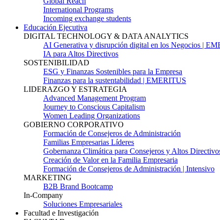
Global Reach
International Programs
Incoming exchange students
Educación Ejecutiva
DIGITAL TECHNOLOGY & DATA ANALYTICS
AI Generativa y disrupción digital en los Negocios | 
IA para Altos Directivos
SOSTENIBILIDAD
ESG y Finanzas Sostenibles para la Empresa
Finanzas para la sustentabilidad | EMERITUS
LIDERAZGO Y ESTRATEGIA
Advanced Management Program
Journey to Conscious Capitalism
Women Leading Organizations
GOBIERNO CORPORATIVO
Formación de Consejeros de Administración
Familias Empresarias Líderes
Gobernanza Climática para Consejeros y Altos Directivo
Creación de Valor en la Familia Empresaria
Formación de Consejeros de Administración | Intensivo
MARKETING
B2B Brand Bootcamp
In-Company
Soluciones Empresariales
Facultad e Investigación