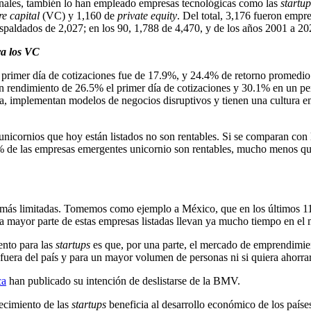
nales, también lo han empleado empresas tecnológicas como las
startup
re capital
(VC) y 1,160 de
private equity
. Del total, 3,176 fueron empr
spaldados de 2,027; en los 90, 1,788 de 4,470, y de los años 2001 a 20
ra los VC
el primer día de cotizaciones fue de 17.9%, y 24.4% de retorno promedio
n rendimiento de 26.5% el primer día de cotizaciones y 30.1% en un per
, implementan modelos de negocios disruptivos y tienen una cultura emp
 unicornios que hoy están listados no son rentables. Si se comparan con
0% de las empresas emergentes unicornio son rentables, mucho menos q
n más limitadas. Tomemos como ejemplo a México, que en los últimos 1
La mayor parte de estas empresas listadas llevan ya mucho tiempo en el
ento para las
startups
es que, por una parte, el mercado de emprendimie
n fuera del país y para un mayor volumen de personas ni si quiera ahorra
ca
han publicado su intención de deslistarse de la BMV.
recimiento de las
startups
beneficia al desarrollo económico de los paí