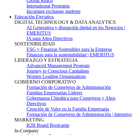
Global Reach
International Programs
Incoming exchange students
Educación Ejecutiva
DIGITAL TECHNOLOGY & DATA ANALYTICS
AI Generativa y disrupción digital en los Negocios |
EMERITUS
IA para Altos Directivos
SOSTENIBILIDAD
ESG y Finanzas Sostenibles para la Empresa
Finanzas para la sustentabilidad | EMERITUS
LIDERAZGO Y ESTRATEGIA
Advanced Management Program
Journey to Conscious Capitalism
Women Leading Organizations
GOBIERNO CORPORATIVO
Formación de Consejeros de Administración
Familias Empresarias Líderes
Gobernanza Climática para Consejeros y Altos
Directivos
Creación de Valor en la Familia Empresaria
Formación de Consejeros de Administración | Intensivo
MARKETING
B2B Brand Bootcamp
In-Company