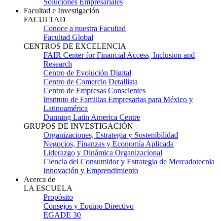
Soluciones Empresariales
Facultad e Investigación
FACULTAD
Conoce a nuestra Facultad
Facultad Global
CENTROS DE EXCELENCIA
FAIR Center for Financial Access, Inclusion and
Research
Centro de Evolución Digital
Centro de Comercio Detallista
Centro de Empresas Conscientes
Instituto de Familias Empresarias para México y
Latinoamérica
Dunning Latin America Centre
GRUPOS DE INVESTIGACIÓN
Organizaciones, Estrategia y Sostenibilidad
Negocios, Finanzas y Economía Aplicada
Liderazgo y Dinámica Organizacional
Ciencia del Consumidor y Estrategia de Mercadotecnia
Innovación y Emprendimiento
Acerca de
LA ESCUELA
Propósito
Consejos y Equipo Directivo
EGADE 30