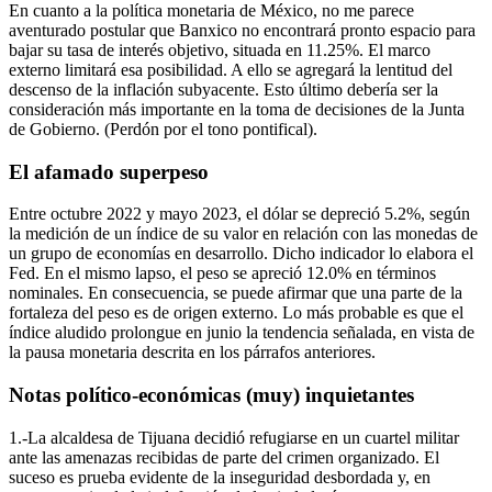
En cuanto a la política monetaria de México, no me parece
aventurado postular que Banxico no encontrará pronto espacio para
bajar su tasa de interés objetivo, situada en 11.25%. El marco
externo limitará esa posibilidad. A ello se agregará la lentitud del
descenso de la inflación subyacente. Esto último debería ser la
consideración más importante en la toma de decisiones de la Junta
de Gobierno. (Perdón por el tono pontifical).
El afamado superpeso
Entre octubre 2022 y mayo 2023, el dólar se depreció 5.2%, según
la medición de un índice de su valor en relación con las monedas de
un grupo de economías en desarrollo. Dicho indicador lo elabora el
Fed. En el mismo lapso, el peso se apreció 12.0% en términos
nominales. En consecuencia, se puede afirmar que una parte de la
fortaleza del peso es de origen externo. Lo más probable es que el
índice aludido prolongue en junio la tendencia señalada, en vista de
la pausa monetaria descrita en los párrafos anteriores.
Notas político-económicas (muy) inquietantes
1.-La alcaldesa de Tijuana decidió refugiarse en un cuartel militar
ante las amenazas recibidas de parte del crimen organizado. El
suceso es prueba evidente de la inseguridad desbordada y, en