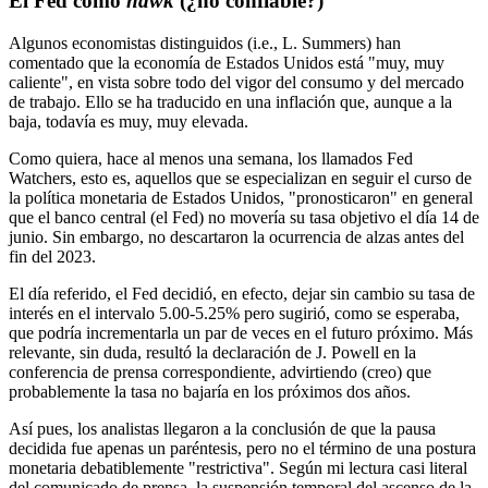
El Fed como
hawk
(¿no confiable?)
Algunos economistas distinguidos (i.e., L. Summers) han
comentado que la economía de Estados Unidos está "muy, muy
caliente", en vista sobre todo del vigor del consumo y del mercado
de trabajo. Ello se ha traducido en una inflación que, aunque a la
baja, todavía es muy, muy elevada.
Como quiera, hace al menos una semana, los llamados Fed
Watchers, esto es, aquellos que se especializan en seguir el curso de
la política monetaria de Estados Unidos, "pronosticaron" en general
que el banco central (el Fed) no movería su tasa objetivo el día 14 de
junio. Sin embargo, no descartaron la ocurrencia de alzas antes del
fin del 2023.
El día referido, el Fed decidió, en efecto, dejar sin cambio su tasa de
interés en el intervalo 5.00-5.25% pero sugirió, como se esperaba,
que podría incrementarla un par de veces en el futuro próximo. Más
relevante, sin duda, resultó la declaración de J. Powell en la
conferencia de prensa correspondiente, advirtiendo (creo) que
probablemente la tasa no bajaría en los próximos dos años.
Así pues, los analistas llegaron a la conclusión de que la pausa
decidida fue apenas un paréntesis, pero no el término de una postura
monetaria debatiblemente "restrictiva". Según mi lectura casi literal
del comunicado de prensa, la suspensión temporal del ascenso de la