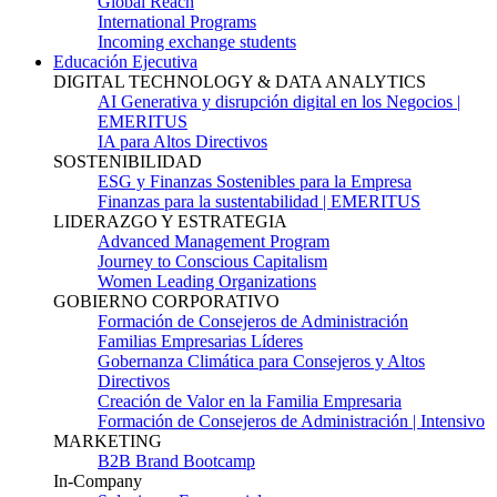
Global Reach
International Programs
Incoming exchange students
Educación Ejecutiva
DIGITAL TECHNOLOGY & DATA ANALYTICS
AI Generativa y disrupción digital en los Negocios |
EMERITUS
IA para Altos Directivos
SOSTENIBILIDAD
ESG y Finanzas Sostenibles para la Empresa
Finanzas para la sustentabilidad | EMERITUS
LIDERAZGO Y ESTRATEGIA
Advanced Management Program
Journey to Conscious Capitalism
Women Leading Organizations
GOBIERNO CORPORATIVO
Formación de Consejeros de Administración
Familias Empresarias Líderes
Gobernanza Climática para Consejeros y Altos
Directivos
Creación de Valor en la Familia Empresaria
Formación de Consejeros de Administración | Intensivo
MARKETING
B2B Brand Bootcamp
In-Company