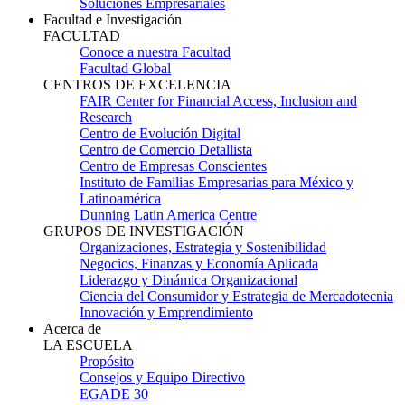
Soluciones Empresariales
Facultad e Investigación
FACULTAD
Conoce a nuestra Facultad
Facultad Global
CENTROS DE EXCELENCIA
FAIR Center for Financial Access, Inclusion and
Research
Centro de Evolución Digital
Centro de Comercio Detallista
Centro de Empresas Conscientes
Instituto de Familias Empresarias para México y
Latinoamérica
Dunning Latin America Centre
GRUPOS DE INVESTIGACIÓN
Organizaciones, Estrategia y Sostenibilidad
Negocios, Finanzas y Economía Aplicada
Liderazgo y Dinámica Organizacional
Ciencia del Consumidor y Estrategia de Mercadotecnia
Innovación y Emprendimiento
Acerca de
LA ESCUELA
Propósito
Consejos y Equipo Directivo
EGADE 30