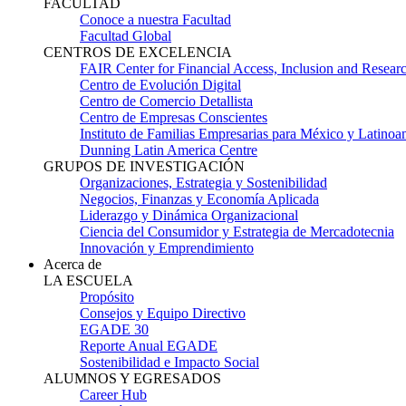
FACULTAD
Conoce a nuestra Facultad
Facultad Global
CENTROS DE EXCELENCIA
FAIR Center for Financial Access, Inclusion and Resear
Centro de Evolución Digital
Centro de Comercio Detallista
Centro de Empresas Conscientes
Instituto de Familias Empresarias para México y Latinoa
Dunning Latin America Centre
GRUPOS DE INVESTIGACIÓN
Organizaciones, Estrategia y Sostenibilidad
Negocios, Finanzas y Economía Aplicada
Liderazgo y Dinámica Organizacional
Ciencia del Consumidor y Estrategia de Mercadotecnia
Innovación y Emprendimiento
Acerca de
LA ESCUELA
Propósito
Consejos y Equipo Directivo
EGADE 30
Reporte Anual EGADE
Sostenibilidad e Impacto Social
ALUMNOS Y EGRESADOS
Career Hub