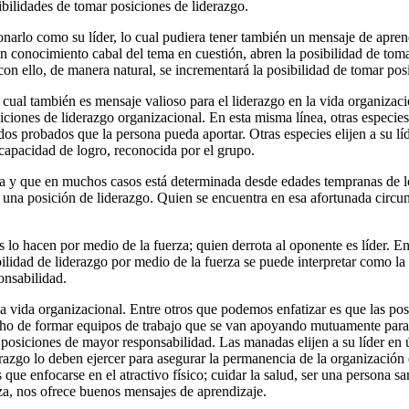
bilidades de tomar posiciones de liderazgo.
ccionarlo como su líder, lo cual pudiera tener también un mensaje de ap
 conocimiento cabal del tema en cuestión, abren la posibilidad de tomar
con ello, de manera natural, se incrementará la posibilidad de tomar po
 cual también es mensaje valioso para el liderazgo en la vida organizac
osiciones de liderazgo organizacional. En esta misma línea, otras especie
ados probados que la persona pueda aportar. Otras especies elijen a su l
capacidad de logro, reconocida por el grupo.
ica y que en muchos casos está determinada desde edades tempranas de lo
a una posición de liderazgo. Quien se encuentra en esa afortunada circun
as lo hacen por medio de la fuerza; quien derrota al oponente es líder. 
lidad de liderazgo por medio de la fuerza se puede interpretar como la
onsabilidad.
 vida organizacional. Entre otros que podemos enfatizar es que las pos
cho de formar equipos de trabajo que se van apoyando mutuamente para 
 posiciones de mayor responsabilidad. Las manadas elijen a su líder en 
razgo lo deben ejercer para asegurar la permanencia de la organización e
 que enfocarse en el atractivo físico; cuidar la salud, ser una persona sa
, nos ofrece buenos mensajes de aprendizaje.