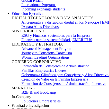
Global Reach
International Programs
Incoming exchange students
Educación Ejecutiva
DIGITAL TECHNOLOGY & DATA ANALYTICS
AI Generativa y disrupción digital en los Negocios | 
IA para Altos Directivos
SOSTENIBILIDAD
ESG y Finanzas Sostenibles para la Empresa
Finanzas para la sustentabilidad | EMERITUS
LIDERAZGO Y ESTRATEGIA
Advanced Management Program
Journey to Conscious Capitalism
Women Leading Organizations
GOBIERNO CORPORATIVO
Formación de Consejeros de Administración
Familias Empresarias Líderes
Gobernanza Climática para Consejeros y Altos Directivo
Creación de Valor en la Familia Empresaria
Formación de Consejeros de Administración | Intensivo
MARKETING
B2B Brand Bootcamp
In-Company
Soluciones Empresariales
Facultad e Investigación