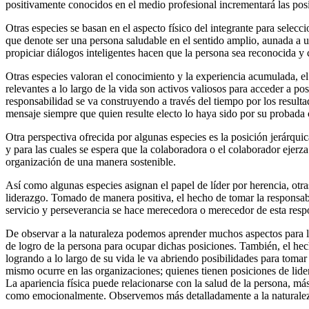
positivamente conocidos en el medio profesional incrementará las posi
Otras especies se basan en el aspecto físico del integrante para sele
que denote ser una persona saludable en el sentido amplio, aunada a un
propiciar diálogos inteligentes hacen que la persona sea reconocida y 
Otras especies valoran el conocimiento y la experiencia acumulada, el
relevantes a lo largo de la vida son activos valiosos para acceder a p
responsabilidad se va construyendo a través del tiempo por los result
mensaje siempre que quien resulte electo lo haya sido por su probada 
Otra perspectiva ofrecida por algunas especies es la posición jerárqu
y para las cuales se espera que la colaboradora o el colaborador ejerz
organización de una manera sostenible.
Así como algunas especies asignan el papel de líder por herencia, otr
liderazgo. Tomado de manera positiva, el hecho de tomar la responsabi
servicio y perseverancia se hace merecedora o merecedor de esta resp
De observar a la naturaleza podemos aprender muchos aspectos para la
de logro de la persona para ocupar dichas posiciones. También, el he
logrando a lo largo de su vida le va abriendo posibilidades para tomar
mismo ocurre en las organizaciones; quienes tienen posiciones de lide
La apariencia física puede relacionarse con la salud de la persona, más
como emocionalmente. Observemos más detalladamente a la naturaleza