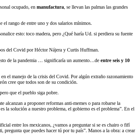
ersonal ocupado, en
manufactura
, se llevan las palmas las grandes
e el rango de entre uno y dos salarios mínimos.
onalice esto: toco madera, pero
¿Qué haría Ud. si perdiera su fuente
pos del Covid por Héctor Nájera y Curtis Huffman.
 costo de la pandemia … significaría un aumento…de
entre seis y 10
 en el manejo de la crisis del Covid. Por algún extraño razonamiento
león cree que todos son de su condición.
 pero que el pueblo siga pobre.
nte alcanzan a proponer reformas anti-memes o para robarse la
es la solución a nuestro problema, el gobierno es el problema”. En el
icial entre los mexicanos, ¿vamos a preguntar si se es chairo o fifí
i, pregunta que puedes hacer tú por tu país”. Manos a la obra: a crear