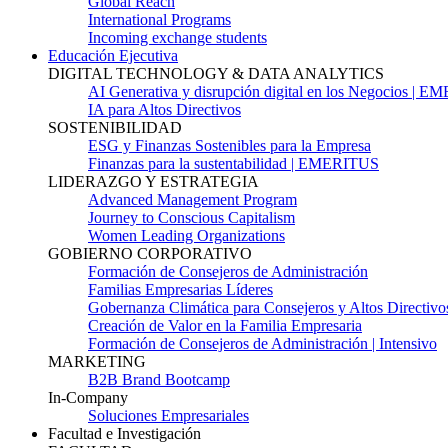
Global Reach
International Programs
Incoming exchange students
Educación Ejecutiva
DIGITAL TECHNOLOGY & DATA ANALYTICS
AI Generativa y disrupción digital en los Negocios | 
IA para Altos Directivos
SOSTENIBILIDAD
ESG y Finanzas Sostenibles para la Empresa
Finanzas para la sustentabilidad | EMERITUS
LIDERAZGO Y ESTRATEGIA
Advanced Management Program
Journey to Conscious Capitalism
Women Leading Organizations
GOBIERNO CORPORATIVO
Formación de Consejeros de Administración
Familias Empresarias Líderes
Gobernanza Climática para Consejeros y Altos Directivo
Creación de Valor en la Familia Empresaria
Formación de Consejeros de Administración | Intensivo
MARKETING
B2B Brand Bootcamp
In-Company
Soluciones Empresariales
Facultad e Investigación