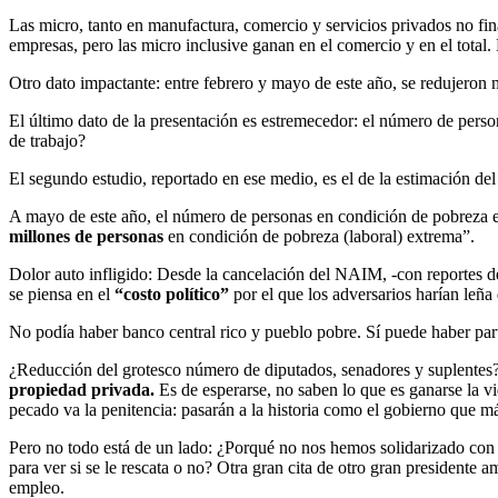
Las micro, tanto en manufactura, comercio y servicios privados no fi
empresas, pero las micro inclusive ganan en el comercio y en el total.
Otro dato impactante: entre febrero y mayo de este año, se redujeron 
El último dato de la presentación es estremecedor: el número de pers
de trabajo?
El segundo estudio, reportado en ese medio, es el de la estimación del
A mayo de este año, el número de personas en condición de pobreza 
millones de personas
en condición de pobreza (laboral) extrema”.
Dolor auto infligido: Desde la cancelación del NAIM, -con reportes de
se piensa en el
“costo político”
por el que los adversarios harían leña
No podía haber banco central rico y pueblo pobre. Sí puede haber part
¿Reducción del grotesco número de diputados, senadores y suplentes? 
propiedad privada.
Es de esperarse, no saben lo que es ganarse la v
pecado va la penitencia: pasarán a la historia como el gobierno que m
Pero no todo está de un lado: ¿Porqué no nos hemos solidarizado con est
para ver si se le rescata o no? Otra gran cita de otro gran presidente
empleo.