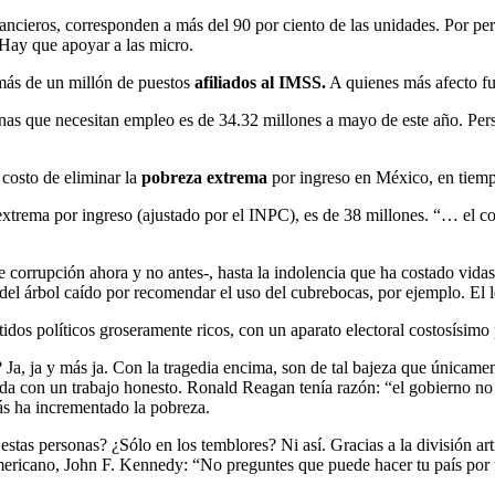
nancieros, corresponden a más del 90 por ciento de las unidades. Por p
 Hay que apoyar a las micro.
más de un millón de puestos
afiliados al IMSS.
A quienes más afecto fu
onas que necesitan empleo es de 34.32 millones a mayo de este año. Pers
 costo de eliminar la
pobreza extrema
por ingreso en México, en tiem
extrema por ingreso (ajustado por el INPC), es de 38 millones. “… el
 corrupción ahora y no antes-, hasta la indolencia que ha costado vidas
 del árbol caído por recomendar el uso del cubrebocas, por ejemplo. El 
idos políticos groseramente ricos, con un aparato electoral costosísimo
Ja, ja y más ja. Con la tragedia encima, son de tal bajeza que únicame
ida con un trabajo honesto. Ronald Reagan tenía razón: “el gobierno no 
ás ha incrementado la pobreza.
as personas? ¿Sólo en los temblores? Ni así. Gracias a la división artif
 americano, John F. Kennedy: “No preguntes que puede hacer tu país por t