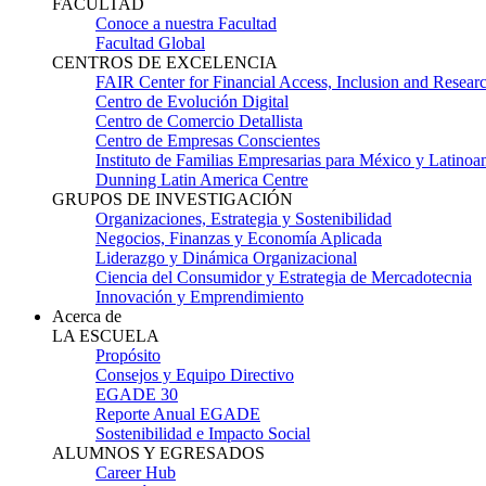
FACULTAD
Conoce a nuestra Facultad
Facultad Global
CENTROS DE EXCELENCIA
FAIR Center for Financial Access, Inclusion and Resear
Centro de Evolución Digital
Centro de Comercio Detallista
Centro de Empresas Conscientes
Instituto de Familias Empresarias para México y Latinoa
Dunning Latin America Centre
GRUPOS DE INVESTIGACIÓN
Organizaciones, Estrategia y Sostenibilidad
Negocios, Finanzas y Economía Aplicada
Liderazgo y Dinámica Organizacional
Ciencia del Consumidor y Estrategia de Mercadotecnia
Innovación y Emprendimiento
Acerca de
LA ESCUELA
Propósito
Consejos y Equipo Directivo
EGADE 30
Reporte Anual EGADE
Sostenibilidad e Impacto Social
ALUMNOS Y EGRESADOS
Career Hub