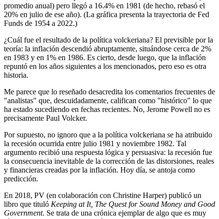
promedio anual) pero llegó a 16.4% en 1981 (de hecho, rebasó el
20% en julio de ese año). (La gráfica presenta la trayectoria de Fed
Funds de 1954 a 2022.)
¿Cuál fue el resultado de la política volckeriana? El previsible por la
teoría: la inflación descendió abruptamente, situándose cerca de 2%
en 1983 y en 1% en 1986. Es cierto, desde luego, que la inflación
repuntó en los años siguientes a los mencionados, pero eso es otra
historia.
Me parece que lo reseñado desacredita los comentarios frecuentes de
"analistas" que, descuidadamente, califican como "histórico" lo que
ha estado sucediendo en fechas recientes. No, Jerome Powell no es
precisamente Paul Volcker.
Por supuesto, no ignoro que a la política volckeriana se ha atribuido
la recesión ocurrida entre julio 1981 y noviembre 1982. Tal
argumento recibió una respuesta lógica y persuasiva: la recesión fue
la consecuencia inevitable de la corrección de las distorsiones, reales
y financieras creadas por la inflación. Hoy día, se antoja como
predicción.
En 2018, PV (en colaboración con Christine Harper) publicó un
libro que tituló
Keeping at It, The Quest for Sound Money and Good
Government
. Se trata de una crónica ejemplar de algo que es muy