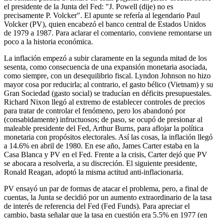
el presidente de la Junta del Fed: "J. Powell (dije) no es
precisamente P. Volcker". El apunte se refería al legendario Paul
Volcker (PV), quien encabezó el banco central de Estados Unidos
de 1979 a 1987. Para aclarar el comentario, conviene remontarse un
poco a la historia económica.
La inflación empezó a subir claramente en la segunda mitad de los
sesenta, como consecuencia de una expansión monetaria asociada,
como siempre, con un desequilibrio fiscal. Lyndon Johnson no hizo
mayor cosa por reducirla; al contrario, el gasto bélico (Vietnam) y su
Gran Sociedad (gasto social) se traducían en déficits presupuestales.
Richard Nixon llegó al extremo de establecer controles de precios
para tratar de controlar el fenómeno, pero los abandonó por
(consabidamente) infructuosos; de paso, se ocupó de presionar al
maleable presidente del Fed, Arthur Burns, para aflojar la política
monetaria con propósitos electorales. Así las cosas, la inflación llegó
a 14.6% en abril de 1980. En ese año, James Carter estaba en la
Casa Blanca y PV en el Fed. Frente a la crisis, Carter dejó que PV
se abocara a resolverla, a su discreción. El siguiente presidente,
Ronald Reagan, adoptó la misma actitud anti-inflacionaria.
PV ensayó un par de formas de atacar el problema, pero, a final de
cuentas, la Junta se decidió por un aumento extraordinario de la tasa
de interés de referencia del Fed (Fed Funds). Para apreciar el
cambio, basta señalar que la tasa en cuestión era 5.5% en 1977 (en