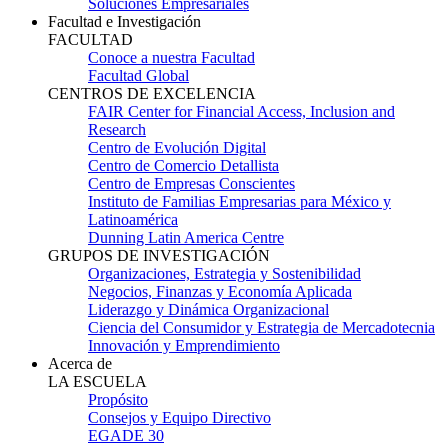
Soluciones Empresariales
Facultad e Investigación
FACULTAD
Conoce a nuestra Facultad
Facultad Global
CENTROS DE EXCELENCIA
FAIR Center for Financial Access, Inclusion and
Research
Centro de Evolución Digital
Centro de Comercio Detallista
Centro de Empresas Conscientes
Instituto de Familias Empresarias para México y
Latinoamérica
Dunning Latin America Centre
GRUPOS DE INVESTIGACIÓN
Organizaciones, Estrategia y Sostenibilidad
Negocios, Finanzas y Economía Aplicada
Liderazgo y Dinámica Organizacional
Ciencia del Consumidor y Estrategia de Mercadotecnia
Innovación y Emprendimiento
Acerca de
LA ESCUELA
Propósito
Consejos y Equipo Directivo
EGADE 30