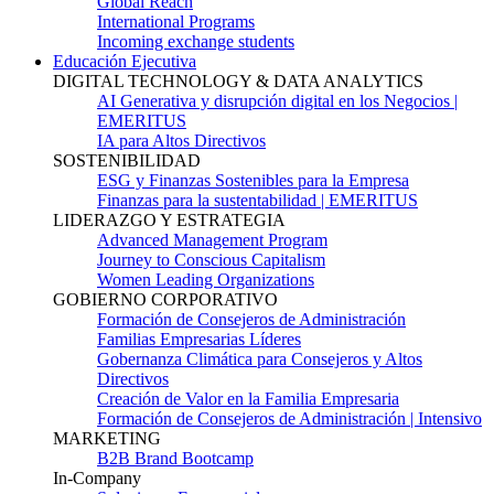
Global Reach
International Programs
Incoming exchange students
Educación Ejecutiva
DIGITAL TECHNOLOGY & DATA ANALYTICS
AI Generativa y disrupción digital en los Negocios |
EMERITUS
IA para Altos Directivos
SOSTENIBILIDAD
ESG y Finanzas Sostenibles para la Empresa
Finanzas para la sustentabilidad | EMERITUS
LIDERAZGO Y ESTRATEGIA
Advanced Management Program
Journey to Conscious Capitalism
Women Leading Organizations
GOBIERNO CORPORATIVO
Formación de Consejeros de Administración
Familias Empresarias Líderes
Gobernanza Climática para Consejeros y Altos
Directivos
Creación de Valor en la Familia Empresaria
Formación de Consejeros de Administración | Intensivo
MARKETING
B2B Brand Bootcamp
In-Company