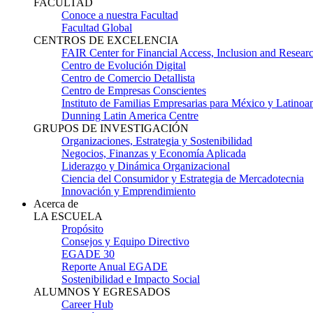
FACULTAD
Conoce a nuestra Facultad
Facultad Global
CENTROS DE EXCELENCIA
FAIR Center for Financial Access, Inclusion and Resear
Centro de Evolución Digital
Centro de Comercio Detallista
Centro de Empresas Conscientes
Instituto de Familias Empresarias para México y Latinoa
Dunning Latin America Centre
GRUPOS DE INVESTIGACIÓN
Organizaciones, Estrategia y Sostenibilidad
Negocios, Finanzas y Economía Aplicada
Liderazgo y Dinámica Organizacional
Ciencia del Consumidor y Estrategia de Mercadotecnia
Innovación y Emprendimiento
Acerca de
LA ESCUELA
Propósito
Consejos y Equipo Directivo
EGADE 30
Reporte Anual EGADE
Sostenibilidad e Impacto Social
ALUMNOS Y EGRESADOS
Career Hub