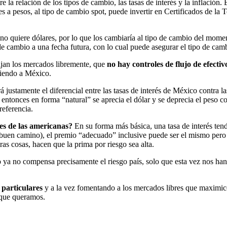
 la relación de los tipos de cambio, las tasas de interés y la inflación. 
s a pesos, al tipo de cambio spot, puede invertir en Certificados de la
o quiere dólares, por lo que los cambiaría al tipo de cambio del momen
 de cambio a una fecha futura, con lo cual puede asegurar el tipo de c
fijan los mercados libremente, que
no hay controles de flujo de efecti
niendo a México.
 justamente el diferencial entre las tasas de interés de México contra la
, entonces en forma “natural” se aprecia el dólar y se deprecia el peso 
referencia.
es de las americanas?
En su forma más básica, una tasa de interés ten
uen camino), el premio “adecuado” inclusive puede ser el mismo pero y e
as cosas, hacen que la prima por riesgo sea alta.
 ya no compensa precisamente el riesgo país, solo que esta vez nos ha
s particulares
y a la vez fomentando a los mercados libres que maximicen
e que queramos.