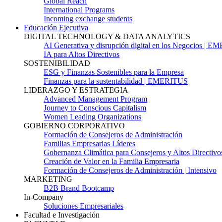
Global Reach
International Programs
Incoming exchange students
Educación Ejecutiva
DIGITAL TECHNOLOGY & DATA ANALYTICS
AI Generativa y disrupción digital en los Negocios | 
IA para Altos Directivos
SOSTENIBILIDAD
ESG y Finanzas Sostenibles para la Empresa
Finanzas para la sustentabilidad | EMERITUS
LIDERAZGO Y ESTRATEGIA
Advanced Management Program
Journey to Conscious Capitalism
Women Leading Organizations
GOBIERNO CORPORATIVO
Formación de Consejeros de Administración
Familias Empresarias Líderes
Gobernanza Climática para Consejeros y Altos Directivo
Creación de Valor en la Familia Empresaria
Formación de Consejeros de Administración | Intensivo
MARKETING
B2B Brand Bootcamp
In-Company
Soluciones Empresariales
Facultad e Investigación