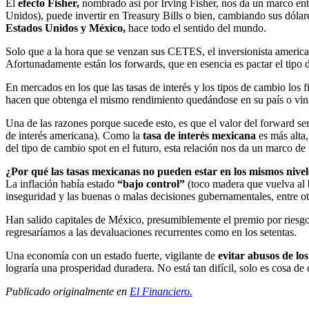
El
efecto Fisher,
nombrado así por Irving Fisher, nos da un marco entre
Unidos), puede invertir en Treasury Bills o bien, cambiando sus dólare
Estados Unidos y México,
hace todo el sentido del mundo.
Solo que a la hora que se venzan sus CETES, el inversionista american
Afortunadamente están los forwards, que en esencia es pactar el tipo
En mercados en los que las tasas de interés y los tipos de cambio los 
hacen que obtenga el mismo rendimiento quedándose en su país o vi
Una de las razones porque sucede esto, es que el valor del forward será
de interés americana). Como la
tasa de interés mexicana
es más alta
del tipo de cambio spot en el futuro, esta relación nos da un marco de 
¿Por qué las tasas mexicanas no pueden estar en los mismos nivel
La inflación había estado
“bajo control”
(toco madera que vuelva al b
inseguridad y las buenas o malas decisiones gubernamentales, entre otr
Han salido capitales de México, presumiblemente el premio por riesgo
regresaríamos a las devaluaciones recurrentes como en los setentas.
Una economía con un estado fuerte, vigilante de
evitar abusos de lo
lograría una prosperidad duradera. No está tan difícil, solo es cosa d
Publicado originalmente en
El Financiero.