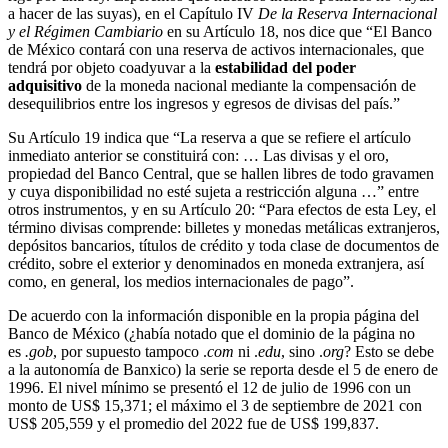
a hacer de las suyas), en el Capítulo IV
De la Reserva Internacional
y el Régimen Cambiario
en su Artículo 18, nos dice que “El Banco
de México contará con una reserva de activos internacionales, que
tendrá por objeto coadyuvar a la
estabilidad del poder
adquisitivo
de la moneda nacional mediante la compensación de
desequilibrios entre los ingresos y egresos de divisas del país.”
Su Artículo 19 indica que “La reserva a que se refiere el artículo
inmediato anterior se constituirá con: … Las divisas y el oro,
propiedad del Banco Central, que se hallen libres de todo gravamen
y cuya disponibilidad no esté sujeta a restricción alguna …” entre
otros instrumentos, y en su Artículo 20: “Para efectos de esta Ley, el
término divisas comprende: billetes y monedas metálicas extranjeros,
depósitos bancarios, títulos de crédito y toda clase de documentos de
crédito, sobre el exterior y denominados en moneda extranjera, así
como, en general, los medios internacionales de pago”.
De acuerdo con la información disponible en la propia página del
Banco de México (¿había notado que el dominio de la página no
es
.gob
, por supuesto tampoco .
com
ni .
edu
, sino .
org
? Esto se debe
a la autonomía de Banxico) la serie se reporta desde el 5 de enero de
1996. El nivel mínimo se presentó el 12 de julio de 1996 con un
monto de US$ 15,371; el máximo el 3 de septiembre de 2021 con
US$ 205,559 y el promedio del 2022 fue de US$ 199,837.