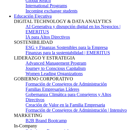
Global Reach
International Programs
Incoming exchange students
Educación Ejecutiva
DIGITAL TECHNOLOGY & DATA ANALYTICS
AI Generativa y disrupción digital en los Negocios |
EMERITUS
IA para Altos Directivos
SOSTENIBILIDAD
ESG y Finanzas Sostenibles para la Empresa
Finanzas para la sustentabilidad | EMERITUS
LIDERAZGO Y ESTRATEGIA
Advanced Management Program
Journey to Conscious Capitalism
Women Leading Organizations
GOBIERNO CORPORATIVO
Formación de Consejeros de Administración
Familias Empresarias Líderes
Gobernanza Climática para Consejeros y Altos
Directivos
Creación de Valor en la Familia Empresaria
Formación de Consejeros de Administración | Intensivo
MARKETING
B2B Brand Bootcamp
In-Company