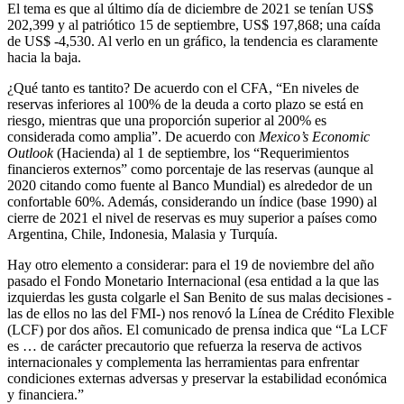
El tema es que al último día de diciembre de 2021 se tenían US$
202,399 y al patriótico 15 de septiembre, US$ 197,868; una caída
de US$ -4,530. Al verlo en un gráfico, la tendencia es claramente
hacia la baja.
¿Qué tanto es tantito? De acuerdo con el CFA, “En niveles de
reservas inferiores al 100% de la deuda a corto plazo se está en
riesgo, mientras que una proporción superior al 200% es
considerada como amplia”. De acuerdo con
Mexico’s Economic
Outlook
(Hacienda) al 1 de septiembre, los “Requerimientos
financieros externos” como porcentaje de las reservas (aunque al
2020 citando como fuente al Banco Mundial) es alrededor de un
confortable 60%. Además, considerando un índice (base 1990) al
cierre de 2021 el nivel de reservas es muy superior a países como
Argentina, Chile, Indonesia, Malasia y Turquía.
Hay otro elemento a considerar: para el 19 de noviembre del año
pasado el Fondo Monetario Internacional (esa entidad a la que las
izquierdas les gusta colgarle el San Benito de sus malas decisiones -
las de ellos no las del FMI-) nos renovó la Línea de Crédito Flexible
(LCF) por dos años. El comunicado de prensa indica que “La LCF
es … de carácter precautorio que refuerza la reserva de activos
internacionales y complementa las herramientas para enfrentar
condiciones externas adversas y preservar la estabilidad económica
y financiera.”