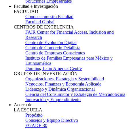
Soluciones Empresariales
Facultad e Investigación
FACULTAD
Conoce a nuestra Facultad
Facultad Global
CENTROS DE EXCELENCIA
FAIR Center for Financial Access, Inclusion and
Research
Centro de Evolución Digital
Centro de Comercio Detallista
Centro de Empresas Conscientes
Instituto de Familias Empresarias para México y
Latinoamérica
Dunning Latin America Centre
GRUPOS DE INVESTIGACIÓN
Organizaciones, Estrategia y Sostenibilidad
Negocios, Finanzas y Economía Aplicada
Liderazgo y Dinámica Organizacional
Ciencia del Consumidor y Estrategia de Mercadotecnia
Innovación y Emprendimiento
Acerca de
LA ESCUELA
Propósito
Consejos y Equipo Directivo
EGADE 30