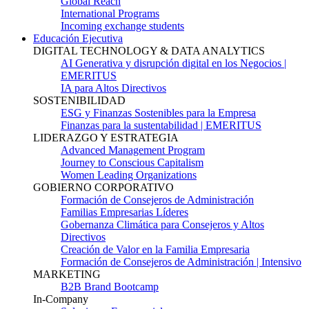
Global Reach
International Programs
Incoming exchange students
Educación Ejecutiva
DIGITAL TECHNOLOGY & DATA ANALYTICS
AI Generativa y disrupción digital en los Negocios |
EMERITUS
IA para Altos Directivos
SOSTENIBILIDAD
ESG y Finanzas Sostenibles para la Empresa
Finanzas para la sustentabilidad | EMERITUS
LIDERAZGO Y ESTRATEGIA
Advanced Management Program
Journey to Conscious Capitalism
Women Leading Organizations
GOBIERNO CORPORATIVO
Formación de Consejeros de Administración
Familias Empresarias Líderes
Gobernanza Climática para Consejeros y Altos
Directivos
Creación de Valor en la Familia Empresaria
Formación de Consejeros de Administración | Intensivo
MARKETING
B2B Brand Bootcamp
In-Company