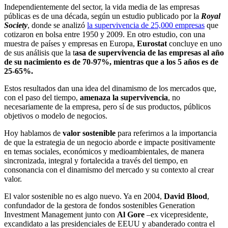
Independientemente del sector, la vida media de las empresas
públicas es de una década, según un estudio publicado por la
Royal
Society
, donde se analizó
la supervivencia de 25,000 empresas
que
cotizaron en bolsa entre 1950 y 2009. En otro estudio, con una
muestra de países y empresas en Europa,
Eurostat
concluye en uno
de sus análisis que la t
asa de supervivencia de las empresas al año
de su nacimiento es de 70-97%, mientras que a los 5 años es de
25-65%.
Estos resultados dan una idea del dinamismo de los mercados que,
con el paso del tiempo,
amenaza la supervivencia
, no
necesariamente de la empresa, pero sí de sus productos, públicos
objetivos o modelo de negocios.
Hoy hablamos de
valor sostenible
para referirnos a la importancia
de que la estrategia de un negocio aborde e impacte positivamente
en temas sociales, económicos y medioambientales, de manera
sincronizada, integral y fortalecida a través del tiempo, en
consonancia con el dinamismo del mercado y su contexto al crear
valor.
El valor sostenible no es algo nuevo. Ya en 2004,
David Blood
,
confundador de la gestora de fondos sostenibles Generation
Investment Management junto con
Al Gore
–ex vicepresidente,
excandidato a las presidenciales de EEUU y abanderado contra el