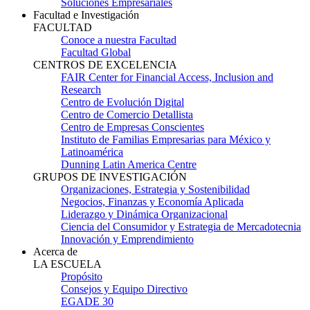
Soluciones Empresariales
Facultad e Investigación
FACULTAD
Conoce a nuestra Facultad
Facultad Global
CENTROS DE EXCELENCIA
FAIR Center for Financial Access, Inclusion and
Research
Centro de Evolución Digital
Centro de Comercio Detallista
Centro de Empresas Conscientes
Instituto de Familias Empresarias para México y
Latinoamérica
Dunning Latin America Centre
GRUPOS DE INVESTIGACIÓN
Organizaciones, Estrategia y Sostenibilidad
Negocios, Finanzas y Economía Aplicada
Liderazgo y Dinámica Organizacional
Ciencia del Consumidor y Estrategia de Mercadotecnia
Innovación y Emprendimiento
Acerca de
LA ESCUELA
Propósito
Consejos y Equipo Directivo
EGADE 30