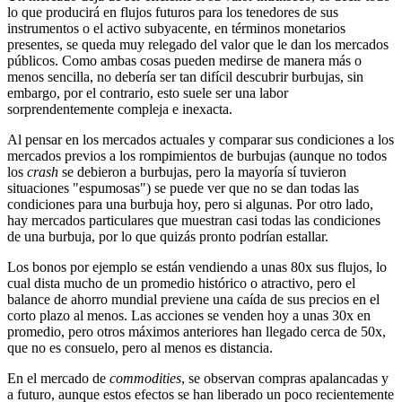
lo que producirá en flujos futuros para los tenedores de sus
instrumentos o el activo subyacente, en términos monetarios
presentes, se queda muy relegado del valor que le dan los mercados
públicos. Como ambas cosas pueden medirse de manera más o
menos sencilla, no debería ser tan difícil descubrir burbujas, sin
embargo, por el contrario, esto suele ser una labor
sorprendentemente compleja e inexacta.
Al pensar en los mercados actuales y comparar sus condiciones a los
mercados previos a los rompimientos de burbujas (aunque no todos
los
crash
se debieron a burbujas, pero la mayoría sí tuvieron
situaciones "espumosas") se puede ver que no se dan todas las
condiciones para una burbuja hoy, pero si algunas. Por otro lado,
hay mercados particulares que muestran casi todas las condiciones
de una burbuja, por lo que quizás pronto podrían estallar.
Los bonos por ejemplo se están vendiendo a unas 80x sus flujos, lo
cual dista mucho de un promedio histórico o atractivo, pero el
balance de ahorro mundial previene una caída de sus precios en el
corto plazo al menos. Las acciones se venden hoy a unas 30x en
promedio, pero otros máximos anteriores han llegado cerca de 50x,
que no es consuelo, pero al menos es distancia.
En el mercado de
commodities
, se observan compras apalancadas y
a futuro, aunque estos efectos se han liberado un poco recientemente