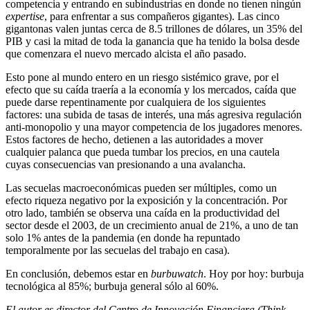
competencia y entrando en subindustrias en donde no tienen ningún
expertise
, para enfrentar a sus compañeros gigantes). Las cinco
gigantonas valen juntas cerca de 8.5 trillones de dólares, un 35% del
PIB y casi la mitad de toda la ganancia que ha tenido la bolsa desde
que comenzara el nuevo mercado alcista el año pasado.
Esto pone al mundo entero en un riesgo sistémico grave, por el
efecto que su caída traería a la economía y los mercados, caída que
puede darse repentinamente por cualquiera de los siguientes
factores: una subida de tasas de interés, una más agresiva regulación
anti-monopolio y una mayor competencia de los jugadores menores.
Estos factores de hecho, detienen a las autoridades a mover
cualquier palanca que pueda tumbar los precios, en una cautela
cuyas consecuencias van presionando a una avalancha.
Las secuelas macroeconómicas pueden ser múltiples, como un
efecto riqueza negativo por la exposición y la concentración. Por
otro lado, también se observa una caída en la productividad del
sector desde el 2003, de un crecimiento anual de 21%, a uno de tan
solo 1% antes de la pandemia (en donde ha repuntado
temporalmente por las secuelas del trabajo en casa).
En conclusión, debemos estar en
burbuwatch
. Hoy por hoy: burbuja
tecnológica al 85%; burbuja general sólo al 60%.
El autor es director del Centro de Innovación Financiera (Think