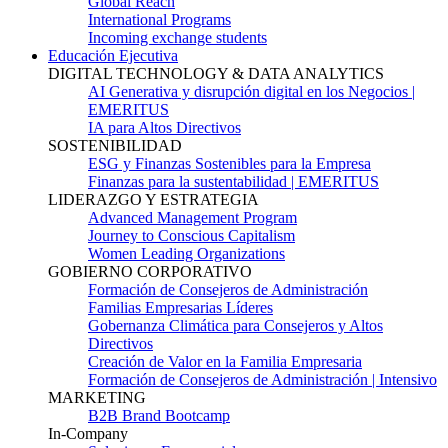
Global Reach
International Programs
Incoming exchange students
Educación Ejecutiva
DIGITAL TECHNOLOGY & DATA ANALYTICS
AI Generativa y disrupción digital en los Negocios |
EMERITUS
IA para Altos Directivos
SOSTENIBILIDAD
ESG y Finanzas Sostenibles para la Empresa
Finanzas para la sustentabilidad | EMERITUS
LIDERAZGO Y ESTRATEGIA
Advanced Management Program
Journey to Conscious Capitalism
Women Leading Organizations
GOBIERNO CORPORATIVO
Formación de Consejeros de Administración
Familias Empresarias Líderes
Gobernanza Climática para Consejeros y Altos
Directivos
Creación de Valor en la Familia Empresaria
Formación de Consejeros de Administración | Intensivo
MARKETING
B2B Brand Bootcamp
In-Company