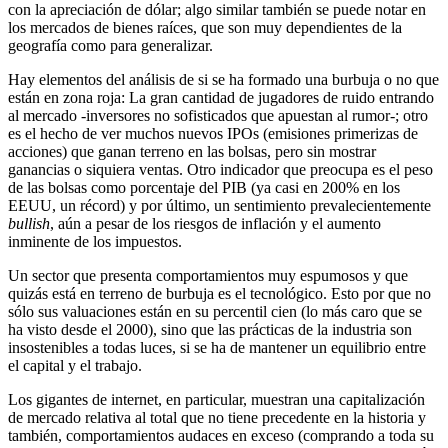
con la apreciación de dólar; algo similar también se puede notar en
los mercados de bienes raíces, que son muy dependientes de la
geografía como para generalizar.
Hay elementos del análisis de si se ha formado una burbuja o no que
están en zona roja: La gran cantidad de jugadores de ruido entrando
al mercado -inversores no sofisticados que apuestan al rumor-; otro
es el hecho de ver muchos nuevos IPOs (emisiones primerizas de
acciones) que ganan terreno en las bolsas, pero sin mostrar
ganancias o siquiera ventas. Otro indicador que preocupa es el peso
de las bolsas como porcentaje del PIB (ya casi en 200% en los
EEUU, un récord) y por último, un sentimiento prevalecientemente
bullish
, aún a pesar de los riesgos de inflación y el aumento
inminente de los impuestos.
Un sector que presenta comportamientos muy espumosos y que
quizás está en terreno de burbuja es el tecnológico. Esto por que no
sólo sus valuaciones están en su percentil cien (lo más caro que se
ha visto desde el 2000), sino que las prácticas de la industria son
insostenibles a todas luces, si se ha de mantener un equilibrio entre
el capital y el trabajo.
Los gigantes de internet, en particular, muestran una capitalización
de mercado relativa al total que no tiene precedente en la historia y
también, comportamientos audaces en exceso (comprando a toda su