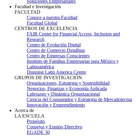
Soluciones Empresariales
Facultad e Investigación
FACULTAD
Conoce a nuestra Facultad
Facultad Global
CENTROS DE EXCELENCIA
FAIR Center for Financial Access, Inclusion and
Research
Centro de Evolución Digital
Centro de Comercio Detallista
Centro de Empresas Conscientes
Instituto de Familias Empresarias para México y
Latinoamérica
Dunning Latin America Centre
GRUPOS DE INVESTIGACIÓN
Organizaciones, Estrategia y Sostenibilidad
Negocios, Finanzas y Economía Aplicada
Liderazgo y Dinámica Organizacional
Ciencia del Consumidor y Estrategia de Mercadotecnia
Innovación y Emprendimiento
Acerca de
LA ESCUELA
Propósito
Consejos y Equipo Directivo
EGADE 30