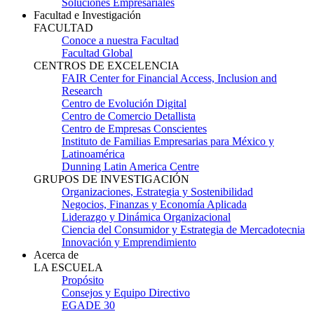
Soluciones Empresariales
Facultad e Investigación
FACULTAD
Conoce a nuestra Facultad
Facultad Global
CENTROS DE EXCELENCIA
FAIR Center for Financial Access, Inclusion and
Research
Centro de Evolución Digital
Centro de Comercio Detallista
Centro de Empresas Conscientes
Instituto de Familias Empresarias para México y
Latinoamérica
Dunning Latin America Centre
GRUPOS DE INVESTIGACIÓN
Organizaciones, Estrategia y Sostenibilidad
Negocios, Finanzas y Economía Aplicada
Liderazgo y Dinámica Organizacional
Ciencia del Consumidor y Estrategia de Mercadotecnia
Innovación y Emprendimiento
Acerca de
LA ESCUELA
Propósito
Consejos y Equipo Directivo
EGADE 30