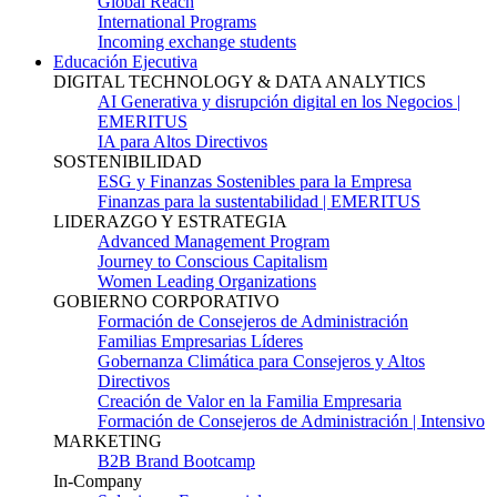
Global Reach
International Programs
Incoming exchange students
Educación Ejecutiva
DIGITAL TECHNOLOGY & DATA ANALYTICS
AI Generativa y disrupción digital en los Negocios |
EMERITUS
IA para Altos Directivos
SOSTENIBILIDAD
ESG y Finanzas Sostenibles para la Empresa
Finanzas para la sustentabilidad | EMERITUS
LIDERAZGO Y ESTRATEGIA
Advanced Management Program
Journey to Conscious Capitalism
Women Leading Organizations
GOBIERNO CORPORATIVO
Formación de Consejeros de Administración
Familias Empresarias Líderes
Gobernanza Climática para Consejeros y Altos
Directivos
Creación de Valor en la Familia Empresaria
Formación de Consejeros de Administración | Intensivo
MARKETING
B2B Brand Bootcamp
In-Company