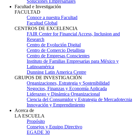
Soluciones Empresariales
Facultad e Investigación
FACULTAD
Conoce a nuestra Facultad
Facultad Global
CENTROS DE EXCELENCIA
FAIR Center for Financial Access, Inclusion and
Research
Centro de Evolución Digital
Centro de Comercio Detallista
Centro de Empresas Conscientes
Instituto de Familias Empresarias para México y
Latinoamérica
Dunning Latin America Centre
GRUPOS DE INVESTIGACIÓN
Organizaciones, Estrategia y Sostenibilidad
Negocios, Finanzas y Economía Aplicada
Liderazgo y Dinámica Organizacional
Ciencia del Consumidor y Estrategia de Mercadotecnia
Innovación y Emprendimiento
Acerca de
LA ESCUELA
Propósito
Consejos y Equipo Directivo
EGADE 30