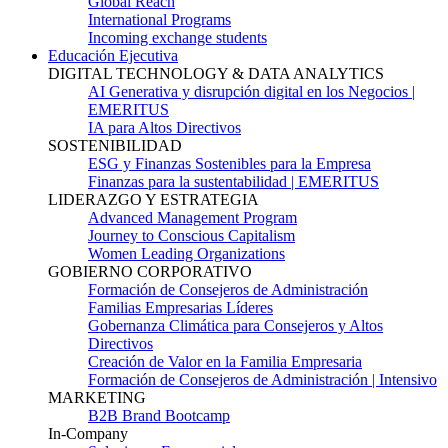
Global Reach
International Programs
Incoming exchange students
Educación Ejecutiva
DIGITAL TECHNOLOGY & DATA ANALYTICS
AI Generativa y disrupción digital en los Negocios |
EMERITUS
IA para Altos Directivos
SOSTENIBILIDAD
ESG y Finanzas Sostenibles para la Empresa
Finanzas para la sustentabilidad | EMERITUS
LIDERAZGO Y ESTRATEGIA
Advanced Management Program
Journey to Conscious Capitalism
Women Leading Organizations
GOBIERNO CORPORATIVO
Formación de Consejeros de Administración
Familias Empresarias Líderes
Gobernanza Climática para Consejeros y Altos
Directivos
Creación de Valor en la Familia Empresaria
Formación de Consejeros de Administración | Intensivo
MARKETING
B2B Brand Bootcamp
In-Company