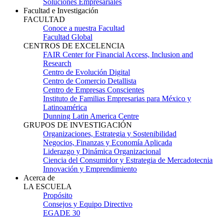
Soluciones Empresariales
Facultad e Investigación
FACULTAD
Conoce a nuestra Facultad
Facultad Global
CENTROS DE EXCELENCIA
FAIR Center for Financial Access, Inclusion and
Research
Centro de Evolución Digital
Centro de Comercio Detallista
Centro de Empresas Conscientes
Instituto de Familias Empresarias para México y
Latinoamérica
Dunning Latin America Centre
GRUPOS DE INVESTIGACIÓN
Organizaciones, Estrategia y Sostenibilidad
Negocios, Finanzas y Economía Aplicada
Liderazgo y Dinámica Organizacional
Ciencia del Consumidor y Estrategia de Mercadotecnia
Innovación y Emprendimiento
Acerca de
LA ESCUELA
Propósito
Consejos y Equipo Directivo
EGADE 30