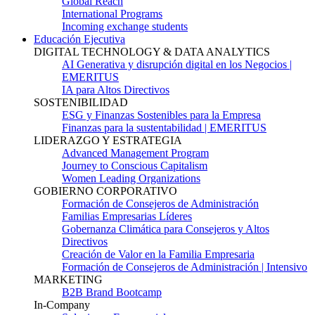
Global Reach
International Programs
Incoming exchange students
Educación Ejecutiva
DIGITAL TECHNOLOGY & DATA ANALYTICS
AI Generativa y disrupción digital en los Negocios |
EMERITUS
IA para Altos Directivos
SOSTENIBILIDAD
ESG y Finanzas Sostenibles para la Empresa
Finanzas para la sustentabilidad | EMERITUS
LIDERAZGO Y ESTRATEGIA
Advanced Management Program
Journey to Conscious Capitalism
Women Leading Organizations
GOBIERNO CORPORATIVO
Formación de Consejeros de Administración
Familias Empresarias Líderes
Gobernanza Climática para Consejeros y Altos
Directivos
Creación de Valor en la Familia Empresaria
Formación de Consejeros de Administración | Intensivo
MARKETING
B2B Brand Bootcamp
In-Company