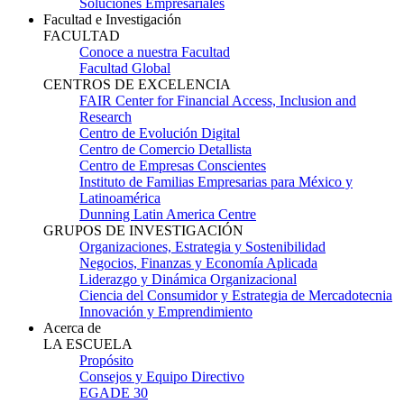
Soluciones Empresariales
Facultad e Investigación
FACULTAD
Conoce a nuestra Facultad
Facultad Global
CENTROS DE EXCELENCIA
FAIR Center for Financial Access, Inclusion and
Research
Centro de Evolución Digital
Centro de Comercio Detallista
Centro de Empresas Conscientes
Instituto de Familias Empresarias para México y
Latinoamérica
Dunning Latin America Centre
GRUPOS DE INVESTIGACIÓN
Organizaciones, Estrategia y Sostenibilidad
Negocios, Finanzas y Economía Aplicada
Liderazgo y Dinámica Organizacional
Ciencia del Consumidor y Estrategia de Mercadotecnia
Innovación y Emprendimiento
Acerca de
LA ESCUELA
Propósito
Consejos y Equipo Directivo
EGADE 30