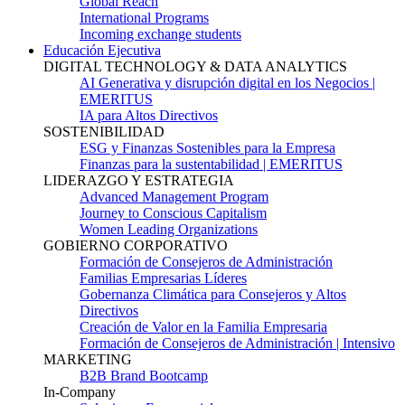
Global Reach
International Programs
Incoming exchange students
Educación Ejecutiva
DIGITAL TECHNOLOGY & DATA ANALYTICS
AI Generativa y disrupción digital en los Negocios |
EMERITUS
IA para Altos Directivos
SOSTENIBILIDAD
ESG y Finanzas Sostenibles para la Empresa
Finanzas para la sustentabilidad | EMERITUS
LIDERAZGO Y ESTRATEGIA
Advanced Management Program
Journey to Conscious Capitalism
Women Leading Organizations
GOBIERNO CORPORATIVO
Formación de Consejeros de Administración
Familias Empresarias Líderes
Gobernanza Climática para Consejeros y Altos
Directivos
Creación de Valor en la Familia Empresaria
Formación de Consejeros de Administración | Intensivo
MARKETING
B2B Brand Bootcamp
In-Company