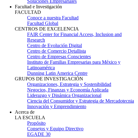
Soluciones Empresariales
Facultad e Investigación
FACULTAD
Conoce a nuestra Facultad
Facultad Global
CENTROS DE EXCELENCIA
FAIR Center for Financial Access, Inclusion and
Research
Centro de Evolución Digital
Centro de Comercio Detallista
Centro de Empresas Conscientes
Instituto de Familias Empresarias para México y
Latinoamérica
Dunning Latin America Centre
GRUPOS DE INVESTIGACIÓN
Organizaciones, Estrategia y Sostenibilidad
Negocios, Finanzas y Economía Aplicada
Liderazgo y Dinámica Organizacional
Ciencia del Consumidor y Estrategia de Mercadotecnia
Innovación y Emprendimiento
Acerca de
LA ESCUELA
Propósito
Consejos y Equipo Directivo
EGADE 30