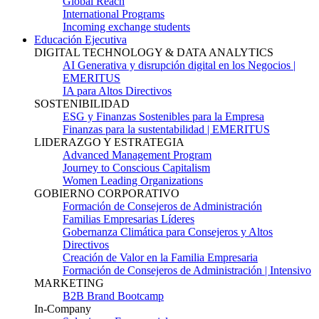
Global Reach
International Programs
Incoming exchange students
Educación Ejecutiva
DIGITAL TECHNOLOGY & DATA ANALYTICS
AI Generativa y disrupción digital en los Negocios |
EMERITUS
IA para Altos Directivos
SOSTENIBILIDAD
ESG y Finanzas Sostenibles para la Empresa
Finanzas para la sustentabilidad | EMERITUS
LIDERAZGO Y ESTRATEGIA
Advanced Management Program
Journey to Conscious Capitalism
Women Leading Organizations
GOBIERNO CORPORATIVO
Formación de Consejeros de Administración
Familias Empresarias Líderes
Gobernanza Climática para Consejeros y Altos
Directivos
Creación de Valor en la Familia Empresaria
Formación de Consejeros de Administración | Intensivo
MARKETING
B2B Brand Bootcamp
In-Company