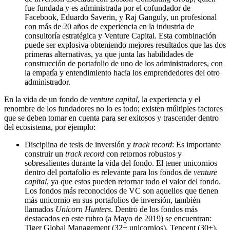
fue fundada y es administrada por el cofundador de
Facebook, Eduardo Saverin, y Raj Ganguly, un profesional
con más de 20 años de experiencia en la industria de
consultoría estratégica y Venture Capital. Esta combinación
puede ser explosiva obteniendo mejores resultados que las dos
primeras alternativas, ya que junta las habilidades de
construcción de portafolio de uno de los administradores, con
la empatía y entendimiento hacia los emprendedores del otro
administrador.
En la vida de un fondo de
venture capital
, la experiencia y el
renombre de los fundadores no lo es todo; existen múltiples factores
que se deben tomar en cuenta para ser exitosos y trascender dentro
del ecosistema, por ejemplo:
Disciplina de tesis de inversión y
track record
: Es importante
construir un
track record
con retornos robustos y
sobresalientes durante la vida del fondo. El tener unicornios
dentro del portafolio es relevante para los fondos de
venture
capital
, ya que estos pueden retornar todo el valor del fondo.
Los fondos más reconocidos de VC son aquellos que tienen
más unicornio en sus portafolios de inversión, también
llamados
Unicorn Hunters
. Dentro de los fondos más
destacados en este rubro (a Mayo de 2019) se encuentran:
Tiger Global Management (32+ unicornios), Tencent (30+),