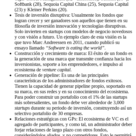
Softbank (28), Sequoia Capital China (25), Sequoia Capital
(23) y Kleiner Perkins (20).
Tesis de inversión disruptiva: Usualmente los fondos que
logran crecer y ser ganadores son aquellos que tienen en su
filosofía de inversión innovación y tecnologías disruptivas.
Solo invierten en startups con modelos de negocio novedosos
y con visión a futuro. Un ejemplo claro de esta visión es la
que tuvo Marc Andreessen en 2011, cuando publicó su
ensayo llamado
“Software is eating the world”
.
Construcción y crecimiento de marca: El éxito de un fondo es
la generación de una marca que transmite confianza hacia los
inversionistas, soporte a los emprendedores, e impulso al
ecosistema de
venture capital
.
Generación de pipeline: Es una de las principales
características de los administradores de fondos exitosos.
Tienen la capacidad de generar pipeline propio, soportado en
su marca, en sus redes y en su conocimiento del ecosistema.
Para poder construir un portafolio con el 1% de las startups
más sobresalientes, un fondo debe ver alrededor de 3,000
startups
durante su periodo de inversión, construyendo así un
selectivo portafolio de 30 empresas.
Relaciones estratégicas con GPs: El ecosistema de VC es el
agregado de participantes, y como tal, un administrador deber
forjar relaciones de largo plazo con otros fondos,
considerándolos aliados, y no competidores. Esto le permitirá