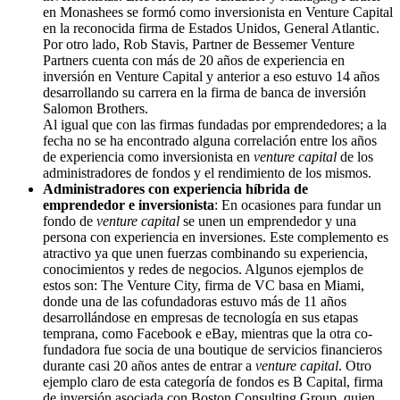
en Monashees se formó como inversionista en Venture Capital
en la reconocida firma de Estados Unidos, General Atlantic.
Por otro lado, Rob Stavis, Partner de Bessemer Venture
Partners cuenta con más de 20 años de experiencia en
inversión en Venture Capital y anterior a eso estuvo 14 años
desarrollando su carrera en la firma de banca de inversión
Salomon Brothers.
Al igual que con las firmas fundadas por emprendedores; a la
fecha no se ha encontrado alguna correlación entre los años
de experiencia como inversionista en
venture capital
de los
administradores de fondos y el rendimiento de los mismos.
Administradores con experiencia híbrida de
emprendedor e inversionista
: En ocasiones para fundar un
fondo de
venture capital
se unen un emprendedor y una
persona con experiencia en inversiones. Este complemento es
atractivo ya que unen fuerzas combinando su experiencia,
conocimientos y redes de negocios. Algunos ejemplos de
estos son: The Venture City, firma de VC basa en Miami,
donde una de las cofundadoras estuvo más de 11 años
desarrollándose en empresas de tecnología en sus etapas
temprana, como Facebook e eBay, mientras que la otra co-
fundadora fue socia de una boutique de servicios financieros
durante casi 20 años antes de entrar a
venture capital
. Otro
ejemplo claro de esta categoría de fondos es B Capital, firma
de inversión asociada con Boston Consulting Group, quien