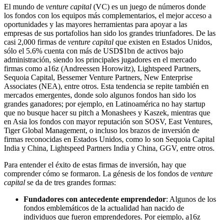
El mundo de
venture capital
(VC) es un juego de números donde
los fondos con los equipos más complementarios, el mejor acceso a
oportunidades y las mayores herramientas para apoyar a las
empresas de sus portafolios han sido los grandes triunfadores. De las
casi 2,000 firmas de
venture capital
que existen en Estados Unidos,
sólo el 5.6% cuenta con más de USD$1bn de activos bajo
administración, siendo los principales jugadores en el mercado
firmas como a16z (Andreessen Horowitz), Lightspeed Partners,
Sequoia Capital, Bessemer Venture Partners, New Enterprise
Associates (NEA), entre otros. Esta tendencia se repite también en
mercados emergentes, donde solo algunos fondos han sido los
grandes ganadores; por ejemplo, en Latinoamérica no hay startup
que no busque hacer su pitch a Monashees y Kaszek, mientras que
en Asia los fondos con mayor reputación son SOSV, East Ventures,
Tiger Global Management, o incluso los brazos de inversión de
firmas reconocidas en Estados Unidos, como lo son Sequoia Capital
India y China, Lightspeed Partners India y China, GGV, entre otros.
Para entender el éxito de estas firmas de inversión, hay que
comprender cómo se formaron. La génesis de los fondos de
venture
capital
se da de tres grandes formas:
Fundadores con antecedente emprendedor
: Algunos de los
fondos emblemáticos de la actualidad han nacido de
individuos que fueron emprendedores. Por ejemplo, a16z