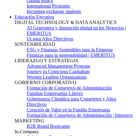
Global Reach
International Programs
Incoming exchange students
Educación Ejecutiva
DIGITAL TECHNOLOGY & DATA ANALYTICS
AI Generativa y disrupción digital en los Negocios |
EMERITUS
IA para Altos Directivos
SOSTENIBILIDAD
ESG y Finanzas Sostenibles para la Empresa
Finanzas para la sustentabilidad | EMERITUS
LIDERAZGO Y ESTRATEGIA
Advanced Management Program
Journey to Conscious Capitalism
Women Leading Organizations
GOBIERNO CORPORATIVO
Formación de Consejeros de Administración
Familias Empresarias Líderes
Gobernanza Climática para Consejeros y Altos
Directivos
Creación de Valor en la Familia Empresaria
Formación de Consejeros de Administración | Intensivo
MARKETING
B2B Brand Bootcamp
In-Company