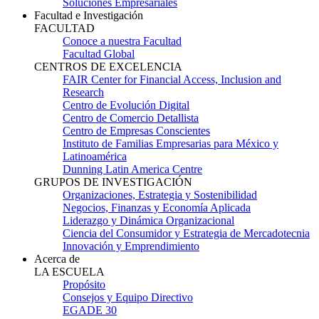
Soluciones Empresariales
Facultad e Investigación
FACULTAD
Conoce a nuestra Facultad
Facultad Global
CENTROS DE EXCELENCIA
FAIR Center for Financial Access, Inclusion and
Research
Centro de Evolución Digital
Centro de Comercio Detallista
Centro de Empresas Conscientes
Instituto de Familias Empresarias para México y
Latinoamérica
Dunning Latin America Centre
GRUPOS DE INVESTIGACIÓN
Organizaciones, Estrategia y Sostenibilidad
Negocios, Finanzas y Economía Aplicada
Liderazgo y Dinámica Organizacional
Ciencia del Consumidor y Estrategia de Mercadotecnia
Innovación y Emprendimiento
Acerca de
LA ESCUELA
Propósito
Consejos y Equipo Directivo
EGADE 30