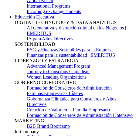
Global Reach
International Programs
Incoming exchange students
Educación Ejecutiva
DIGITAL TECHNOLOGY & DATA ANALYTICS
AI Generativa y disrupción digital en los Negocios |
EMERITUS
IA para Altos Directivos
SOSTENIBILIDAD
ESG y Finanzas Sostenibles para la Empresa
Finanzas para la sustentabilidad | EMERITUS
LIDERAZGO Y ESTRATEGIA
Advanced Management Program
Journey to Conscious Capitalism
Women Leading Organizations
GOBIERNO CORPORATIVO
Formación de Consejeros de Administración
Familias Empresarias Líderes
Gobernanza Climática para Consejeros y Altos
Directivos
Creación de Valor en la Familia Empresaria
Formación de Consejeros de Administración | Intensivo
MARKETING
B2B Brand Bootcamp
In-Company