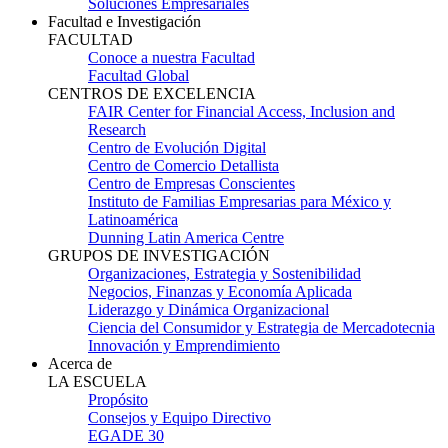
Soluciones Empresariales
Facultad e Investigación
FACULTAD
Conoce a nuestra Facultad
Facultad Global
CENTROS DE EXCELENCIA
FAIR Center for Financial Access, Inclusion and
Research
Centro de Evolución Digital
Centro de Comercio Detallista
Centro de Empresas Conscientes
Instituto de Familias Empresarias para México y
Latinoamérica
Dunning Latin America Centre
GRUPOS DE INVESTIGACIÓN
Organizaciones, Estrategia y Sostenibilidad
Negocios, Finanzas y Economía Aplicada
Liderazgo y Dinámica Organizacional
Ciencia del Consumidor y Estrategia de Mercadotecnia
Innovación y Emprendimiento
Acerca de
LA ESCUELA
Propósito
Consejos y Equipo Directivo
EGADE 30