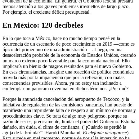
evolución de la economía. En general, el Gobierno federal prestará
menos atención a los graves problemas irresueltos de largo plazo.
Por ejemplo, el creciente déficit presupuestal.
En México: 120 decibeles
En lo que toca a México, hace no mucho tiempo pensé en la
ocurrencia de un escenario de poco crecimiento en 2019 —como es
típico del primer ano de una administración—. Luego, en una
desaceleración probable de la economía de Estados Unidos, creando
un marco externo poco favorable para la economía nacional. Ello
implicaría un bienio de magros resultados para el nuevo Gobierno.
En esas circunstancias, imaginé una reacción de política económica
movida más por la impaciencia que por la reflexión, con malas
consecuencias previsibles. Ahora, ya no estoy tan inclinado a
contemplar un panorama eventual en dichos términos. ¿Por qué?
Porque la anunciada cancelación del aeropuerto de Texcoco, y la
iniciativa de regulación de las comisiones bancarias, han puesto de
manifiesto una imprudente falta de respeto a un mínimo de normas y
procedimientos clave. Se trata de algo muy peligroso, porque su
razón de ser es, precisamente, limitar el poder del Gobierno. Esto ha
dañado, sin duda, el clima de confianza. ("¡Cuándo se perdió la
aguja de la brújula?". Haruki Murakami,
El elefante desaparece
).
Esto sucede en mal momento, porque de por sí la inversión no ha