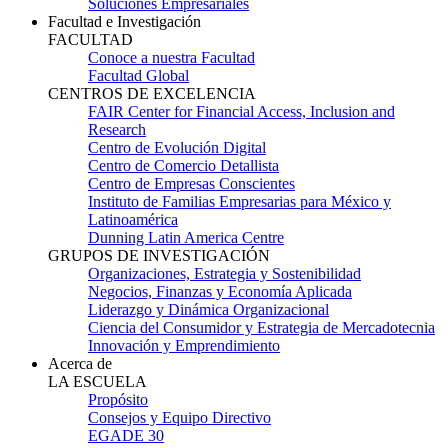
Soluciones Empresariales
Facultad e Investigación
FACULTAD
Conoce a nuestra Facultad
Facultad Global
CENTROS DE EXCELENCIA
FAIR Center for Financial Access, Inclusion and
Research
Centro de Evolución Digital
Centro de Comercio Detallista
Centro de Empresas Conscientes
Instituto de Familias Empresarias para México y
Latinoamérica
Dunning Latin America Centre
GRUPOS DE INVESTIGACIÓN
Organizaciones, Estrategia y Sostenibilidad
Negocios, Finanzas y Economía Aplicada
Liderazgo y Dinámica Organizacional
Ciencia del Consumidor y Estrategia de Mercadotecnia
Innovación y Emprendimiento
Acerca de
LA ESCUELA
Propósito
Consejos y Equipo Directivo
EGADE 30