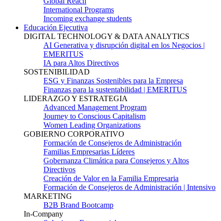
Global Reach
International Programs
Incoming exchange students
Educación Ejecutiva
DIGITAL TECHNOLOGY & DATA ANALYTICS
AI Generativa y disrupción digital en los Negocios |
EMERITUS
IA para Altos Directivos
SOSTENIBILIDAD
ESG y Finanzas Sostenibles para la Empresa
Finanzas para la sustentabilidad | EMERITUS
LIDERAZGO Y ESTRATEGIA
Advanced Management Program
Journey to Conscious Capitalism
Women Leading Organizations
GOBIERNO CORPORATIVO
Formación de Consejeros de Administración
Familias Empresarias Líderes
Gobernanza Climática para Consejeros y Altos
Directivos
Creación de Valor en la Familia Empresaria
Formación de Consejeros de Administración | Intensivo
MARKETING
B2B Brand Bootcamp
In-Company