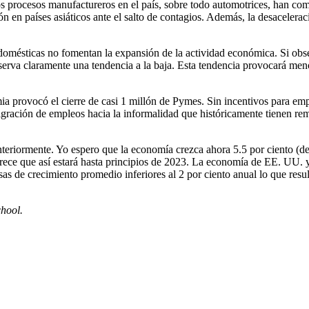
s procesos manufactureros en el país, sobre todo automotrices, han com
ón en países asiáticos ante el salto de contagios. Además, la desacele
domésticas no fomentan la expansión de la actividad económica. Si obse
bserva claramente una tendencia a la baja. Esta tendencia provocará me
ia provocó el cierre de casi 1 millón de Pymes. Sin incentivos para emp
gración de empleos hacia la informalidad que históricamente tienen re
riormente. Yo espero que la economía crezca ahora 5.5 por ciento (de 6
rece que así estará hasta principios de 2023. La economía de EE. UU. y
as de crecimiento promedio inferiores al 2 por ciento anual lo que resu
hool.