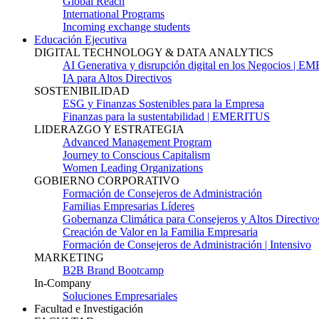
Global Reach
International Programs
Incoming exchange students
Educación Ejecutiva
DIGITAL TECHNOLOGY & DATA ANALYTICS
AI Generativa y disrupción digital en los Negocios | 
IA para Altos Directivos
SOSTENIBILIDAD
ESG y Finanzas Sostenibles para la Empresa
Finanzas para la sustentabilidad | EMERITUS
LIDERAZGO Y ESTRATEGIA
Advanced Management Program
Journey to Conscious Capitalism
Women Leading Organizations
GOBIERNO CORPORATIVO
Formación de Consejeros de Administración
Familias Empresarias Líderes
Gobernanza Climática para Consejeros y Altos Directivo
Creación de Valor en la Familia Empresaria
Formación de Consejeros de Administración | Intensivo
MARKETING
B2B Brand Bootcamp
In-Company
Soluciones Empresariales
Facultad e Investigación