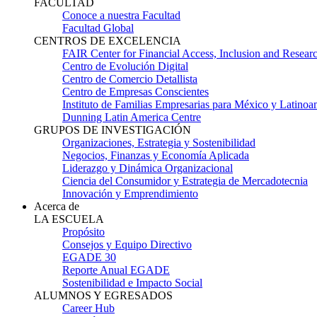
FACULTAD
Conoce a nuestra Facultad
Facultad Global
CENTROS DE EXCELENCIA
FAIR Center for Financial Access, Inclusion and Resear
Centro de Evolución Digital
Centro de Comercio Detallista
Centro de Empresas Conscientes
Instituto de Familias Empresarias para México y Latinoa
Dunning Latin America Centre
GRUPOS DE INVESTIGACIÓN
Organizaciones, Estrategia y Sostenibilidad
Negocios, Finanzas y Economía Aplicada
Liderazgo y Dinámica Organizacional
Ciencia del Consumidor y Estrategia de Mercadotecnia
Innovación y Emprendimiento
Acerca de
LA ESCUELA
Propósito
Consejos y Equipo Directivo
EGADE 30
Reporte Anual EGADE
Sostenibilidad e Impacto Social
ALUMNOS Y EGRESADOS
Career Hub