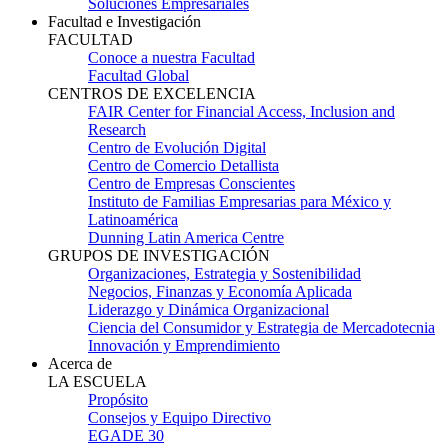
Soluciones Empresariales
Facultad e Investigación
FACULTAD
Conoce a nuestra Facultad
Facultad Global
CENTROS DE EXCELENCIA
FAIR Center for Financial Access, Inclusion and
Research
Centro de Evolución Digital
Centro de Comercio Detallista
Centro de Empresas Conscientes
Instituto de Familias Empresarias para México y
Latinoamérica
Dunning Latin America Centre
GRUPOS DE INVESTIGACIÓN
Organizaciones, Estrategia y Sostenibilidad
Negocios, Finanzas y Economía Aplicada
Liderazgo y Dinámica Organizacional
Ciencia del Consumidor y Estrategia de Mercadotecnia
Innovación y Emprendimiento
Acerca de
LA ESCUELA
Propósito
Consejos y Equipo Directivo
EGADE 30