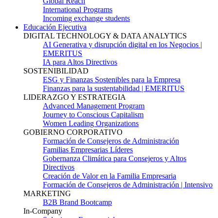
Global Reach
International Programs
Incoming exchange students
Educación Ejecutiva
DIGITAL TECHNOLOGY & DATA ANALYTICS
AI Generativa y disrupción digital en los Negocios |
EMERITUS
IA para Altos Directivos
SOSTENIBILIDAD
ESG y Finanzas Sostenibles para la Empresa
Finanzas para la sustentabilidad | EMERITUS
LIDERAZGO Y ESTRATEGIA
Advanced Management Program
Journey to Conscious Capitalism
Women Leading Organizations
GOBIERNO CORPORATIVO
Formación de Consejeros de Administración
Familias Empresarias Líderes
Gobernanza Climática para Consejeros y Altos
Directivos
Creación de Valor en la Familia Empresaria
Formación de Consejeros de Administración | Intensivo
MARKETING
B2B Brand Bootcamp
In-Company