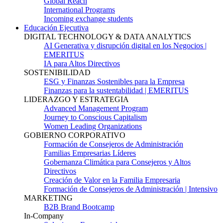
Global Reach
International Programs
Incoming exchange students
Educación Ejecutiva
DIGITAL TECHNOLOGY & DATA ANALYTICS
AI Generativa y disrupción digital en los Negocios |
EMERITUS
IA para Altos Directivos
SOSTENIBILIDAD
ESG y Finanzas Sostenibles para la Empresa
Finanzas para la sustentabilidad | EMERITUS
LIDERAZGO Y ESTRATEGIA
Advanced Management Program
Journey to Conscious Capitalism
Women Leading Organizations
GOBIERNO CORPORATIVO
Formación de Consejeros de Administración
Familias Empresarias Líderes
Gobernanza Climática para Consejeros y Altos
Directivos
Creación de Valor en la Familia Empresaria
Formación de Consejeros de Administración | Intensivo
MARKETING
B2B Brand Bootcamp
In-Company