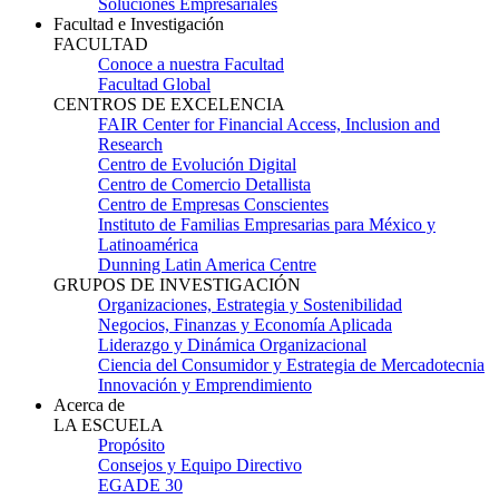
Soluciones Empresariales
Facultad e Investigación
FACULTAD
Conoce a nuestra Facultad
Facultad Global
CENTROS DE EXCELENCIA
FAIR Center for Financial Access, Inclusion and
Research
Centro de Evolución Digital
Centro de Comercio Detallista
Centro de Empresas Conscientes
Instituto de Familias Empresarias para México y
Latinoamérica
Dunning Latin America Centre
GRUPOS DE INVESTIGACIÓN
Organizaciones, Estrategia y Sostenibilidad
Negocios, Finanzas y Economía Aplicada
Liderazgo y Dinámica Organizacional
Ciencia del Consumidor y Estrategia de Mercadotecnia
Innovación y Emprendimiento
Acerca de
LA ESCUELA
Propósito
Consejos y Equipo Directivo
EGADE 30