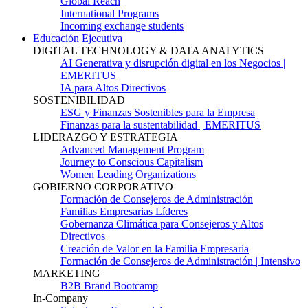
Global Reach
International Programs
Incoming exchange students
Educación Ejecutiva
DIGITAL TECHNOLOGY & DATA ANALYTICS
AI Generativa y disrupción digital en los Negocios |
EMERITUS
IA para Altos Directivos
SOSTENIBILIDAD
ESG y Finanzas Sostenibles para la Empresa
Finanzas para la sustentabilidad | EMERITUS
LIDERAZGO Y ESTRATEGIA
Advanced Management Program
Journey to Conscious Capitalism
Women Leading Organizations
GOBIERNO CORPORATIVO
Formación de Consejeros de Administración
Familias Empresarias Líderes
Gobernanza Climática para Consejeros y Altos
Directivos
Creación de Valor en la Familia Empresaria
Formación de Consejeros de Administración | Intensivo
MARKETING
B2B Brand Bootcamp
In-Company