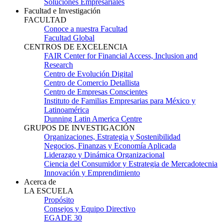
Soluciones Empresariales
Facultad e Investigación
FACULTAD
Conoce a nuestra Facultad
Facultad Global
CENTROS DE EXCELENCIA
FAIR Center for Financial Access, Inclusion and
Research
Centro de Evolución Digital
Centro de Comercio Detallista
Centro de Empresas Conscientes
Instituto de Familias Empresarias para México y
Latinoamérica
Dunning Latin America Centre
GRUPOS DE INVESTIGACIÓN
Organizaciones, Estrategia y Sostenibilidad
Negocios, Finanzas y Economía Aplicada
Liderazgo y Dinámica Organizacional
Ciencia del Consumidor y Estrategia de Mercadotecnia
Innovación y Emprendimiento
Acerca de
LA ESCUELA
Propósito
Consejos y Equipo Directivo
EGADE 30