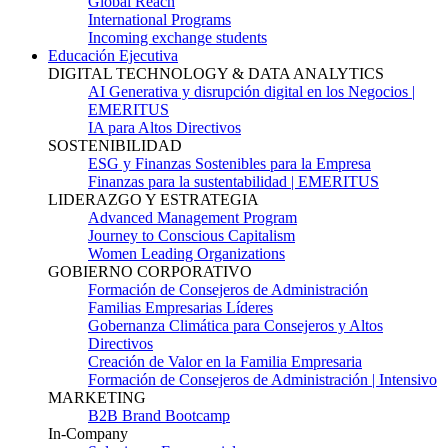
Global Reach
International Programs
Incoming exchange students
Educación Ejecutiva
DIGITAL TECHNOLOGY & DATA ANALYTICS
AI Generativa y disrupción digital en los Negocios |
EMERITUS
IA para Altos Directivos
SOSTENIBILIDAD
ESG y Finanzas Sostenibles para la Empresa
Finanzas para la sustentabilidad | EMERITUS
LIDERAZGO Y ESTRATEGIA
Advanced Management Program
Journey to Conscious Capitalism
Women Leading Organizations
GOBIERNO CORPORATIVO
Formación de Consejeros de Administración
Familias Empresarias Líderes
Gobernanza Climática para Consejeros y Altos
Directivos
Creación de Valor en la Familia Empresaria
Formación de Consejeros de Administración | Intensivo
MARKETING
B2B Brand Bootcamp
In-Company