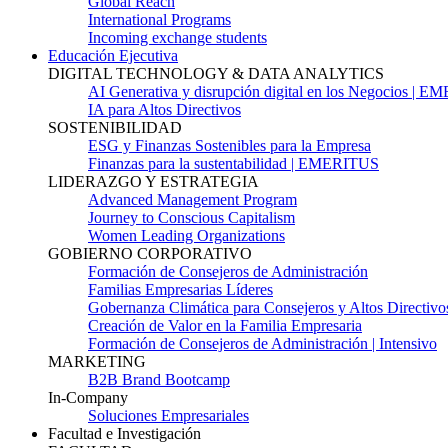
Global Reach
International Programs
Incoming exchange students
Educación Ejecutiva
DIGITAL TECHNOLOGY & DATA ANALYTICS
AI Generativa y disrupción digital en los Negocios | 
IA para Altos Directivos
SOSTENIBILIDAD
ESG y Finanzas Sostenibles para la Empresa
Finanzas para la sustentabilidad | EMERITUS
LIDERAZGO Y ESTRATEGIA
Advanced Management Program
Journey to Conscious Capitalism
Women Leading Organizations
GOBIERNO CORPORATIVO
Formación de Consejeros de Administración
Familias Empresarias Líderes
Gobernanza Climática para Consejeros y Altos Directivo
Creación de Valor en la Familia Empresaria
Formación de Consejeros de Administración | Intensivo
MARKETING
B2B Brand Bootcamp
In-Company
Soluciones Empresariales
Facultad e Investigación