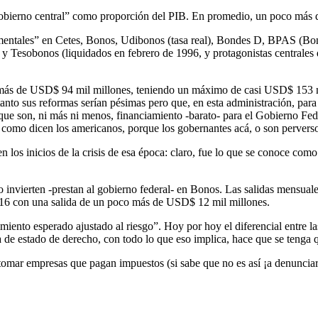
el gobierno central” como proporción del PIB. En promedio, un poco 
mentales” en Cetes, Bonos, Udibonos (tasa real), Bondes D, BPAS (B
y Tesobonos (liquidados en febrero de 1996, y protagonistas centrales 
o más de USD$ 94 mil millones, teniendo un máximo de casi USD$ 153 mi
anto sus reformas serían pésimas pero que, en esta administración, par
 que son, ni más ni menos, financiamiento -barato- para el Gobierno Fed
, como dicen los americanos, porque los gobernantes acá, o son pervers
los inicios de la crisis de esa época: claro, fue lo que se conoce com
 lo invierten -prestan al gobierno federal- en Bonos. Las salidas mensua
16 con una salida de un poco más de USD$ 12 mil millones.
iento esperado ajustado al riesgo”. Hoy por hoy el diferencial entre la
 de estado de derecho, con todo lo que eso implica, hace que se tenga 
 tomar empresas que pagan impuestos (si sabe que no es así ¡a denunciar