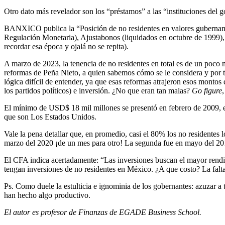
Otro dato más revelador son los “préstamos” a las “instituciones d
BANXICO publica la “Posición de no residentes en valores guberna
Regulación Monetaria), Ajustabonos (liquidados en octubre de 1999), 
recordar esa época y ojalá no se repita).
A marzo de 2023, la tenencia de no residentes en total es de un poc
reformas de Peña Nieto, a quien sabemos cómo se le considera y por t
lógica difícil de entender, ya que esas reformas atrajeron esos montos
los partidos políticos) e inversión. ¿No que eran tan malas?
Go figure
El mínimo de USD$ 18 mil millones se presentó en febrero de 2009, en 
que son Los Estados Unidos.
Vale la pena detallar que, en promedio, casi el 80% los no residentes
marzo del 2020 ¡de un mes para otro! La segunda fue en mayo del 20
El CFA indica acertadamente: “Las inversiones buscan el mayor rendim
tengan inversiones de no residentes en México. ¿A que costo? La falta
Ps. Como duele la estulticia e ignominia de los gobernantes: azuzar a
han hecho algo productivo.
El autor es profesor de Finanzas de EGADE Business School.