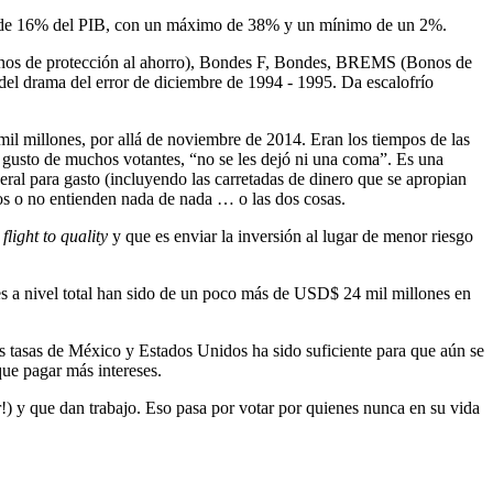
más de 16% del PIB, con un máximo de 38% y un mínimo de un 2%.
onos de protección al ahorro), Bondes F, Bondes, BREMS (Bonos de
del drama del error de diciembre de 1994 - 1995. Da escalofrío
l millones, por allá de noviembre de 2014. Eran los tiempos de las
a gusto de muchos votantes, “no se les dejó ni una coma”. Es una
eral para gasto (incluyendo las carretadas de dinero que se apropian
os o no entienden nada de nada … o las dos cosas.
o
flight to quality
y que es enviar la inversión al lugar de menor riesgo
les a nivel total han sido de un poco más de USD$ 24 mil millones en
s tasas de México y Estados Unidos ha sido suficiente para que aún se
que pagar más intereses.
!) y que dan trabajo. Eso pasa por votar por quienes nunca en su vida