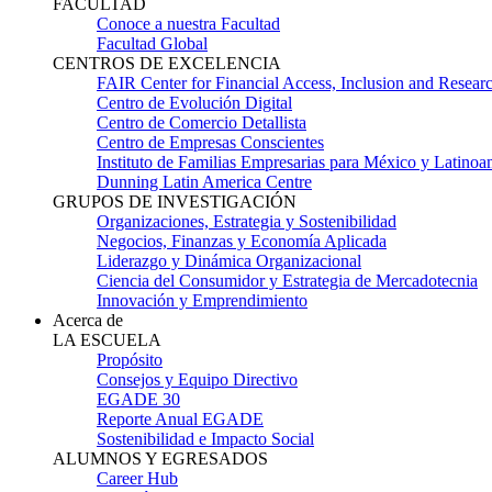
FACULTAD
Conoce a nuestra Facultad
Facultad Global
CENTROS DE EXCELENCIA
FAIR Center for Financial Access, Inclusion and Resear
Centro de Evolución Digital
Centro de Comercio Detallista
Centro de Empresas Conscientes
Instituto de Familias Empresarias para México y Latinoa
Dunning Latin America Centre
GRUPOS DE INVESTIGACIÓN
Organizaciones, Estrategia y Sostenibilidad
Negocios, Finanzas y Economía Aplicada
Liderazgo y Dinámica Organizacional
Ciencia del Consumidor y Estrategia de Mercadotecnia
Innovación y Emprendimiento
Acerca de
LA ESCUELA
Propósito
Consejos y Equipo Directivo
EGADE 30
Reporte Anual EGADE
Sostenibilidad e Impacto Social
ALUMNOS Y EGRESADOS
Career Hub