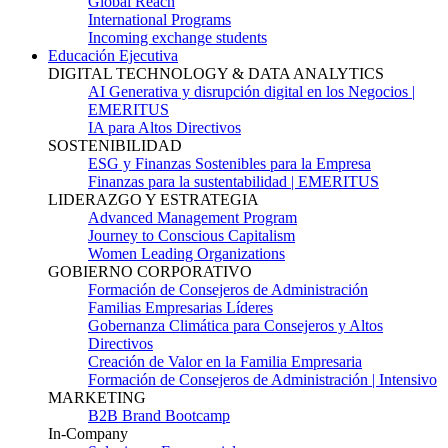
Global Reach
International Programs
Incoming exchange students
Educación Ejecutiva
DIGITAL TECHNOLOGY & DATA ANALYTICS
AI Generativa y disrupción digital en los Negocios |
EMERITUS
IA para Altos Directivos
SOSTENIBILIDAD
ESG y Finanzas Sostenibles para la Empresa
Finanzas para la sustentabilidad | EMERITUS
LIDERAZGO Y ESTRATEGIA
Advanced Management Program
Journey to Conscious Capitalism
Women Leading Organizations
GOBIERNO CORPORATIVO
Formación de Consejeros de Administración
Familias Empresarias Líderes
Gobernanza Climática para Consejeros y Altos
Directivos
Creación de Valor en la Familia Empresaria
Formación de Consejeros de Administración | Intensivo
MARKETING
B2B Brand Bootcamp
In-Company