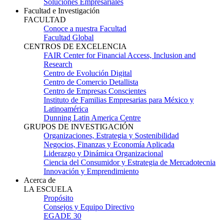
Soluciones Empresariales
Facultad e Investigación
FACULTAD
Conoce a nuestra Facultad
Facultad Global
CENTROS DE EXCELENCIA
FAIR Center for Financial Access, Inclusion and
Research
Centro de Evolución Digital
Centro de Comercio Detallista
Centro de Empresas Conscientes
Instituto de Familias Empresarias para México y
Latinoamérica
Dunning Latin America Centre
GRUPOS DE INVESTIGACIÓN
Organizaciones, Estrategia y Sostenibilidad
Negocios, Finanzas y Economía Aplicada
Liderazgo y Dinámica Organizacional
Ciencia del Consumidor y Estrategia de Mercadotecnia
Innovación y Emprendimiento
Acerca de
LA ESCUELA
Propósito
Consejos y Equipo Directivo
EGADE 30