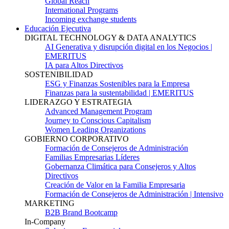
Global Reach
International Programs
Incoming exchange students
Educación Ejecutiva
DIGITAL TECHNOLOGY & DATA ANALYTICS
AI Generativa y disrupción digital en los Negocios |
EMERITUS
IA para Altos Directivos
SOSTENIBILIDAD
ESG y Finanzas Sostenibles para la Empresa
Finanzas para la sustentabilidad | EMERITUS
LIDERAZGO Y ESTRATEGIA
Advanced Management Program
Journey to Conscious Capitalism
Women Leading Organizations
GOBIERNO CORPORATIVO
Formación de Consejeros de Administración
Familias Empresarias Líderes
Gobernanza Climática para Consejeros y Altos
Directivos
Creación de Valor en la Familia Empresaria
Formación de Consejeros de Administración | Intensivo
MARKETING
B2B Brand Bootcamp
In-Company