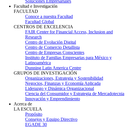
Soluciones Empresariales
Facultad e Investigación
FACULTAD
Conoce a nuestra Facultad
Facultad Global
CENTROS DE EXCELENCIA
FAIR Center for Financial Access, Inclusion and
Research
Centro de Evolución Digital
Centro de Comercio Detallista
Centro de Empresas Conscientes
Instituto de Familias Empresarias para México y
Latinoamérica
Dunning Latin America Centre
GRUPOS DE INVESTIGACIÓN
Organizaciones, Estrategia y Sostenibilidad
Negocios, Finanzas y Economía Aplicada
Liderazgo y Dinámica Organizacional
Ciencia del Consumidor y Estrategia de Mercadotecnia
Innovación y Emprendimiento
Acerca de
LA ESCUELA
Propósito
Consejos y Equipo Directivo
EGADE 30