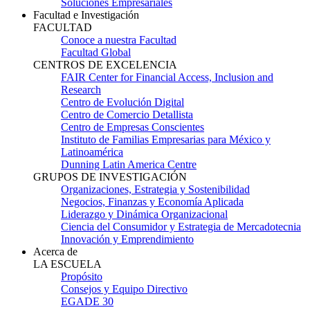
Soluciones Empresariales
Facultad e Investigación
FACULTAD
Conoce a nuestra Facultad
Facultad Global
CENTROS DE EXCELENCIA
FAIR Center for Financial Access, Inclusion and
Research
Centro de Evolución Digital
Centro de Comercio Detallista
Centro de Empresas Conscientes
Instituto de Familias Empresarias para México y
Latinoamérica
Dunning Latin America Centre
GRUPOS DE INVESTIGACIÓN
Organizaciones, Estrategia y Sostenibilidad
Negocios, Finanzas y Economía Aplicada
Liderazgo y Dinámica Organizacional
Ciencia del Consumidor y Estrategia de Mercadotecnia
Innovación y Emprendimiento
Acerca de
LA ESCUELA
Propósito
Consejos y Equipo Directivo
EGADE 30