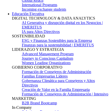
Global Reach
International Programs
Incoming exchange students
Educación Ejecutiva
DIGITAL TECHNOLOGY & DATA ANALYTICS
AI Generativa y disrupción digital en los Negocios |
EMERITUS
IA para Altos Directivos
SOSTENIBILIDAD
ESG y Finanzas Sostenibles para la Empresa
Finanzas para la sustentabilidad | EMERITUS
LIDERAZGO Y ESTRATEGIA
Advanced Management Program
Journey to Conscious Capitalism
Women Leading Organizations
GOBIERNO CORPORATIVO
Formación de Consejeros de Administración
Familias Empresarias Líderes
Gobernanza Climática para Consejeros y Altos
Directivos
Creación de Valor en la Familia Empresaria
Formación de Consejeros de Administración | Intensivo
MARKETING
B2B Brand Bootcamp
In-Company