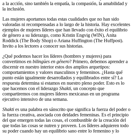
a la acción, sino también la empatía, la compasión, la amabilidad y
la inclusión.
Las mujeres aportamos todas estas cualidades que no han sido
valoradas ni recompensadas a lo largo de la historia. Hay excelentes
ejemplos de mujeres líderes que han llevado con éxito el equilibrio
de género a su liderazgo, como Kristin Engvig (WIN), Anita
Roddick (The Body Shop) o Ariana Huffington (The Huffpost).
Invito a los lectores a conocer sus historias.
¿Qué podemos hacer los líderes (hombres y mujeres) para
convertirnos en
bilingües en género
? Primero, debemos aprender a
discernir en nuestro interior estos dos amplios arquetipos:
comportamientos y valores masculinos y femeninos. ¿Hasta qué
punto están igualmente desarrollados y equilibrados entre sí? La
respuesta determina si estamos en nuestro pleno poder. Esto es lo
que hacemos con el liderazgo
Shakti
, un concepto que
compartiremos con mujeres líderes mexicanas en un programa
ejecutivo intensivo de una semana.
Shakti
es una palabra en sánscrito que significa la fuerza del poder o
la fuerza creativa, asociada con deidades femeninas. Es el principio
del que emergen todas las cosas, el combustible de la creación del
que todas las cosas se nutren y proveen. Los líderes adquieren todo
su poder cuando hay un equilibrio sano entre lo femenino y lo