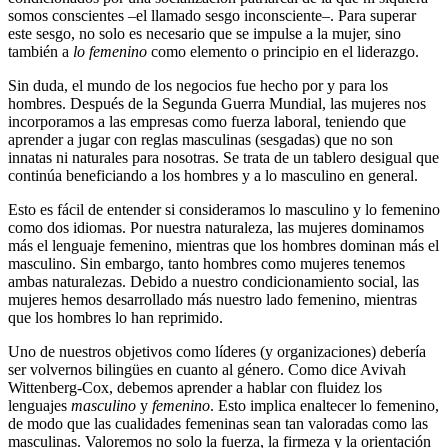
somos conscientes –el llamado sesgo inconsciente–. Para superar
este sesgo, no solo es necesario que se impulse a la mujer, sino
también a
lo femenino
como elemento o principio en el liderazgo.
Sin duda, el mundo de los negocios fue hecho por y para los
hombres. Después de la Segunda Guerra Mundial, las mujeres nos
incorporamos a las empresas como fuerza laboral, teniendo que
aprender a jugar con reglas masculinas (sesgadas) que no son
innatas ni naturales para nosotras. Se trata de un tablero desigual que
continúa beneficiando a los hombres y a lo masculino en general.
Esto es fácil de entender si consideramos lo masculino y lo femenino
como dos idiomas. Por nuestra naturaleza, las mujeres dominamos
más el lenguaje femenino, mientras que los hombres dominan más el
masculino. Sin embargo, tanto hombres como mujeres tenemos
ambas naturalezas. Debido a nuestro condicionamiento social, las
mujeres hemos desarrollado más nuestro lado femenino, mientras
que los hombres lo han reprimido.
Uno de nuestros objetivos como líderes (y organizaciones) debería
ser volvernos bilingües en cuanto al género. Como dice Avivah
Wittenberg-Cox, debemos aprender a hablar con fluidez los
lenguajes
masculino
y
femenino
. Esto implica enaltecer lo femenino,
de modo que las cualidades femeninas sean tan valoradas como las
masculinas. Valoremos no solo la fuerza, la firmeza y la orientación