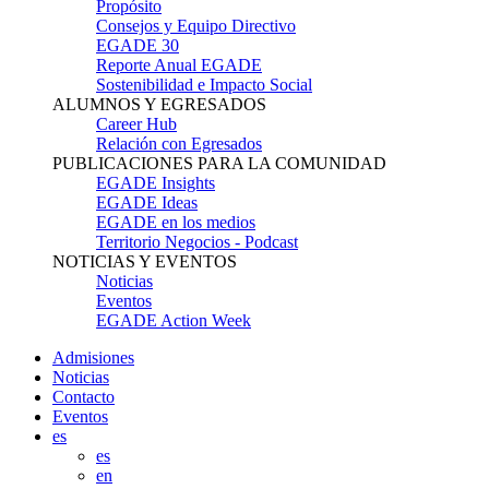
Propósito
Consejos y Equipo Directivo
EGADE 30
Reporte Anual EGADE
Sostenibilidad e Impacto Social
ALUMNOS Y EGRESADOS
Career Hub
Relación con Egresados
PUBLICACIONES PARA LA COMUNIDAD
EGADE Insights
EGADE Ideas
EGADE en los medios
Territorio Negocios - Podcast
NOTICIAS Y EVENTOS
Noticias
Eventos
EGADE Action Week
Admisiones
Noticias
Contacto
Eventos
es
es
en