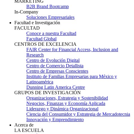
MARKETING
B2B Brand Bootcamp
In-Company
Soluciones Empresariales
Facultad e Investigación
FACULTAD
Conoce a nuestra Facultad
Facultad Global
CENTROS DE EXCELENCIA
FAIR Center for Financial Access, Inclusion and
Research
Centro de Evolución Digital
Centro de Comercio Detallista
Centro de Empresas Conscientes
Instituto de Familias Empresarias para México y
Latinoamérica
Dunning Latin America Centre
GRUPOS DE INVESTIGACIÓN
Organizaciones, Estrategia y Sostenibilidad
Negocios, Finanzas y Economía Aplicada
Liderazgo y Dinámica Organizacional
Ciencia del Consumidor y Estrategia de Mercadotecnia
Innovación y Emprendimiento
Acerca de
LA ESCUELA