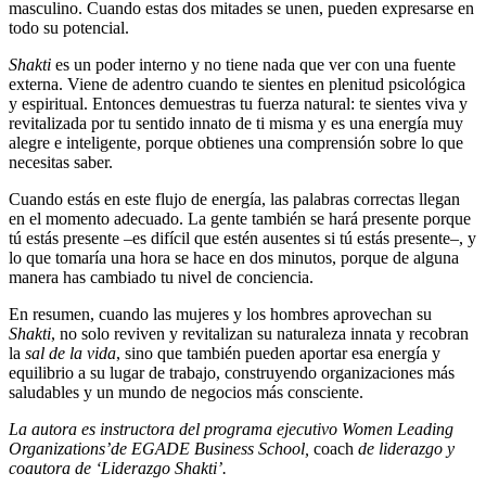
masculino. Cuando estas dos mitades se unen, pueden expresarse en
todo su potencial.
Shakti
es un poder interno y no tiene nada que ver con una fuente
externa. Viene de adentro cuando te sientes en plenitud psicológica
y espiritual. Entonces demuestras tu fuerza natural: te sientes viva y
revitalizada por tu sentido innato de ti misma y es una energía muy
alegre e inteligente, porque obtienes una comprensión sobre lo que
necesitas saber.
Cuando estás en este flujo de energía, las palabras correctas llegan
en el momento adecuado. La gente también se hará presente porque
tú estás presente –es difícil que estén ausentes si tú estás presente–, y
lo que tomaría una hora se hace en dos minutos, porque de alguna
manera has cambiado tu nivel de conciencia.
En resumen, cuando las mujeres y los hombres aprovechan su
Shakti
, no solo reviven y revitalizan su naturaleza innata y recobran
la
sal de la vida
, sino que también pueden aportar esa energía y
equilibrio a su lugar de trabajo, construyendo organizaciones más
saludables y un mundo de negocios más consciente.
La autora es instructora del programa ejecutivo Women Leading
Organizations’de EGADE Business School,
coach
de liderazgo y
coautora de ‘Liderazgo Shakti’.