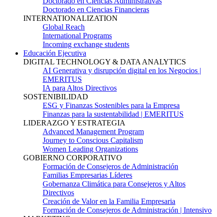
Doctorado en Ciencias Administrativas
Doctorado en Ciencias Financieras
INTERNATIONALIZATION
Global Reach
International Programs
Incoming exchange students
Educación Ejecutiva
DIGITAL TECHNOLOGY & DATA ANALYTICS
AI Generativa y disrupción digital en los Negocios |
EMERITUS
IA para Altos Directivos
SOSTENIBILIDAD
ESG y Finanzas Sostenibles para la Empresa
Finanzas para la sustentabilidad | EMERITUS
LIDERAZGO Y ESTRATEGIA
Advanced Management Program
Journey to Conscious Capitalism
Women Leading Organizations
GOBIERNO CORPORATIVO
Formación de Consejeros de Administración
Familias Empresarias Líderes
Gobernanza Climática para Consejeros y Altos
Directivos
Creación de Valor en la Familia Empresaria
Formación de Consejeros de Administración | Intensivo