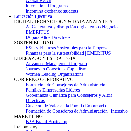
Global Reach
International Programs
Incoming exchange students
Educación Ejecutiva
DIGITAL TECHNOLOGY & DATA ANALYTICS
AI Generativa y disrupción digital en los Negocios |
EMERITUS
IA para Altos Directivos
SOSTENIBILIDAD
ESG y Finanzas Sostenibles para la Empresa
Finanzas para la sustentabilidad | EMERITUS
LIDERAZGO Y ESTRATEGIA
Advanced Management Program
Journey to Conscious Capitalism
Women Leading Organizations
GOBIERNO CORPORATIVO
Formación de Consejeros de Administración
Familias Empresarias Líderes
Gobernanza Climática para Consejeros y Altos
Directivos
Creación de Valor en la Familia Empresaria
Formación de Consejeros de Administración | Intensivo
MARKETING
B2B Brand Bootcamp
In-Company