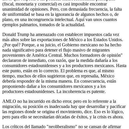
(fiscal, monetaria y comercial) es casi imposible encontrar
unanimidad de opiniones. Pero, con demasiada frecuencia, la falta
de uniformidad se basa en la ignorancia de algunos hechos o, de
plano, en una incongruencia intelectual. Aquí van unos cuantos
ejemplos palmarios, tomados de la actualidad.
Donald Trump ha amenazado con establecer impuestos cada vez
más altos sobre las exportaciones de México a los Estados Unidos.
¿Por qué? Porque, a su juicio, el Gobierno mexicano no ha hecho
nada significativo para detener el flujo masivo de migrantes
provenientes de América Central. Muchos formadores de opinión"
declararon de inmediato, con razón, que la medida dañaría a los
consumidores estadounidenses y a los productores mexicanos. Hasta
este punto, están en lo correcto. El problema es que, al mismo
tiempo, muchos de ellos sugirieron que, en represalia, México
debería responder de la misma manera. En consecuencia, están
proponiendo dañar a los consumidores mexicanos y a los
productores estadounidenses. La incoherencia es patente.
AMLO no ha incurrido en dicho error, pero en lo referente a la
migración, su posición es inadecuada hay que desarrollar y pacificar
las regiones donde se origina el movimiento, dice. Eso es lo lógico,
pero para ello se necesitarían décadas de éxitos, y la crisis es ahora.
Los críticos del llamado "neoliberalismo" no se cansan de afirmar