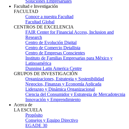
Soluciones Empresariales
Facultad e Investigación
FACULTAD
Conoce a nuestra Facultad
Facultad Global
CENTROS DE EXCELENCIA
FAIR Center for Financial Access, Inclusion and
Research
Centro de Evolución Digital
Centro de Comercio Detallista
Centro de Empresas Conscientes
Instituto de Familias Empresarias para México y
Latinoamérica
Dunning Latin America Centre
GRUPOS DE INVESTIGACIÓN
Organizaciones, Estrategia y Sostenibilidad
Negocios, Finanzas y Economía Aplicada
Liderazgo y Dinámica Organizacional
Ciencia del Consumidor y Estrategia de Mercadotecnia
Innovación y Emprendimiento
Acerca de
LA ESCUELA
Propósito
Consejos y Equipo Directivo
EGADE 30