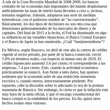
A raíz de la Gran Recesión Mundial de 2008-2009, los bancos
centrales de las economías más importantes del mundo desplomaron
artificialmente las tasas de interés hasta llevarlas a cero o, incluso,
tornarlas negativas. Además, adoptaron una serie de medidas
heterodoxas, con el pudoroso nombre de "no convencionales".
Básicamente, los dos tipos de decisiones no son otra cosa que
distorsiones gubernamentales de los mercados de dinero y de
capitales. Del final de 2015 a la fecha, el Fed ha disminuido en algo
su influencia en las variables financieras; el Banco Central Europeo
y el Banco de Japón la han mantenido. ¿Cuál "fundamentalismo”?
En México, según Banxico, en abril de este año la cartera de crédito
vigente al sector privado, por parte de la banca comercial, creció
5.8% en términos reales, con respecto al mismo mes de 2018. El
crédito hipotecario aumentó 5.6 por ciento; el correspondiente a las
empresas, 7.4 por ciento. Esto, cuando la actividad económica
prácticamente se estancó. Aun frente a tales datos, hay quienes
sostienen que la economía sufre de una restricción monetaria
excesiva o, cuando menos, innecesariamente prudente. Por
supuesto, cabe la discusión sobre lo adecuado (o no) de la postura
monetaria de Banxico. Sin embargo, lo cierto es que la inflación está
muy lejos de la meta oficial, y que el encargo constitucional del
banco central es la estabilidad de los precios. En fin, quizá otros
hechos avalan otras visiones.