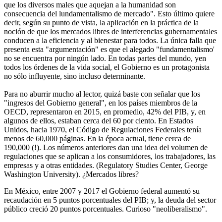
que los diversos males que aquejan a la humanidad son
consecuencia del lundamentalismo de mercado". Esto último quiere
decir, según su punto de vista, la aplicación en la práctica de la
noción de que los mercados libres de interferencias gubernamentales
conducen a la eficiencia y al bienestar para todos. La única falla que
presenta esta "argumentación" es que el alegado "fundamentalismo'
no se encuentra por ningún lado. En todas partes del mundo, yen
todos los órdenes de la vida social, el Gobierno es un protagonista
no sólo influyente, sino incluso determinante.
Para no aburrir mucho al lector, quizá baste con señalar que los
"ingresos del Gobierno general", en los países miembros de la
OECD, representaron en 2015, en promedio, 42% del PIB, y, en
algunos de ellos, estaban cerca del 60 por ciento. En Estados
Unidos, hacia 1970, el Código de Regulaciones Federales tenía
menos de 60,000 páginas. En la época actual, tiene cerca de
190,000 (!). Los números anteriores dan una idea del volumen de
regulaciones que se aplican a los consumidores, los trabajadores, las
empresas y a otras entidades. (Regulatory Studies Center, George
Washington University). ¿Mercados libres?
En México, entre 2007 y 2017 el Gobierno federal aumentó su
recaudación en 5 puntos porcentuales del PIB; y, la deuda del sector
público creció 20 puntos porcentuales. Curioso "neoliberalismo".