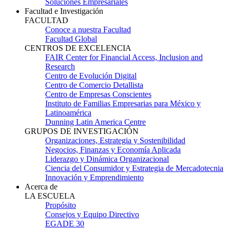
Soluciones Empresariales
Facultad e Investigación
FACULTAD
Conoce a nuestra Facultad
Facultad Global
CENTROS DE EXCELENCIA
FAIR Center for Financial Access, Inclusion and
Research
Centro de Evolución Digital
Centro de Comercio Detallista
Centro de Empresas Conscientes
Instituto de Familias Empresarias para México y
Latinoamérica
Dunning Latin America Centre
GRUPOS DE INVESTIGACIÓN
Organizaciones, Estrategia y Sostenibilidad
Negocios, Finanzas y Economía Aplicada
Liderazgo y Dinámica Organizacional
Ciencia del Consumidor y Estrategia de Mercadotecnia
Innovación y Emprendimiento
Acerca de
LA ESCUELA
Propósito
Consejos y Equipo Directivo
EGADE 30