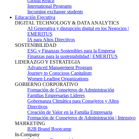
Global Reach
International Programs
Incoming exchange students
Educación Ejecutiva
DIGITAL TECHNOLOGY & DATA ANALYTICS
AI Generativa y disrupción digital en los Negocios |
EMERITUS
IA para Altos Directivos
SOSTENIBILIDAD
ESG y Finanzas Sostenibles para la Empresa
Finanzas para la sustentabilidad | EMERITUS
LIDERAZGO Y ESTRATEGIA
Advanced Management Program
Journey to Conscious Capitalism
Women Leading Organizations
GOBIERNO CORPORATIVO
Formación de Consejeros de Administración
Familias Empresarias Líderes
Gobernanza Climática para Consejeros y Altos
Directivos
Creación de Valor en la Familia Empresaria
Formación de Consejeros de Administración | Intensivo
MARKETING
B2B Brand Bootcamp
In-Company