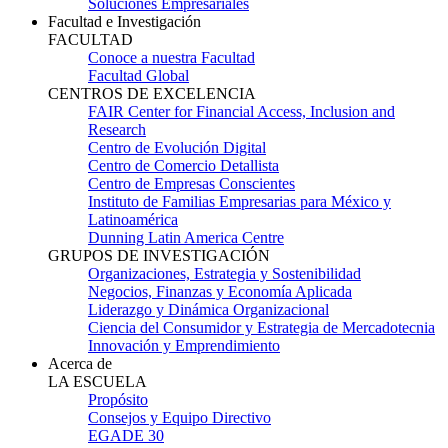
Soluciones Empresariales
Facultad e Investigación
FACULTAD
Conoce a nuestra Facultad
Facultad Global
CENTROS DE EXCELENCIA
FAIR Center for Financial Access, Inclusion and
Research
Centro de Evolución Digital
Centro de Comercio Detallista
Centro de Empresas Conscientes
Instituto de Familias Empresarias para México y
Latinoamérica
Dunning Latin America Centre
GRUPOS DE INVESTIGACIÓN
Organizaciones, Estrategia y Sostenibilidad
Negocios, Finanzas y Economía Aplicada
Liderazgo y Dinámica Organizacional
Ciencia del Consumidor y Estrategia de Mercadotecnia
Innovación y Emprendimiento
Acerca de
LA ESCUELA
Propósito
Consejos y Equipo Directivo
EGADE 30