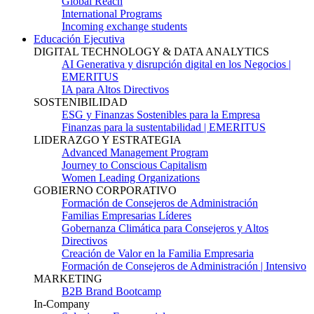
Global Reach
International Programs
Incoming exchange students
Educación Ejecutiva
DIGITAL TECHNOLOGY & DATA ANALYTICS
AI Generativa y disrupción digital en los Negocios |
EMERITUS
IA para Altos Directivos
SOSTENIBILIDAD
ESG y Finanzas Sostenibles para la Empresa
Finanzas para la sustentabilidad | EMERITUS
LIDERAZGO Y ESTRATEGIA
Advanced Management Program
Journey to Conscious Capitalism
Women Leading Organizations
GOBIERNO CORPORATIVO
Formación de Consejeros de Administración
Familias Empresarias Líderes
Gobernanza Climática para Consejeros y Altos
Directivos
Creación de Valor en la Familia Empresaria
Formación de Consejeros de Administración | Intensivo
MARKETING
B2B Brand Bootcamp
In-Company