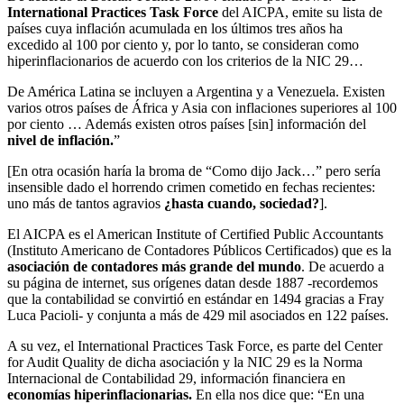
International Practices Task Force
del AICPA, emite su lista de
países cuya inflación acumulada en los últimos tres años ha
excedido al 100 por ciento y, por lo tanto, se consideran como
hiperinflacionarios de acuerdo con los criterios de la NIC 29…
De América Latina se incluyen a Argentina y a Venezuela. Existen
varios otros países de África y Asia con inflaciones superiores al 100
por ciento … Además existen otros países [sin] información del
nivel de inflación.
”
[En otra ocasión haría la broma de “Como dijo Jack…” pero sería
insensible dado el horrendo crimen cometido en fechas recientes:
uno más de tantos agravios
¿hasta cuando, sociedad?
].
El AICPA es el American Institute of Certified Public Accountants
(Instituto Americano de Contadores Públicos Certificados) que es la
asociación de contadores más grande del mundo
. De acuerdo a
su página de internet, sus orígenes datan desde 1887 -recordemos
que la contabilidad se convirtió en estándar en 1494 gracias a Fray
Luca Pacioli- y conjunta a más de 429 mil asociados en 122 países.
A su vez, el International Practices Task Force, es parte del Center
for Audit Quality de dicha asociación y la NIC 29 es la Norma
Internacional de Contabilidad 29, información financiera en
economías hiperinflacionarias.
En ella nos dice que: “En una