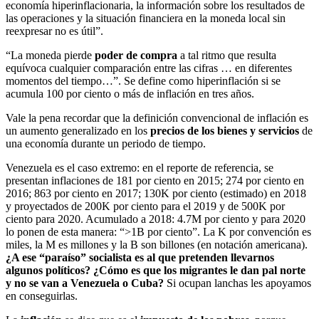
economía hiperinflacionaria, la información sobre los resultados de
las operaciones y la situación financiera en la moneda local sin
reexpresar no es útil”.
“La moneda pierde
poder de compra
a tal ritmo que resulta
equívoca cualquier comparación entre las cifras … en diferentes
momentos del tiempo…”. Se define como hiperinflación si se
acumula 100 por ciento o más de inflación en tres años.
Vale la pena recordar que la definición convencional de inflación es
un aumento generalizado en los
precios de los bienes y servicios
de
una economía durante un periodo de tiempo.
Venezuela es el caso extremo: en el reporte de referencia, se
presentan inflaciones de 181 por ciento en 2015; 274 por ciento en
2016; 863 por ciento en 2017; 130K por ciento (estimado) en 2018
y proyectados de 200K por ciento para el 2019 y de 500K por
ciento para 2020. Acumulado a 2018: 4.7M por ciento y para 2020
lo ponen de esta manera: “>1B por ciento”. La K por convención es
miles, la M es millones y la B son billones (en notación americana).
¿A ese “paraíso” socialista es al que pretenden llevarnos
algunos políticos? ¿Cómo es que los migrantes le dan pal norte
y no se van a Venezuela o Cuba?
Si ocupan lanchas les apoyamos
en conseguirlas.