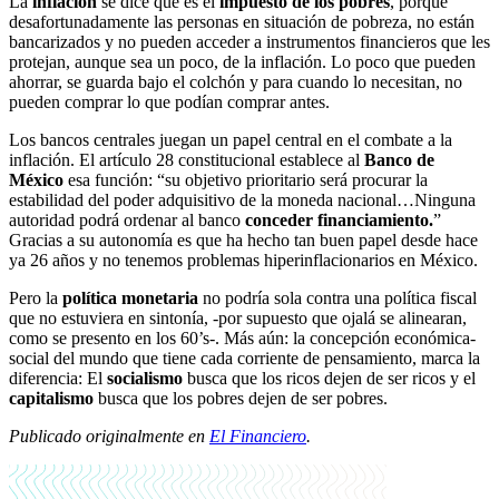
La
inflación
se dice que es el
impuesto de los pobres
, porque
desafortunadamente las personas en situación de pobreza, no están
bancarizados y no pueden acceder a instrumentos financieros que les
protejan, aunque sea un poco, de la inflación. Lo poco que pueden
ahorrar, se guarda bajo el colchón y para cuando lo necesitan, no
pueden comprar lo que podían comprar antes.
Los bancos centrales juegan un papel central en el combate a la
inflación. El artículo 28 constitucional establece al
Banco de
México
esa función: “su objetivo prioritario será procurar la
estabilidad del poder adquisitivo de la moneda nacional…Ninguna
autoridad podrá ordenar al banco
conceder financiamiento.
”
Gracias a su autonomía es que ha hecho tan buen papel desde hace
ya 26 años y no tenemos problemas hiperinflacionarios en México.
Pero la
política monetaria
no podría sola contra una política fiscal
que no estuviera en sintonía, -por supuesto que ojalá se alinearan,
como se presento en los 60’s-. Más aún: la concepción económica-
social del mundo que tiene cada corriente de pensamiento, marca la
diferencia: El
socialismo
busca que los ricos dejen de ser ricos y el
capitalismo
busca que los pobres dejen de ser pobres.
Publicado originalmente en
El Financiero
.