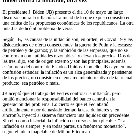
Biden contra la inflación, otra vez
El presidente J. Biden (JB) presentó el día 10 de mayo un largo
discurso contra la inflación. La mitad de lo que expuso consistió en
una crítica de las propuestas económicas de los republicanos. La otra
mitad la dedicó al problema de veras.
Según JB, las causas de la inflación son, en orden, el Covid-19 y las
dislocaciones de oferta consecuentes; la guerra de Putin y la escasez
de petróleo y de granos; y, la ambición de las empresas, que no se
conforman con "utilidades razonables" y elevan los precios. Dos de
las tres, dijo, son de origen externo y son las principales, además,
están fuera del control de Estados Unidos. Con ello, JB cayó en una
confusión estándar: la inflación es un alza generalizada y persistente
de los precios, no consiste en el encarecimiento relativo de tal o cual
producto, sea petróleo o maíz.
JB aceptó que el trabajo del Fed es controlar la inflación, pero
omitió mencionar la responsabilidad del banco central en la
generación del problema. Lo cierto es que el Fed abatió
artificialmente y por demasiado tiempo la tasa de interés y, en
sincronía, inyectó al sistema financiero una liquidez sin precedente.
Sin ello como historial, la inflación en curso es inexplicable. "La
inflación es siempre, y en todas partes, un fenómeno monetario",
según el juicio inapelable de Milton Friedman.