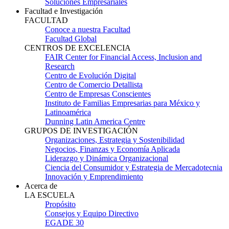
Soluciones Empresariales
Facultad e Investigación
FACULTAD
Conoce a nuestra Facultad
Facultad Global
CENTROS DE EXCELENCIA
FAIR Center for Financial Access, Inclusion and
Research
Centro de Evolución Digital
Centro de Comercio Detallista
Centro de Empresas Conscientes
Instituto de Familias Empresarias para México y
Latinoamérica
Dunning Latin America Centre
GRUPOS DE INVESTIGACIÓN
Organizaciones, Estrategia y Sostenibilidad
Negocios, Finanzas y Economía Aplicada
Liderazgo y Dinámica Organizacional
Ciencia del Consumidor y Estrategia de Mercadotecnia
Innovación y Emprendimiento
Acerca de
LA ESCUELA
Propósito
Consejos y Equipo Directivo
EGADE 30