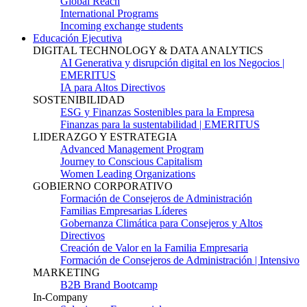
Global Reach
International Programs
Incoming exchange students
Educación Ejecutiva
DIGITAL TECHNOLOGY & DATA ANALYTICS
AI Generativa y disrupción digital en los Negocios |
EMERITUS
IA para Altos Directivos
SOSTENIBILIDAD
ESG y Finanzas Sostenibles para la Empresa
Finanzas para la sustentabilidad | EMERITUS
LIDERAZGO Y ESTRATEGIA
Advanced Management Program
Journey to Conscious Capitalism
Women Leading Organizations
GOBIERNO CORPORATIVO
Formación de Consejeros de Administración
Familias Empresarias Líderes
Gobernanza Climática para Consejeros y Altos
Directivos
Creación de Valor en la Familia Empresaria
Formación de Consejeros de Administración | Intensivo
MARKETING
B2B Brand Bootcamp
In-Company