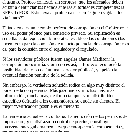
al asunto, Profeco contestó, sin sorpresa, que los afectados deben
acudir a denunciar los hechos ante las autoridades competentes: la
SFP y la FGR. Esto lleva al problema clásico: “Quién vigila a los
vigilantes?”.
El incidente es un ejemplo perfecto de corrupción en el Gobierno: el
uso del poder público para beneficio privado. Su explicación es
sencilla: cada regulación burocrática establece las condiciones (los
incentivos) para la comisión de un acto potencial de corrupción; esto
es, para la colusión entre el regulador y el regulado.
Si los servidores públicos fueran ángeles (James Madison) la
corrupción no ocurriría. Como no es así, la Profeco reconoció la
posibilidad del caso de "un mal servidor público", y apeló a la
eventual función punitiva de la policía.
Sin embargo, la verdadera solución radica en algo muy distinto: el
poder de la competencia. Más gasolineras, muchas más; más
información, mucha más, de forma tal que, si un distribuidor
específico defrauda a los compradores, se quede sin clientes. El
mejor “verificador” posible es el mercado.
La tendencia actual es la contraria. La reducción de los permisos de
importación, y el disfrazado control de precios, constituyen
intervenciones gubernamentales que entorpecen la competencia y, a