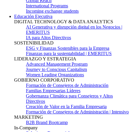
Global Reach
International Programs
Incoming exchange students
Educación Ejecutiva
DIGITAL TECHNOLOGY & DATA ANALYTICS
AI Generativa y disrupción digital en los Negocios |
EMERITUS
IA para Altos Directivos
SOSTENIBILIDAD
ESG y Finanzas Sostenibles para la Empresa
Finanzas para la sustentabilidad | EMERITUS
LIDERAZGO Y ESTRATEGIA
Advanced Management Program
Journey to Conscious Capitalism
Women Leading Organizations
GOBIERNO CORPORATIVO
Formación de Consejeros de Administración
Familias Empresarias Líderes
Gobernanza Climática para Consejeros y Altos
Directivos
Creación de Valor en la Familia Empresaria
Formación de Consejeros de Administración | Intensivo
MARKETING
B2B Brand Bootcamp
In-Company