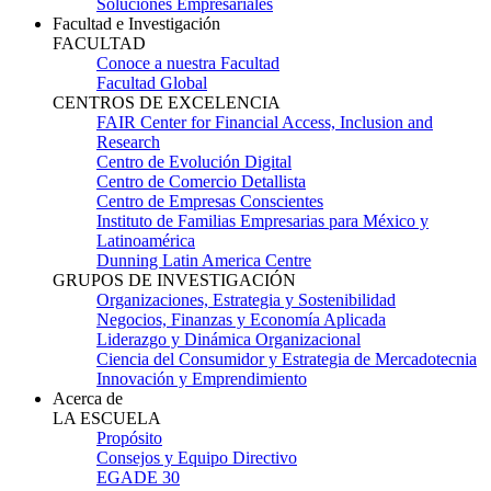
Soluciones Empresariales
Facultad e Investigación
FACULTAD
Conoce a nuestra Facultad
Facultad Global
CENTROS DE EXCELENCIA
FAIR Center for Financial Access, Inclusion and
Research
Centro de Evolución Digital
Centro de Comercio Detallista
Centro de Empresas Conscientes
Instituto de Familias Empresarias para México y
Latinoamérica
Dunning Latin America Centre
GRUPOS DE INVESTIGACIÓN
Organizaciones, Estrategia y Sostenibilidad
Negocios, Finanzas y Economía Aplicada
Liderazgo y Dinámica Organizacional
Ciencia del Consumidor y Estrategia de Mercadotecnia
Innovación y Emprendimiento
Acerca de
LA ESCUELA
Propósito
Consejos y Equipo Directivo
EGADE 30