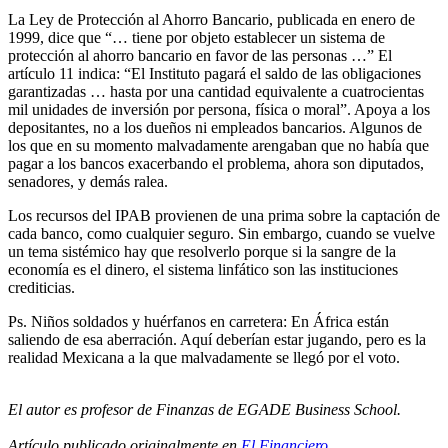
La Ley de Protección al Ahorro Bancario, publicada en enero de
1999, dice que “… tiene por objeto establecer un sistema de
protección al ahorro bancario en favor de las personas …” El
artículo 11 indica: “El Instituto pagará el saldo de las obligaciones
garantizadas … hasta por una cantidad equivalente a cuatrocientas
mil unidades de inversión por persona, física o moral”. Apoya a los
depositantes, no a los dueños ni empleados bancarios. Algunos de
los que en su momento malvadamente arengaban que no había que
pagar a los bancos exacerbando el problema, ahora son diputados,
senadores, y demás ralea.
Los recursos del IPAB provienen de una prima sobre la captación de
cada banco, como cualquier seguro. Sin embargo, cuando se vuelve
un tema sistémico hay que resolverlo porque si la sangre de la
economía es el dinero, el sistema linfático son las instituciones
crediticias.
Ps. Niños soldados y huérfanos en carretera: En África están
saliendo de esa aberración. Aquí deberían estar jugando, pero es la
realidad Mexicana a la que malvadamente se llegó por el voto.
El autor es profesor de Finanzas de EGADE Business School.
Artículo publicado originalmente en
El Financiero.