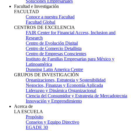
Soluciones Empresariales
Facultad e Investigación
FACULTAD
Conoce a nuestra Facultad
Facultad Global
CENTROS DE EXCELENCIA
FAIR Center for Financial Access, Inclusion and
Research
Centro de Evolución Digital
Centro de Comercio Detallista
Centro de Empresas Conscientes
Instituto de Familias Empresarias para México y
Latinoamérica
Dunning Latin America Centre
GRUPOS DE INVESTIGACIÓN
Organizaciones, Estrategia y Sostenibilidad
Negocios, Finanzas y Economía Aplicada
Liderazgo y Dinámica Organizacional
Ciencia del Consumidor y Estrategia de Mercadotecnia
Innovación y Emprendimiento
Acerca de
LA ESCUELA
Propósito
Consejos y Equipo Directivo
EGADE 30