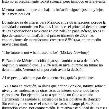
Esto no es precisamente rocket science, pero tampoco es irrelevante.
Mientras tanto, aunque a la baja, la inflación sigue lejos, muy lejos,
de la meta del Fed.
Lo anterior es de interés para México, entre otras razones, porque la
actividad económica en Estados Unidos es el principal determinante
de las exportaciones mexicanas a ese país (de paso, nótese, no es el
tipo de cambio nominal). En el primer trimestre de 2023, las
exportaciones de manufacturas crecieron 8.5% (a/a, en promedio
móvil trimestral).
"The future is not what it used to be" (Mickey Newbury)
El Banco de México decidió dejar sin cambio su tasa de interés
objetivo, y anunció que 11.25% será su nivel durante un futuro no
determinado. Veremos si el porvenir avala la decisión.
Al respecto, caben un par de comentarios, quizás pertinentes:
1.- La tasa en cuestión, la única que define Banxico, influye sobre el
nivel y las tendencias de otras tasas de interés, sobre todo las de
corto plazo. Por ejemplo, la tasa que rinde un Cete a un año
ciertamente ha seguido el ascenso de la tasa objetivo de Banxico.
Sin embargo, ese no es el caso de las tasas de largo plazo. En la
ilustración véase, por comparación, la relativa estabilidad de las tasas