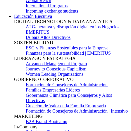
Global Reach
International Programs
Incoming exchange students
Educación Ejecutiva
DIGITAL TECHNOLOGY & DATA ANALYTICS
AI Generativa y disrupción digital en los Negocios |
EMERITUS
IA para Altos Directivos
SOSTENIBILIDAD
ESG y Finanzas Sostenibles para la Empresa
Finanzas para la sustentabilidad | EMERITUS
LIDERAZGO Y ESTRATEGIA
Advanced Management Program
Journey to Conscious Capitalism
Women Leading Organizations
GOBIERNO CORPORATIVO
Formación de Consejeros de Administración
Familias Empresarias Líderes
Gobernanza Climática para Consejeros y Altos
Directivos
Creación de Valor en la Familia Empresaria
Formación de Consejeros de Administración | Intensivo
MARKETING
B2B Brand Bootcamp
In-Company