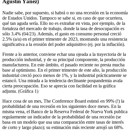
Agustín Yáñez)
Nadie sabe, por supuesto, si habrá o no una recesión en la economía
de Estados Unidos. Tampoco se sabe si, en caso de que ocurriera,
qué tan aguda sería. Ello no es extrañar en vista, por ejemplo, de la
fortaleza del mercado de trabajo, donde la tasa de desocupación es
sólo 3.4% (04/23). Además, el gasto en consumo personal creció
2.5% (a/a) en el primer trimestre de 2023, mostrando una resistencia
significativa a la erosión del poder adquisitivo (ej. por la inflación).
Frente a lo anterior, conviene echar una ojeada a la trayectoria de la
producción industrial, y de su principal componente, la producción
manufacturera. En este ámbito, el pasado reciente no presta mucha
base al optimismo. En el primer trimestre de este año, la producción
industrial creció poco menos de 1%, y la industrial prácticamente se
estancó. Una mirada a la tendencia declinante pospandemia avala
cierta preocupación. Eso se aprecia con facilidad en la gráfica
adjunta. (Gráfica 1)
Hace cosa de un mes, The Conference Board estimó en 99% (!) la
probabilidad de una recesión en los siguientes doce meses. En la
misma vena, el Banco de la Reserva Federal de Nueva York publica
regularmente un indicador de la probabilidad de una recesión (se
basa en un modelo que usa una comparación entre tasas de interés
de corto y largo plazo); su estimación más reciente arrojó un 68%.