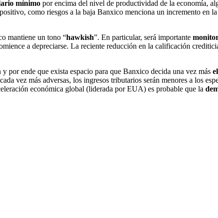
lario mínimo
por encima del nivel de productividad de la economía, al
 positivo, como riesgos a la baja Banxico menciona un incremento en 
xico mantiene un tono “
hawkish
”. En particular, será importante
monitor
mience a depreciarse. La reciente reducción en la calificación creditic
en y por ende que exista espacio para que Banxico decida una vez más
e
ada vez más adversas, los ingresos tributarios serán menores a los espe
celeración económica global (liderada por EUA) es probable que la
dem