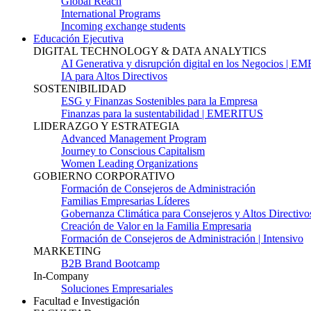
Global Reach
International Programs
Incoming exchange students
Educación Ejecutiva
DIGITAL TECHNOLOGY & DATA ANALYTICS
AI Generativa y disrupción digital en los Negocios | 
IA para Altos Directivos
SOSTENIBILIDAD
ESG y Finanzas Sostenibles para la Empresa
Finanzas para la sustentabilidad | EMERITUS
LIDERAZGO Y ESTRATEGIA
Advanced Management Program
Journey to Conscious Capitalism
Women Leading Organizations
GOBIERNO CORPORATIVO
Formación de Consejeros de Administración
Familias Empresarias Líderes
Gobernanza Climática para Consejeros y Altos Directivo
Creación de Valor en la Familia Empresaria
Formación de Consejeros de Administración | Intensivo
MARKETING
B2B Brand Bootcamp
In-Company
Soluciones Empresariales
Facultad e Investigación