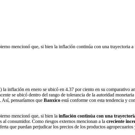
erno mencionó que, si bien la inflación continúa con una trayectoria a l
I
) la inflación en enero se ubicó en 4.37 por ciento en su comparativo 
cente se ubicó dentro del rango de tolerancia de la autoridad monetaria e
o). Así, pensaríamos que
Banxico
está conforme con esta tendencia y con 
bierno mencionó que, si bien la
inflación continúa con una trayectoria
ios al consumidor. Como riesgos externos mencionan a la
creciente inc
rta que puedan perjudicar los precios de los productos agropecuarios 