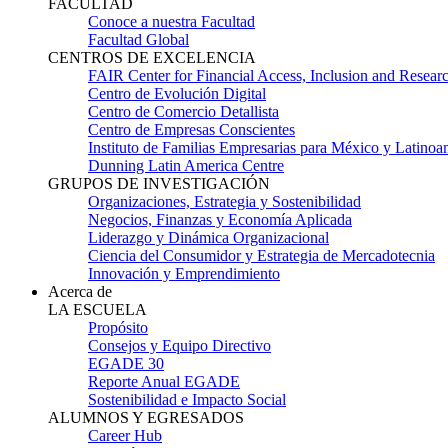
FACULTAD
Conoce a nuestra Facultad
Facultad Global
CENTROS DE EXCELENCIA
FAIR Center for Financial Access, Inclusion and Resear
Centro de Evolución Digital
Centro de Comercio Detallista
Centro de Empresas Conscientes
Instituto de Familias Empresarias para México y Latinoa
Dunning Latin America Centre
GRUPOS DE INVESTIGACIÓN
Organizaciones, Estrategia y Sostenibilidad
Negocios, Finanzas y Economía Aplicada
Liderazgo y Dinámica Organizacional
Ciencia del Consumidor y Estrategia de Mercadotecnia
Innovación y Emprendimiento
Acerca de
LA ESCUELA
Propósito
Consejos y Equipo Directivo
EGADE 30
Reporte Anual EGADE
Sostenibilidad e Impacto Social
ALUMNOS Y EGRESADOS
Career Hub