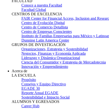
FACULTAD
Conoce a nuestra Facultad
Facultad Global
CENTROS DE EXCELENCIA
FAIR Center for Financial Access, Inclusion and Resear
Centro de Evolución Digital
Centro de Comercio Detallista
Centro de Empresas Conscientes
Instituto de Familias Empresarias para México y Latinoa
Dunning Latin America Centre
GRUPOS DE INVESTIGACIÓN
Organizaciones, Estrategia y Sostenibilidad
Negocios, Finanzas y Economía Aplicada
Liderazgo y Dinámica Organizacional
Ciencia del Consumidor y Estrategia de Mercadotecnia
Innovación y Emprendimiento
Acerca de
LA ESCUELA
Propósito
Consejos y Equipo Directivo
EGADE 30
Reporte Anual EGADE
Sostenibilidad e Impacto Social
ALUMNOS Y EGRESADOS
Career Hub