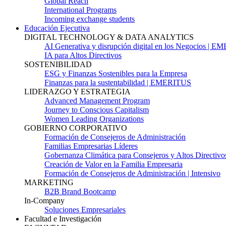
Global Reach
International Programs
Incoming exchange students
Educación Ejecutiva
DIGITAL TECHNOLOGY & DATA ANALYTICS
AI Generativa y disrupción digital en los Negocios | 
IA para Altos Directivos
SOSTENIBILIDAD
ESG y Finanzas Sostenibles para la Empresa
Finanzas para la sustentabilidad | EMERITUS
LIDERAZGO Y ESTRATEGIA
Advanced Management Program
Journey to Conscious Capitalism
Women Leading Organizations
GOBIERNO CORPORATIVO
Formación de Consejeros de Administración
Familias Empresarias Líderes
Gobernanza Climática para Consejeros y Altos Directivo
Creación de Valor en la Familia Empresaria
Formación de Consejeros de Administración | Intensivo
MARKETING
B2B Brand Bootcamp
In-Company
Soluciones Empresariales
Facultad e Investigación