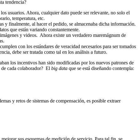
sta tendencia?
os usuarios. Ahora, cualquier dato puede ser relevante, no solo el
rario, temperatura, etc.
s y finalmente, al hacer el pedido, se almacenaba dicha información.
datos que están variando constantemente.
s), imágenes y videos. Ahora existe un verdadero maremágnum de
as.
o cumplen con los estándares de veracidad necesarios para ser tomados
cia, debe ser tratada como tal en los análisis a futuro.
aban los incentivos han sido modificadas por los nuevos patrones de
l de cada colaborador? El
big data
que se está diseñando contempla:
lemas y retos de sistemas de compensación, es posible extraer
mejorar sus esquemas de medición de servicio. Para tal fin, se