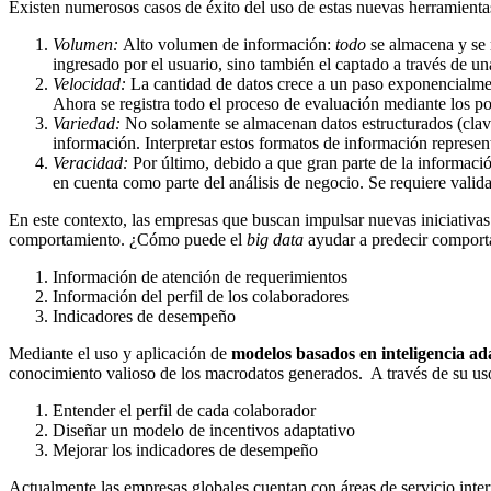
Existen numerosos casos de éxito del uso de estas nuevas herramienta
Volumen:
Alto volumen de información:
todo
se almacena y se r
ingresado por el usuario, sino también el captado a través de un
Velocidad:
La cantidad de datos crece a un paso exponencialmen
Ahora se registra todo el proceso de evaluación mediante los po
Variedad:
No solamente se almacenan datos estructurados (clav
información. Interpretar estos formatos de información represe
Veracidad:
Por último, debido a que gran parte de la informació
en cuenta como parte del análisis de negocio. Se requiere valida
En este contexto, las empresas que buscan impulsar nuevas iniciativa
comportamiento. ¿Cómo puede el
b
ig data
ayudar a predecir comport
Información de atención de requerimientos
Información del perfil de los colaboradores
Indicadores de desempeño
Mediante el uso y aplicación de
modelos basados en inteligencia ad
conocimiento valioso de los macrodatos generados. A través de su us
Entender el perfil de cada colaborador
Diseñar un modelo de incentivos adaptativo
Mejorar los indicadores de desempeño
Actualmente las empresas globales cuentan con áreas de servicio inter