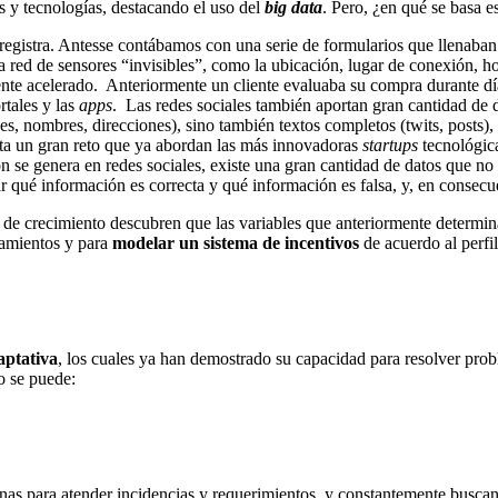
s y tecnologías, destacando el uso del
big data
. Pero, ¿en qué se basa e
egistra. Antesse contábamos con una serie de formularios que llenaban l
a red de sensores “invisibles”, como la ubicación, lugar de conexión, ho
te acelerado. Anteriormente un cliente evaluaba su compra durante día
rtales y las
apps
. Las redes sociales también aportan gran cantidad de 
es, nombres, direcciones), sino también textos completos (twits, post
nta un gran reto que ya abordan las más innovadoras
startups
tecnológic
n se genera en redes sociales, existe una gran cantidad de datos que n
r qué información es correcta y qué información es falsa, y, en consecuen
s de crecimiento descubren que las variables que anteriormente determin
amientos y para
modelar un sistema de incentivos
de acuerdo al perfi
aptativa
, los cuales ya han demostrado su capacidad para resolver prob
o se puede:
nas para atender incidencias y requerimientos, y constantemente buscan 